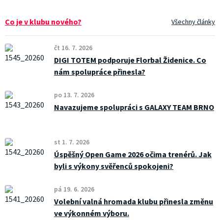
Co je v klubu nového?
Všechny články
čt 16. 7. 2026
DIGI TOTEM podporuje Florbal Židenice. Co
nám spolupráce přinesla?
po 13. 7. 2026
Navazujeme spolupráci s GALAXY TEAM BRNO
st 1. 7. 2026
Úspěšný Open Game 2026 očima trenérů. Jak
byli s výkony svěřenců spokojeni?
pá 19. 6. 2026
Volební valná hromada klubu přinesla změnu
ve výkonném výboru.