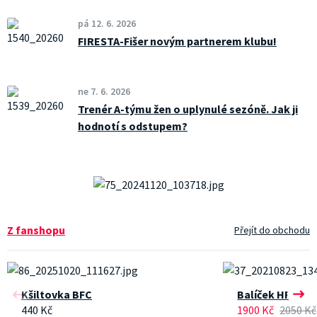
pá 12. 6. 2026
FIRESTA-Fišer novým partnerem klubu!
ne 7. 6. 2026
Trenér A-týmu žen o uplynulé sezóně. Jak ji
hodnotí s odstupem?
Z fanshopu
Přejít do obchodu
Kšiltovka BFC
Balíček HRÁČ
Předchozí
Dalš
440 Kč
1900 Kč
2050 Kč