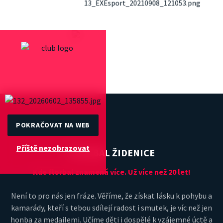
POKRAČOVAT NA WEB
Příště nezobrazovat
FLORBAL ŽIDENICE
Kde florbal znamená více. Už více než 20 let!
Není to pro nás jen fráze. Věříme, že získat lásku k pohybu a
kamarády, kteří s tebou sdílejí radost i smutek, je víc než jen
honba za medailemi. Učíme děti i dospělé k vzájemné úctě a