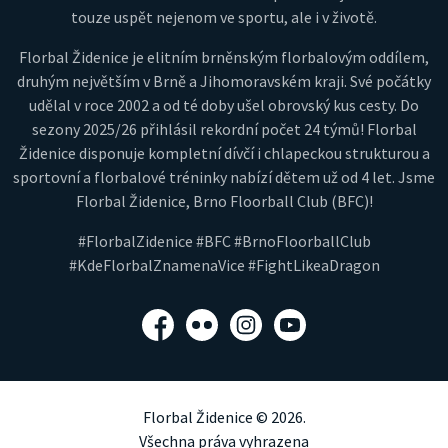
touze uspět nejenom ve sportu, ale i v životě.
Florbal Židenice je elitním brněnským florbalovým oddílem,
druhým největším v Brně a Jihomoravském kraji. Své počátky
udělal v roce 2002 a od té doby ušel obrovský kus cesty. Do
sezony 2025/26 přihlásil rekordní počet 24 týmů! Florbal
Židenice disponuje kompletní dívčí i chlapeckou strukturou a
sportovní a florbalové tréninky nabízí dětem už od 4 let. Jsme
Florbal Židenice, Brno Floorball Club (BFC)!
#FlorbalZidenice #BFC #BrnoFloorballClub
#KdeFlorbalZnamenaVice #FightLikeaDragon
Facebook
Flickr
Instagram
YouTube
Florbal Židenice © 2026.
Všechna práva vyhrazena