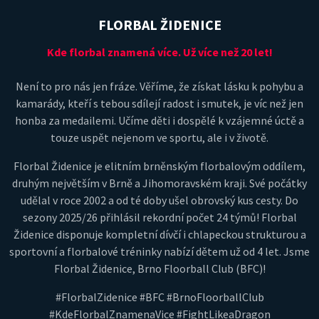
FLORBAL ŽIDENICE
Kde florbal znamená více. Už více než 20 let!
Není to pro nás jen fráze. Věříme, že získat lásku k pohybu a
kamarády, kteří s tebou sdílejí radost i smutek, je víc než jen
honba za medailemi. Učíme děti i dospělé k vzájemné úctě a
touze uspět nejenom ve sportu, ale i v životě.
Florbal Židenice je elitním brněnským florbalovým oddílem,
druhým největším v Brně a Jihomoravském kraji. Své počátky
udělal v roce 2002 a od té doby ušel obrovský kus cesty. Do
sezony 2025/26 přihlásil rekordní počet 24 týmů! Florbal
Židenice disponuje kompletní dívčí i chlapeckou strukturou a
sportovní a florbalové tréninky nabízí dětem už od 4 let. Jsme
Florbal Židenice, Brno Floorball Club (BFC)!
#FlorbalZidenice #BFC #BrnoFloorballClub
#KdeFlorbalZnamenaVice #FightLikeaDragon