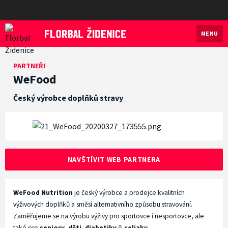
MENU
Florbal Židenice
PARTNEŘI
WeFood
Český výrobce doplňků stravy
NAVŠTÍVIT WEB PARTNERA
WeFood Nutrition
je český výrobce a prodejce kvalitních
výživových doplňků a směsí alternativního způsobu stravování.
Zaměřujeme se na výrobu výživy pro sportovce i nesportovce, ale
také pro
seniory
,
děti
,
diabetiky
či
celiaky
.