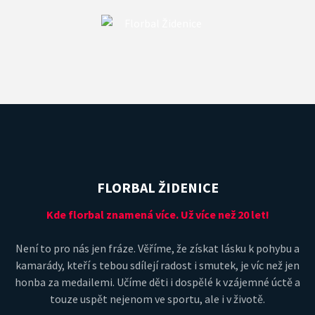
FLORBAL ŽIDENICE
Kde florbal znamená více. Už více než 20 let!
Není to pro nás jen fráze. Věříme, že získat lásku k pohybu a
kamarády, kteří s tebou sdílejí radost i smutek, je víc než jen
honba za medailemi. Učíme děti i dospělé k vzájemné úctě a
touze uspět nejenom ve sportu, ale i v životě.