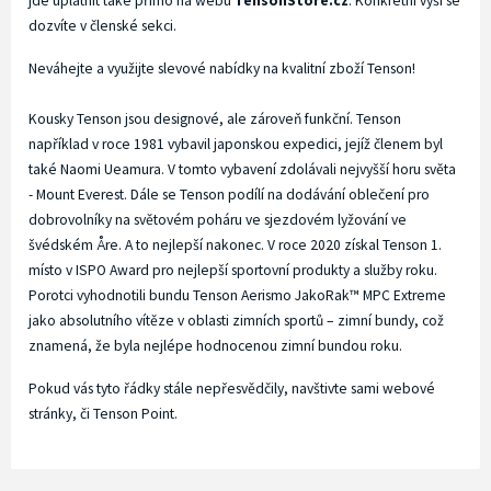
jde uplatnit také přímo na webu
TensonStore.cz
. Konkrétní výši se
dozvíte v členské sekci.
Neváhejte a využijte slevové nabídky na kvalitní zboží Tenson!
Kousky Tenson jsou designové, ale zároveň funkční. Tenson
například v roce 1981 vybavil japonskou expedici, jejíž členem byl
také Naomi Ueamura. V tomto vybavení zdolávali nejvyšší horu světa
- Mount Everest. Dále se Tenson podílí na dodávání oblečení pro
dobrovolníky na světovém poháru ve sjezdovém lyžování ve
švédském Åre. A to nejlepší nakonec. V roce 2020 získal Tenson 1.
místo v ISPO Award pro nejlepší sportovní produkty a služby roku.
Porotci vyhodnotili bundu Tenson Aerismo JakoRak™ MPC Extreme
jako absolutního vítěze v oblasti zimních sportů – zimní bundy, což
znamená, že byla nejlépe hodnocenou zimní bundou roku.
Pokud vás tyto řádky stále nepřesvědčily, navštivte sami webové
stránky, či Tenson Point.