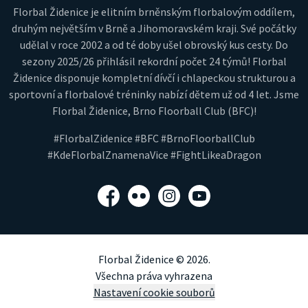
Florbal Židenice je elitním brněnským florbalovým oddílem,
druhým největším v Brně a Jihomoravském kraji. Své počátky
udělal v roce 2002 a od té doby ušel obrovský kus cesty. Do
sezony 2025/26 přihlásil rekordní počet 24 týmů! Florbal
Židenice disponuje kompletní dívčí i chlapeckou strukturou a
sportovní a florbalové tréninky nabízí dětem už od 4 let. Jsme
Florbal Židenice, Brno Floorball Club (BFC)!
#FlorbalZidenice #BFC #BrnoFloorballClub
#KdeFlorbalZnamenaVice #FightLikeaDragon
Facebook
Flickr
Instagram
YouTube
Florbal Židenice © 2026.
Všechna práva vyhrazena
Nastavení cookie souborů