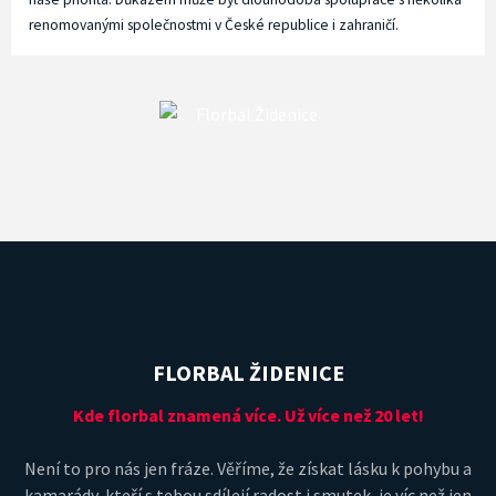
renomovanými společnostmi v České republice i zahraničí.
FLORBAL ŽIDENICE
Kde florbal znamená více. Už více než 20 let!
Není to pro nás jen fráze. Věříme, že získat lásku k pohybu a
kamarády, kteří s tebou sdílejí radost i smutek, je víc než jen