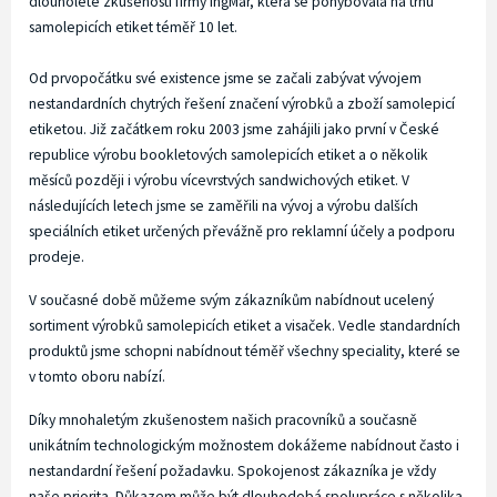
dlouholeté zkušeností firmy IngMar, která se pohybovala na trhu
samolepicích etiket téměř 10 let.
Od prvopočátku své existence jsme se začali zabývat vývojem
nestandardních chytrých řešení značení výrobků a zboží samolepicí
etiketou. Již začátkem roku 2003 jsme zahájili jako první v České
republice výrobu bookletových samolepicích etiket a o několik
měsíců později i výrobu vícevrstvých sandwichových etiket. V
následujících letech jsme se zaměřili na vývoj a výrobu dalších
speciálních etiket určených převážně pro reklamní účely a podporu
prodeje.
V současné době můžeme svým zákazníkům nabídnout ucelený
sortiment výrobků samolepicích etiket a visaček. Vedle standardních
produktů jsme schopni nabídnout téměř všechny speciality, které se
v tomto oboru nabízí.
Díky mnohaletým zkušenostem našich pracovníků a současně
unikátním technologickým možnostem dokážeme nabídnout často i
nestandardní řešení požadavku. Spokojenost zákazníka je vždy
naše priorita. Důkazem může být dlouhodobá spolupráce s několika