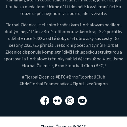
honba za medailemi. Učíme děti i dospělé k vzájemné úctě a
touze uspět nejenom ve sportu, ale i v životě.
Florbal Židenice je elitním brněnským florbalovým oddílem,
druhým největším v Brně a Jihomoravském kraji. Své počátky
udělal v roce 2002 a od té doby ušel obrovský kus cesty. Do
sezony 2025/26 přihlásil rekordní počet 24 týmů! Florbal
Židenice disponuje kompletní dívčí i chlapeckou strukturou a
sportovní a florbalové tréninky nabízí dětem už od 4 let. Jsme
Florbal Židenice, Brno Floorball Club (BFC)!
#FlorbalZidenice #BFC #BrnoFloorballClub
#KdeFlorbalZnamenaVice #FightLikeaDragon
Facebook
Flickr
Instagram
YouTube
Florbal Židenice © 2026.