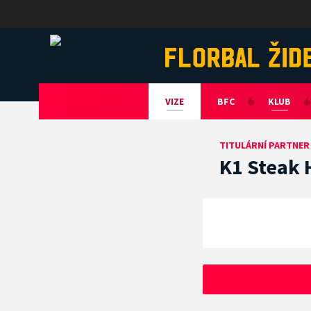
Florbal Židenice
VIZE
BFC
KLUB
TITULÁRNÍ PARTNER
K1 Steak 