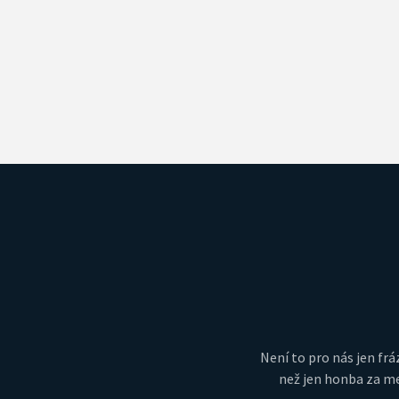
Není to pro nás jen fráz
než jen honba za me