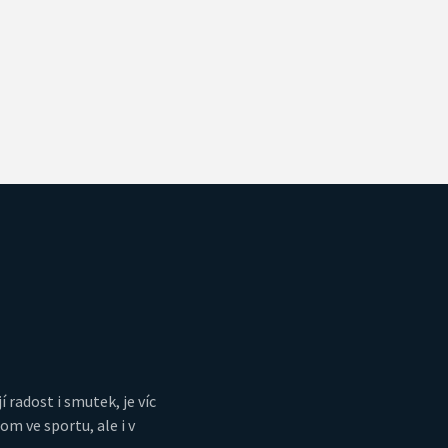
í radost i smutek, je víc
m ve sportu, ale i v