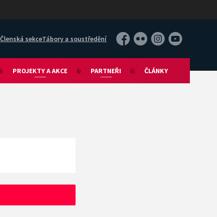
Členská sekce
Tábory a soustředění
Facebook
Flickr
Instagram
YouTube
PROJEKTY A AKCE
PARTNEŘI
ČLÁNKY