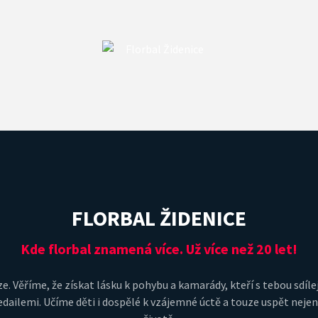
FLORBAL ŽIDENICE
Kde florbal znamená více. Už více než 20 let!
e. Věříme, že získat lásku k pohybu a kamarády, kteří s tebou sdílej
dailemi. Učíme děti i dospělé k vzájemné úctě a touze uspět nejeno