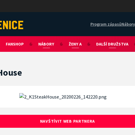
Program zápasů
Nábory
FANSHOP
NÁBORY
ŽENY A
DALŠÍ DRUŽSTVA
House
NAVŠTÍVIT WEB PARTNERA