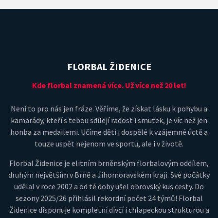
FLORBAL ŽIDENICE
Kde florbal znamená více. Už více než 20 let!
Není to pro nás jen fráze. Věříme, že získat lásku k pohybu a
kamarády, kteří s tebou sdílejí radost i smutek, je víc než jen
honba za medailemi. Učíme děti i dospělé k vzájemné úctě a
touze uspět nejenom ve sportu, ale i v životě.
Florbal Židenice je elitním brněnským florbalovým oddílem,
druhým největším v Brně a Jihomoravském kraji. Své počátky
udělal v roce 2002 a od té doby ušel obrovský kus cesty. Do
sezony 2025/26 přihlásil rekordní počet 24 týmů! Florbal
Židenice disponuje kompletní dívčí i chlapeckou strukturou a