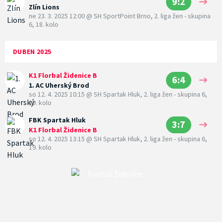
9:2
Zlín Lions
ne 23. 3. 2025 12:00
@
SH SportPoint Brno
,
2. liga žen - skupina
6, 18. kolo
DUBEN 2025
K1 Florbal Židenice B
6:4
1. AC Uherský Brod
so 12. 4. 2025 10:15
@
SH Spartak Hluk
,
2. liga žen - skupina 6,
19. kolo
FBK Spartak Hluk
3:7
K1 Florbal Židenice B
so 12. 4. 2025 13:15
@
SH Spartak Hluk
,
2. liga žen - skupina 6,
19. kolo