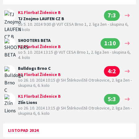
K1 Florbal Židenice B
7:3
TJ Znojmo LAUFEN CZ B
so 5. 10. 2024 9:00
@
VUT CESA Brno 1
,
2. liga žen - skupina 6,
4. kolo
SHOOTERS BETA
1:10
K1 Florbal Židenice B
so 5. 10. 2024 13:15
@
VUT CESA Brno 1
,
2. liga žen - skupina 6,
4. kolo
Bulldogs Brno C
4:2
K1 Florbal Židenice B
so 26. 10. 2024 10:15
@
SH Štěrkoviště Otrokovice
,
2. liga žen -
skupina 6, 6. kolo
K1 Florbal Židenice B
5:3
Zlín Lions
so 26. 10. 2024 13:15
@
SH Štěrkoviště Otrokovice
,
2. liga žen -
skupina 6, 6. kolo
LISTOPAD 2024