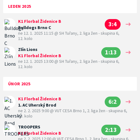
LEDEN 2025
K1 Florbal Židenice B
3:4
Bulldogs Brno C
ne 12. 1. 2025 11:15
@
SH Tuřany
,
2. liga žen - skupina 6,
12. kolo
Zlín Lions
1:13
K1 Florbal Židenice B
ne 12. 1. 2025 13:00
@
SH Tuřany
,
2. liga žen - skupina 6,
12. kolo
ÚNOR 2025
K1 Florbal Židenice B
6:2
1. AC Uherský Brod
ne 2. 2. 2025 9:00
@
VUT CESA Brno 1
,
2. liga žen - skupina 6,
13. kolo
TROOPERS
2:13
K1 Florbal Židenice B
ne 2. 2. 2025 12:00
@
VUT CESA Brno 1
,
2. liga žen - skupina 6,