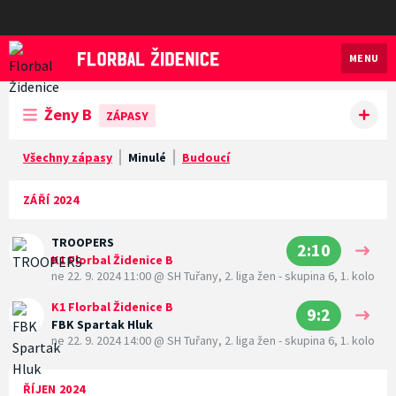
MENU
Florbal Židenice
Ženy B
ZÁPASY
Všechny zápasy
Minulé
Budoucí
ZÁŘÍ 2024
TROOPERS
2:10
K1 Florbal Židenice B
ne 22. 9. 2024 11:00
@
SH Tuřany
,
2. liga žen - skupina 6, 1. kolo
K1 Florbal Židenice B
9:2
FBK Spartak Hluk
ne 22. 9. 2024 14:00
@
SH Tuřany
,
2. liga žen - skupina 6, 1. kolo
ŘÍJEN 2024