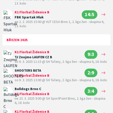
13. kolo
K1 Florbal Židenice B
14:5
FBK Spartak Hluk
ne 2. 2. 2025 15:00
@
VUT CESA Brno 1
,
2. liga žen - skupina 6,
13. kolo
BŘEZEN 2025
K1 Florbal Židenice B
9:3
TJ Znojmo LAUFEN CZ B
so 8. 3. 2025 11:15
@
SH Tuřany
,
2. liga žen - skupina 6, 16. kolo
SHOOTERS BETA
2:9
K1 Florbal Židenice B
so 8. 3. 2025 13:00
@
SH Tuřany
,
2. liga žen - skupina 6, 16. kolo
Bulldogs Brno C
3:4
K1 Florbal Židenice B
ne 23. 3. 2025 9:00
@
SH SportPoint Brno
,
2. liga žen - skupina
6, 18. kolo
K1 Florbal Židenice B