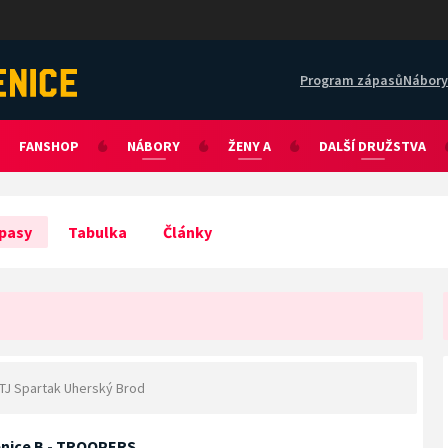
Program zápasů
Nábory
FANSHOP
NÁBORY
ŽENY A
DALŠÍ DRUŽSTVA
pasy
Tabulka
Články
TJ Spartak Uherský Brod
denice B - TROOPERS