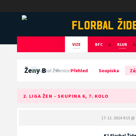
Florbal Židenice
VIZE
BFC
KLUB
Ženy B
Přehled
Soupiska
Zá
2. LIGA ŽEN - SKUPINA 6, 7. KOLO
17. 11. 2024 9:15
@ 
K1 Florbal Ži