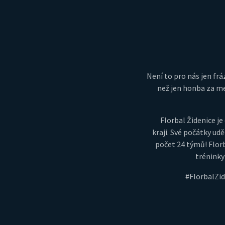
Není to pro nás jen fráz
než jen honba za me
Florbal Židenice 
kraji. Své počátky udě
počet 24 týmů! Florb
tréninky
#FlorbalZi