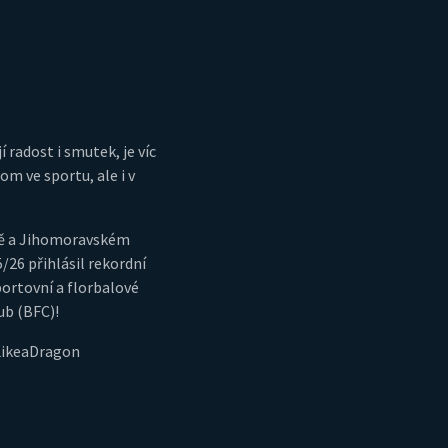
í radost i smutek, je víc
m ve sportu, ale i v
ně a Jihomoravském
5/26 přihlásil rekordní
portovní a florbalové
ub (BFC)!
LikeaDragon