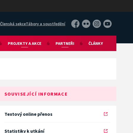
Členská sekce
Tábory a soustředění
Facebook
Flickr
Instagram
YouTube
PROJEKTY A AKCE
PARTNEŘI
ČLÁNKY
SOUVISEJÍCÍ INFORMACE
Textový online přenos
Statistiky k utkání