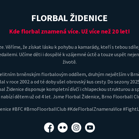
FLORBAL ŽIDENICE
Kde florbal znamená více. Už více než 20 let!
e. Věříme, že získat lásku k pohybu a kamarády, kteří s tebou sdílej
dailemi. Učíme děti i dospělé k vzájemné úctě a touze uspět nejeno
životě.
je elitním brněnským florbalovým oddílem, druhým největším v Br
lal v roce 2002 a od té doby ušel obrovský kus cesty. Do sezony 202
al Židenice disponuje kompletní dívčí i chlapeckou strukturou a s
 nabízí dětem už od 4 let. Jsme Florbal Židenice, Brno Floorball Cl
denice #BFC #BrnoFloorballClub #KdeFlorbalZnamenaVice #Fight
Facebook
Flickr
Instagram
YouTube