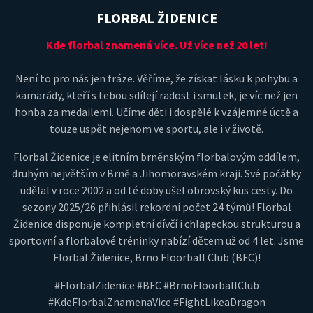
FLORBAL ŽIDENICE
Kde florbal znamená více. Už více než 20 let!
Není to pro nás jen fráze. Věříme, že získat lásku k pohybu a
kamarády, kteří s tebou sdílejí radost i smutek, je víc než jen
honba za medailemi. Učíme děti i dospělé k vzájemné úctě a
touze uspět nejenom ve sportu, ale i v životě.
Florbal Židenice je elitním brněnským florbalovým oddílem,
druhým největším v Brně a Jihomoravském kraji. Své počátky
udělal v roce 2002 a od té doby ušel obrovský kus cesty. Do
sezony 2025/26 přihlásil rekordní počet 24 týmů! Florbal
Židenice disponuje kompletní dívčí i chlapeckou strukturou a
sportovní a florbalové tréninky nabízí dětem už od 4 let. Jsme
Florbal Židenice, Brno Floorball Club (BFC)!
#FlorbalZidenice #BFC #BrnoFloorballClub
#KdeFlorbalZnamenaVice #FightLikeaDragon