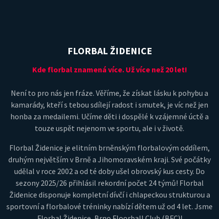
FLORBAL ŽIDENICE
Kde florbal znamená více. Už více než 20 let!
Není to pro nás jen fráze. Věříme, že získat lásku k pohybu a
kamarády, kteří s tebou sdílejí radost i smutek, je víc než jen
honba za medailemi. Učíme děti i dospělé k vzájemné úctě a
touze uspět nejenom ve sportu, ale i v životě.
Florbal Židenice je elitním brněnským florbalovým oddílem,
druhým největším v Brně a Jihomoravském kraji. Své počátky
udělal v roce 2002 a od té doby ušel obrovský kus cesty. Do
sezony 2025/26 přihlásil rekordní počet 24 týmů! Florbal
Židenice disponuje kompletní dívčí i chlapeckou strukturou a
sportovní a florbalové tréninky nabízí dětem už od 4 let. Jsme
Florbal Židenice, Brno Floorball Club (BFC)!