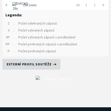
6
Zlín Lions
20
1
1
0
Legenda:
Z
...
Počet odehraných zápasů
V
...
Počet vyhraných zápasů
VP
...
Počet vyhraných zápasů v prodloužení
PP
...
Počet prohraných zápasů v prodloužení
P
...
Počet prohraných zápasů
EXTERNÍ PROFIL SOUTĚŽE