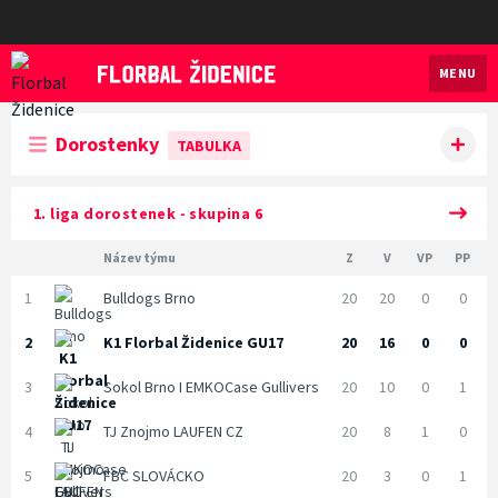
MENU
Florbal Židenice
Dorostenky
TABULKA
1. liga dorostenek - skupina 6
Název týmu
Z
V
VP
PP
1
Bulldogs Brno
20
20
0
0
2
K1 Florbal Židenice GU17
20
16
0
0
3
Sokol Brno I EMKOCase Gullivers
20
10
0
1
4
TJ Znojmo LAUFEN CZ
20
8
1
0
5
FBC SLOVÁCKO
20
3
0
1