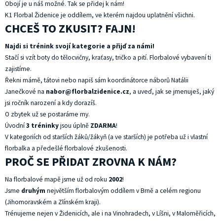
Obojí je u náš možné. Tak se přidej k nám!
K1 Florbal Židenice je oddílem, ve kterém najdou uplatnění všichni.
CHCEŠ TO ZKUSIT? FAJN!
Najdi si trénink svojí kategorie
a přijď za námi!
Stačí si vzít boty do tělocvičny, kraťasy, tričko a pití. Florbalové vybavení ti
zajistíme.
Řekni mámě, tátovi nebo napiš sám koordinátorce náborů Natálii
Janečkové na
nabor@florbalzidenice.cz
, a uveď, jak se jmenuješ, jaký
jsi ročník narození a kdy dorazíš.
O zbytek už se postaráme my.
Úvodní
3 tréninky
jsou úplně
ZDARMA
!
V kategoriích od starších žáků/žákyň (a ve starších) je potřeba už i vlastní
florbalka a předešlé florbalové zkušenosti.
PROČ SE PŘIDAT ZROVNA K NÁM?
Na florbalové mapě jsme už od roku
2002
!
Jsme
druhým
největším florbalovým oddílem v Brně a celém regionu
(Jihomoravském a Zlínském kraji).
Trénujeme nejen v Židenicích, ale i na Vinohradech, v Líšni, v Maloměřicích,