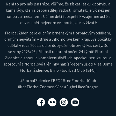
Není to pro nás jen fráze. Věříme, že získat lásku k pohybu a
kamarády, kteří s tebou sdílejí radost i smutek, je víc než jen
honba za medailemi. Učíme děti i dospělé k vzájemné úctě a
touze uspět nejenom ve sportu, ale i v životě.
Florbal Židenice je elitním brněnským florbalovým oddílem,
druhým největším v Brně a Jihomoravském kraji. Své počátky
udělal v roce 2002 a od té doby ušel obrovský kus cesty. Do
sezony 2025/26 přihlásil rekordní počet 24 týmů! Florbal
Židenice disponuje kompletní dívčí i chlapeckou strukturou a
sportovní a florbalové tréninky nabízí dětem už od 4 let. Jsme
Florbal Židenice, Brno Floorball Club (BFC)!
#FlorbalZidenice #BFC #BrnoFloorballClub
#KdeFlorbalZnamenaVice #FightLikeaDragon
Facebook
Flickr
Instagram
YouTube