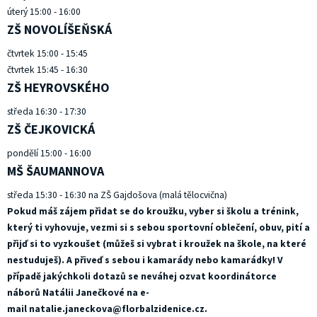
úterý 15:00 - 16:00
ZŠ NOVOLÍŠEŇSKÁ
čtvrtek 15:00 - 15:45
čtvrtek 15:45 - 16:30
ZŠ HEYROVSKÉHO
středa 16:30 - 17:30
ZŠ ČEJKOVICKÁ
pondělí 15:00 - 16:00
MŠ ŠAUMANNOVA
středa 15:30 - 16:30 na ZŠ Gajdošova (malá tělocvična)
Pokud máš zájem přidat se do kroužku, vyber si školu a trénink,
který ti vyhovuje, vezmi si s sebou sportovní oblečení, obuv, pití a
přijď si to vyzkoušet (můžeš si vybrat i kroužek na škole, na které
nestuduješ). A přiveď s sebou i kamarády nebo kamarádky! V
případě jakýchkoli dotazů se neváhej ozvat koordinátorce
náborů Natálii Janečkové na e-
mail
natalie.janeckova@florbalzidenice.cz
.