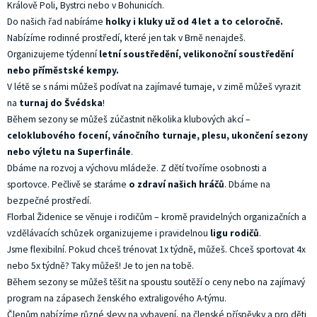
Králově Poli, Bystrci nebo v Bohunicích.
Do našich řad nabíráme
holky i kluky už od 4 let a to celoročně.
Nabízíme rodinné prostředí, které jen tak v Brně nenajdeš.
Organizujeme týdenní
letní soustředění, velikonoční soustředění
nebo příměstské kempy
.
V létě se s námi můžeš podívat na zajímavé turnaje, v zimě můžeš vyrazit
na
turnaj do Švédska
!
Během sezony se můžeš zúčastnit několika klubových akcí –
celoklubového focení, vánočního turnaje, plesu, ukončení sezony
nebo výletu na Superfinále
.
Dbáme na rozvoj a výchovu mládeže. Z dětí tvoříme osobnosti a
sportovce. Pečlivě se staráme
o zdraví našich hráčů
. Dbáme na
bezpečné prostředí.
Florbal Židenice se věnuje i rodičům – kromě pravidelných organizačních a
vzdělávacích schůzek organizujeme i pravidelnou
ligu rodičů
.
Jsme flexibilní. Pokud chceš trénovat 1x týdně, můžeš. Chceš sportovat 4x
nebo 5x týdně? Taky můžeš! Je to jen na tobě.
Během sezony se můžeš těšit na spoustu soutěží o ceny nebo na zajímavý
program na zápasech ženského extraligového A-týmu.
Členům nabízíme různé slevy na vybavení, na členské příspěvky a pro děti