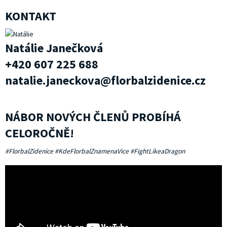
KONTAKT
Natálie Janečková
+420 607 225 688
natalie.janeckova@florbalzidenice.cz
NÁBOR NOVÝCH ČLENŮ PROBÍHÁ
CELOROČNĚ!
#FlorbalZidenice #KdeFlorbalZnamenaVice #FightLikeaDragon