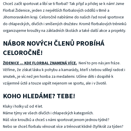
Chceš začít sportovat a líbí se ti florbal? Tak přijď a přidej se k nám! Jsme
Florbal Židenice, jeden z největších florbalových oddílů v Brně a
Jihomoravském kraji. Celoročně nabíráme do našich řad nové sportovce
do chlapeckých, dívčích i smíšených družstev. Kromě florbalových tréninků
organizujeme kroužky na základních školách a také další akce a projekty.
NÁBOR NOVÝCH ČLENŮ PROBÍHÁ
CELOROČNĚ!
ŽIDENICE ... KDE FLORBAL ZNAMENÁ VÍCE.
Není to pro nás jen fráze.
Věříme, že získat lásku k pohybu a kamarády, kteří s tebou sdílejí radost i
smutek, je víc než jen honba za medailemi. Učíme děti i dospělé k
vzájemné úctě a touze uspět nejenom ve sportu, ale i v životě.
KOHO HLEDÁME? TEBE!
Kluky i holky už od 4 let.
Máme týmy ve všech dívčích i chlapeckých kategoriích.
Máš více kroužků a chceš s námi sportovat jenom jednou týdně?
Nebo se chceš florbalu věnovat více a trénovat klidně čtyřikrát za týden?