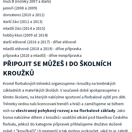
muži B (ročníky 2007 a starší)
junioři (2008 a 2009)
dorostenci (2010 a 2011)
starší žáci (2012 a 2013)
mladší žáci (2014 a 2015)
hobby kluci (2009 až 2014)
starší elévové (2016 a 2017) - dříve elévové
mladší elévové (2018 a 2019) - dříve přípravka
přípravka (2020 a mladší) - dříve minipřípravka
PŘIPOJIT SE MŮŽEŠ I DO ŠKOLNÍCH
KROUŽKŮ
Kromě florbalových tréninků organizujeme i kroužky na brněnských
základních a mateřských školách. V současné době spolupracujeme s
těmito školami, na kterých nabízíme sportovní a florbalové vyžití pro děti.
Tréninky vedou naši licencovaní trenéři a hráči a zaměřujeme se během
nich na
všestranný pohybový rozvoj a na florbalové základy
. Jako
bonus nabízíme dětem z kroužků i soutěžní utkání pod hlavičkou Českého
florbalu, jelikož do kategorie přípravek přihlašujeme družstvo složené
právě z "kroužkařů". I ti nejmenší si tak mohou vyzkoušet, jaké to je zahrát