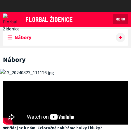
MENU
Florbal Židenice
Nábory
Nábory
❤️Přidej se k nám! Celoročně nabíráme holky i kluky?