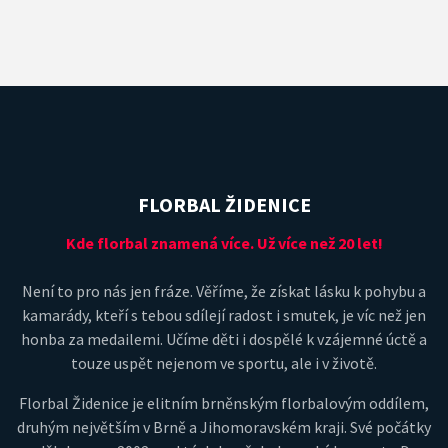
FLORBAL ŽIDENICE
Kde florbal znamená více. Už více než 20 let!
Není to pro nás jen fráze. Věříme, že získat lásku k pohybu a
kamarády, kteří s tebou sdílejí radost i smutek, je víc než jen
honba za medailemi. Učíme děti i dospělé k vzájemné úctě a
touze uspět nejenom ve sportu, ale i v životě.
Florbal Židenice je elitním brněnským florbalovým oddílem,
druhým největším v Brně a Jihomoravském kraji. Své počátky