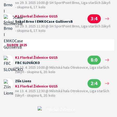
so 29. 3. 2025 10:00
@
SH SportPoint Brno
,
Liga starších žákyň
- skupina 6, 17. kolo
K1 Florbal Židenice GU15
3:4
Sokol Brno I EMKOCase GulliversB
so 29. 3. 2025 11:30
@
SH SportPoint Brno
,
Liga starších žákyň
- skupina 6, 17. kolo
DUBEN 2025
K1 Florbal Židenice GU15
8:0
FBC SLOVÁCKO
ne 13. 4. 2025 10:00
@
Městská hala Otrokovice
,
Liga starších
žákyň - skupina 6, 20. kolo
Zlín Lions
2:4
K1 Florbal Židenice GU15
ne 13. 4. 2025 12:30
@
Městská hala Otrokovice
,
Liga starších
žákyň - skupina 6, 20. kolo