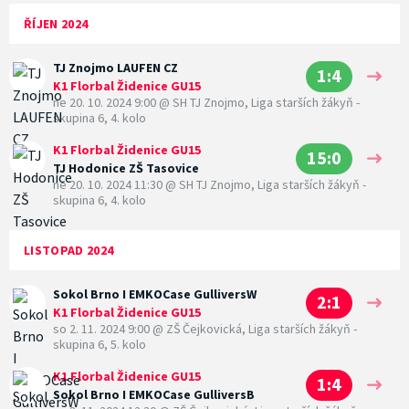
ŘÍJEN 2024
TJ Znojmo LAUFEN CZ
1:4
K1 Florbal Židenice GU15
ne 20. 10. 2024 9:00
@
SH TJ Znojmo
,
Liga starších žákyň -
skupina 6, 4. kolo
K1 Florbal Židenice GU15
15:0
TJ Hodonice ZŠ Tasovice
ne 20. 10. 2024 11:30
@
SH TJ Znojmo
,
Liga starších žákyň -
skupina 6, 4. kolo
LISTOPAD 2024
Sokol Brno I EMKOCase GulliversW
2:1
K1 Florbal Židenice GU15
so 2. 11. 2024 9:00
@
ZŠ Čejkovická
,
Liga starších žákyň -
skupina 6, 5. kolo
K1 Florbal Židenice GU15
1:4
Sokol Brno I EMKOCase GulliversB