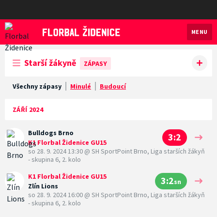
MENU
Florbal Židenice
Starší žákyně
ZÁPASY
Všechny zápasy
Minulé
Budoucí
ZÁŘÍ 2024
Bulldogs Brno
3:2
K1 Florbal Židenice GU15
so 28. 9. 2024 13:30
@
SH SportPoint Brno
,
Liga starších žákyň
- skupina 6, 2. kolo
K1 Florbal Židenice GU15
3:2
sn
Zlín Lions
so 28. 9. 2024 16:00
@
SH SportPoint Brno
,
Liga starších žákyň
- skupina 6, 2. kolo