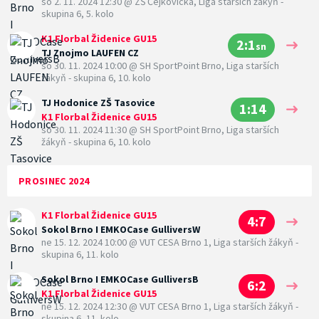
so 2. 11. 2024 12:30
@
ZŠ Čejkovická
,
Liga starších žákyň -
skupina 6, 5. kolo
K1 Florbal Židenice GU15
2:1
sn
TJ Znojmo LAUFEN CZ
so 30. 11. 2024 10:00
@
SH SportPoint Brno
,
Liga starších
žákyň - skupina 6, 10. kolo
TJ Hodonice ZŠ Tasovice
1:14
K1 Florbal Židenice GU15
so 30. 11. 2024 11:30
@
SH SportPoint Brno
,
Liga starších
žákyň - skupina 6, 10. kolo
PROSINEC 2024
K1 Florbal Židenice GU15
4:7
Sokol Brno I EMKOCase GulliversW
ne 15. 12. 2024 10:00
@
VUT CESA Brno 1
,
Liga starších žákyň -
skupina 6, 11. kolo
Sokol Brno I EMKOCase GulliversB
6:2
K1 Florbal Židenice GU15
ne 15. 12. 2024 12:30
@
VUT CESA Brno 1
,
Liga starších žákyň -
skupina 6, 11. kolo