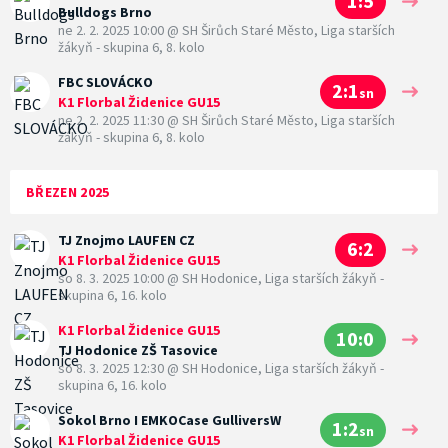
1:5
Bulldogs Brno
ne 2. 2. 2025 10:00
@
SH Širůch Staré Město
,
Liga starších
žákyň - skupina 6, 8. kolo
FBC SLOVÁCKO
2:1
sn
K1 Florbal Židenice GU15
ne 2. 2. 2025 11:30
@
SH Širůch Staré Město
,
Liga starších
žákyň - skupina 6, 8. kolo
BŘEZEN 2025
TJ Znojmo LAUFEN CZ
6:2
K1 Florbal Židenice GU15
so 8. 3. 2025 10:00
@
SH Hodonice
,
Liga starších žákyň -
skupina 6, 16. kolo
K1 Florbal Židenice GU15
10:0
TJ Hodonice ZŠ Tasovice
so 8. 3. 2025 12:30
@
SH Hodonice
,
Liga starších žákyň -
skupina 6, 16. kolo
Sokol Brno I EMKOCase GulliversW
1:2
sn
K1 Florbal Židenice GU15