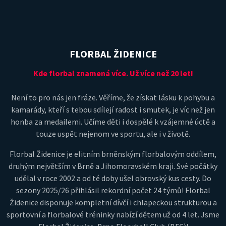
FLORBAL ŽIDENICE
Kde florbal znamená více. Už více než 20 let!
Není to pro nás jen fráze. Věříme, že získat lásku k pohybu a
kamarády, kteří s tebou sdílejí radost i smutek, je víc než jen
honba za medailemi. Učíme děti i dospělé k vzájemné úctě a
touze uspět nejenom ve sportu, ale i v životě.
Florbal Židenice je elitním brněnským florbalovým oddílem,
druhým největším v Brně a Jihomoravském kraji. Své počátky
udělal v roce 2002 a od té doby ušel obrovský kus cesty. Do
sezony 2025/26 přihlásil rekordní počet 24 týmů! Florbal
Židenice disponuje kompletní dívčí i chlapeckou strukturou a
sportovní a florbalové tréninky nabízí dětem už od 4 let. Jsme