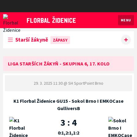
MENU
Florbal Židenice
Starší žákyně
ZÁPASY
LIGA STARŠÍCH ŽÁKYŇ - SKUPINA 6, 17. KOLO
29. 3. 2025 11:30
@ SH SportPoint Brno
K1 Florbal Židenice GU15 - Sokol Brno I EMKOCase
GulliversB
3 : 4
0:1,2:1,1:2