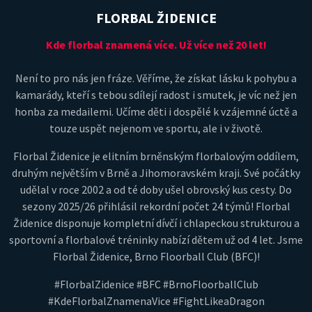
FLORBAL ŽIDENICE
Kde florbal znamená více. Už více než 20 let!
Není to pro nás jen fráze. Věříme, že získat lásku k pohybu a
kamarády, kteří s tebou sdílejí radost i smutek, je víc než jen
honba za medailemi. Učíme děti i dospělé k vzájemné úctě a
touze uspět nejenom ve sportu, ale i v životě.
Florbal Židenice je elitním brněnským florbalovým oddílem,
druhým největším v Brně a Jihomoravském kraji. Své počátky
udělal v roce 2002 a od té doby ušel obrovský kus cesty. Do
sezony 2025/26 přihlásil rekordní počet 24 týmů! Florbal
Židenice disponuje kompletní dívčí i chlapeckou strukturou a
sportovní a florbalové tréninky nabízí dětem už od 4 let. Jsme
Florbal Židenice, Brno Floorball Club (BFC)!
#FlorbalZidenice #BFC #BrnoFloorballClub
#KdeFlorbalZnamenaVice #FightLikeaDragon