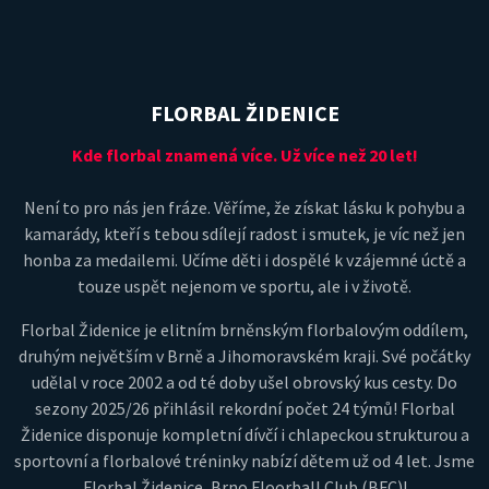
FLORBAL ŽIDENICE
Kde florbal znamená více. Už více než 20 let!
Není to pro nás jen fráze. Věříme, že získat lásku k pohybu a
kamarády, kteří s tebou sdílejí radost i smutek, je víc než jen
honba za medailemi. Učíme děti i dospělé k vzájemné úctě a
touze uspět nejenom ve sportu, ale i v životě.
Florbal Židenice je elitním brněnským florbalovým oddílem,
druhým největším v Brně a Jihomoravském kraji. Své počátky
udělal v roce 2002 a od té doby ušel obrovský kus cesty. Do
sezony 2025/26 přihlásil rekordní počet 24 týmů! Florbal
Židenice disponuje kompletní dívčí i chlapeckou strukturou a
sportovní a florbalové tréninky nabízí dětem už od 4 let. Jsme
Florbal Židenice, Brno Floorball Club (BFC)!