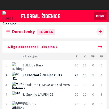
MENU
Florbal Židenice
Dorostenky
TABULKA
1. liga dorostenek - skupina 6
Název týmu
Z
V
VP
PP
1
Bulldogs Brno
20
19
0
0
2
K1 Florbal Židenice GU17
20
13
1
0
3
Sokol Brno I EMKOCase Gullivers
20
10
3
1
4
TJ Znojmo LAUFEN CZ
20
10
0
3
5
Zlín Lions
20
4
0
0