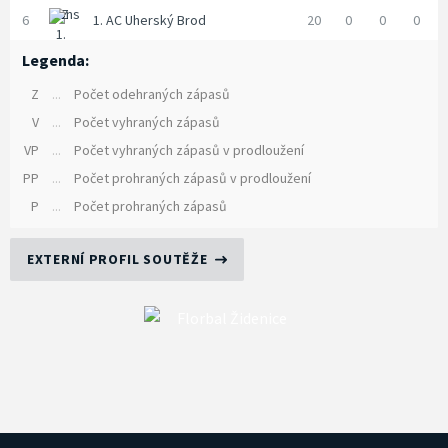
6
1. AC Uherský Brod
20
0
0
0
Legenda:
Z
...
Počet odehraných zápasů
V
...
Počet vyhraných zápasů
VP
...
Počet vyhraných zápasů v prodloužení
PP
...
Počet prohraných zápasů v prodloužení
P
...
Počet prohraných zápasů
EXTERNÍ PROFIL SOUTĚŽE