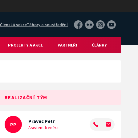
Členská sekce
Tábory a soustředění
Facebook
Flickr
Instagram
YouTube
PROJEKTY A AKCE
PARTNEŘI
ČLÁNKY
REALIZAČNÍ TÝM
Pravec
Petr
PP
Asistent trenéra