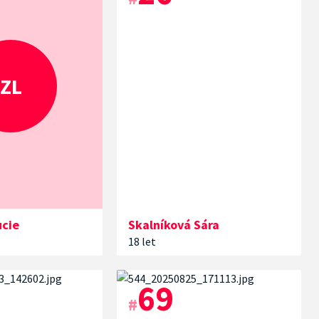
ZL
ucie
Skalníková
Sára
18 let
69
#