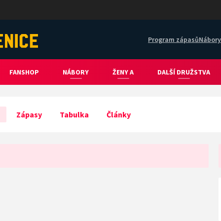
Program zápasů
Nábory
FANSHOP
NÁBORY
ŽENY A
DALŠÍ DRUŽSTVA
Zápasy
Tabulka
Články