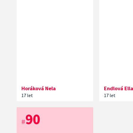
Horáková
Nela
Endlová
Ell
17 let
17 let
90
#