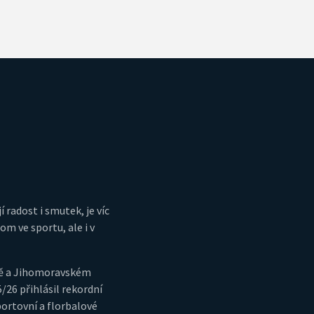
í radost i smutek, je víc
m ve sportu, ale i v
ně a Jihomoravském
5/26 přihlásil rekordní
portovní a florbalové