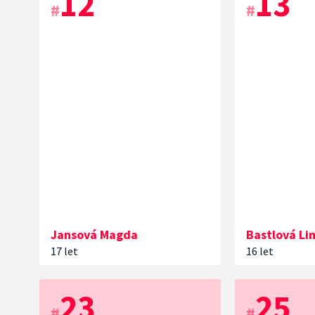
12
13
#
#
Jansová
Magda
Bastlová
Li
17 let
16 let
23
25
#
#