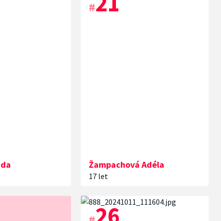
21
#
nda
Žampachová
Adéla
17 let
26
#