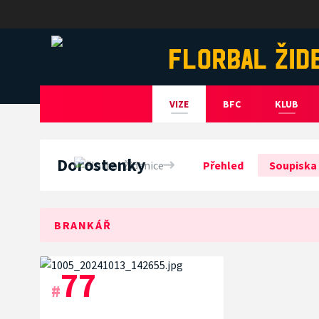
Florbal Židenice
VIZE
BFC
KLUB
Dorostenky
Přehled
Soupiska
BRANKÁŘ
77
#