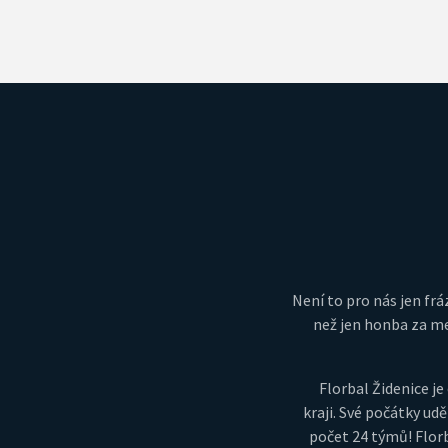
Není to pro nás jen fráz
než jen honba za me
Florbal Židenice 
kraji. Své počátky udě
počet 24 týmů! Florb