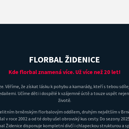
FLORBAL ŽIDENICE
Kde florbal znamená více. Už více než 20 let!
e. Věříme, že získat lásku k pohybu a kamarády, kteří s tebou sdílej
dailemi. Učíme děti i dospělé k vzájemné úctě a touze uspět nejeno
životě.
je elitním brněnským florbalovým oddílem, druhým největším v Br
lal v roce 2002 a od té doby ušel obrovský kus cesty. Do sezony 202
al Židenice disponuje kompletní dívčí i chlapeckou strukturou a s