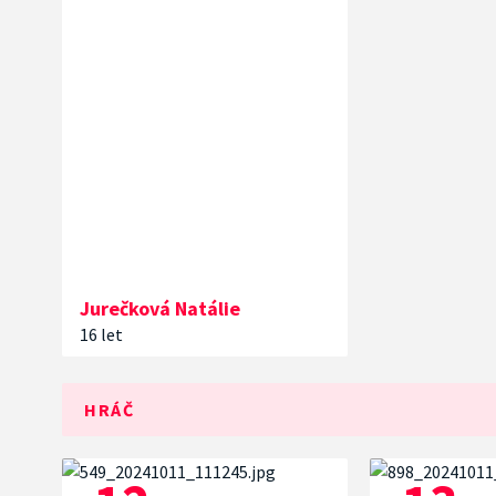
Jurečková
Natálie
16 let
HRÁČ