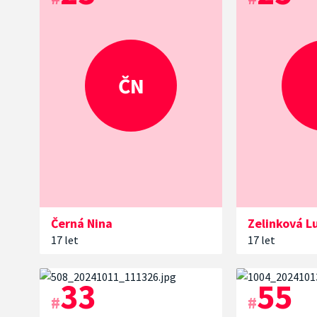
ČN
Černá
Nina
Zelinková
L
17 let
17 let
33
55
#
#