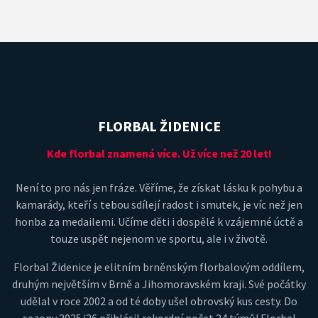
FLORBAL ŽIDENICE
Kde florbal znamená více. Už více než 20 let!
Není to pro nás jen fráze. Věříme, že získat lásku k pohybu a
kamarády, kteří s tebou sdílejí radost i smutek, je víc než jen
honba za medailemi. Učíme děti i dospělé k vzájemné úctě a
touze uspět nejenom ve sportu, ale i v životě.
Florbal Židenice je elitním brněnským florbalovým oddílem,
druhým největším v Brně a Jihomoravském kraji. Své počátky
udělal v roce 2002 a od té doby ušel obrovský kus cesty. Do