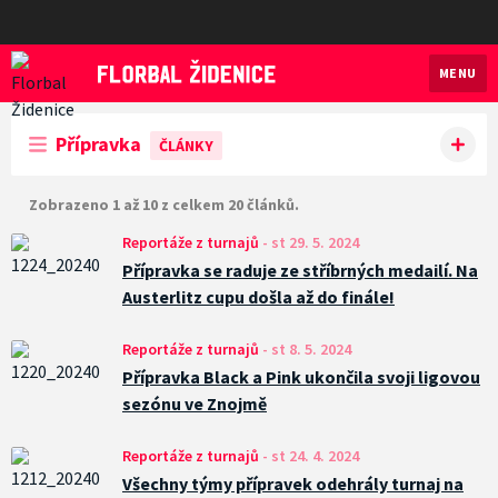
MENU
Florbal Židenice
Přípravka
ČLÁNKY
Zobrazeno 1 až 10 z celkem 20 článků.
Reportáže z turnajů
-
st 29. 5. 2024
Přípravka se raduje ze stříbrných medailí. Na
Austerlitz cupu došla až do finále!
Reportáže z turnajů
-
st 8. 5. 2024
Přípravka Black a Pink ukončila svoji ligovou
sezónu ve Znojmě
Reportáže z turnajů
-
st 24. 4. 2024
Všechny týmy přípravek odehrály turnaj na