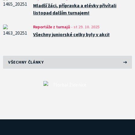
Mladší žáci, přípravka a elévky přivítali
listopad dalším turnajem!
Reportáže z turnajů
-
st 29. 10. 2025
Všechny juniorské celky byly v akci!
VŠECHNY ČLÁNKY