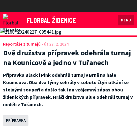
MENU
Florbal Židenice
Reportáže z turnajů
-
út 27. 2. 2024
Dvě družstva přípravek odehrála turnaj
na Kounicově a jedno v Tuřanech
Přípravka Black i Pink odehráli turnaj v Brně na hale
Kounicova. Oba dva týmy sehrály v sobotu čtyři utkání se
stejnými soupeři a došlo tak i na vzájemný zápas obou
židenických přípravek. Hráči družstva Blue odehráli turnaj v
neděli v Tuřanech.
PŘÍPRAVKA