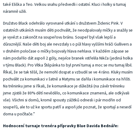
také Eliška a Teo. Velkou snahu předvedli i ostatní. Kluci i holky si turnaj
náramně užili.
Družstvo Black odehrálo vyrovnané utkání s družstvem Židenic Pink. V
ostatních utkáních musím děti pochválit, že neodpalovaly míčky a snažily se
je vyvézt a zakončit na soupeřovu bránu. Soupeř byl však lepší a
důraznější. Naše děti boj ale nevzdaly s o půl hlavy vyššími hráči Gullivers a
v druhém poločase o míčky bojovaly hlava nehlava. V každém zápase se
nám podařilo dát aspoň 2 góly, nejvíce branek vstřelila Nikča (jediná holka
v týmu Black). Pro Vítka Štěpánka to byl první turnaj a moc se mu turnaj líbil.
Říkal, že se tak těšil, že nemohl dospat a vzbudil se ve 4 ráno. Kluky musím
pochválit za komunikaci v šatně a Matymu se dařila i komunikace na hřišti.
Na tréninku jsme si říkali, že komunikace je důležitá (na závěr tréninku
jsme zjistili že 80% dětí nevědělo, co komunikace znamená, ale odkývali
vše). Všichni si domů, kromě spousty zážitků odnesli i pár modřin od
soupeřů, ale to už ke sportu patří a aspoň jde poznat, že sportují a nesedí
doma u počítače.”
Hodnocení turnaje trenéra přípravky Blue Davida Bednáře: