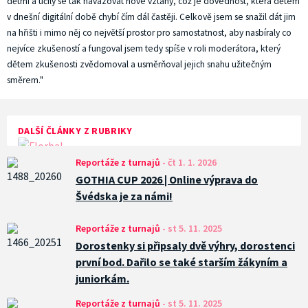
dětmi a učily se tak navazovat nové vztahy, což je dovednost, která dětem
v dnešní digitální době chybí čím dál častěji. Celkově jsem se snažil dát jim
na hřišti i mimo něj co největší prostor pro samostatnost, aby nasbíraly co
nejvíce zkušeností a fungoval jsem tedy spíše v roli moderátora, který
dětem zkušenosti zvědomoval a usměrňoval jejich snahu užitečným
směrem."
DALŠÍ ČLÁNKY Z RUBRIKY
Reportáže z turnajů
-
čt 1. 1. 2026
GOTHIA CUP 2026 | Online výprava do
Švédska je za námi!
Reportáže z turnajů
-
st 5. 11. 2025
Dorostenky si připsaly dvě výhry, dorostenci
první bod. Dařilo se také starším žákyním a
juniorkám.
Reportáže z turnajů
-
st 5. 11. 2025