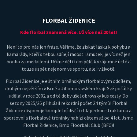
FLORBAL ŽIDENICE
Kde florbal znamená více. Už více než 20 let!
Není to pro nás jen fráze. Věříme, že získat lásku k pohybu a
kamarády, kteří s tebou sdílejí radost i smutek, je víc než jen
honba za medailemi. Učíme děti i dospělé k vzájemné úctě a
touze uspět nejenom ve sportu, ale i v životě.
Florbal Židenice je elitním brněnským florbalovým oddílem,
druhým největším v Brně a Jihomoravském kraji. Své počátky
udělal v roce 2002 a od té doby ušel obrovský kus cesty. Do
sezony 2025/26 přihlásil rekordní počet 24 týmů! Florbal
Židenice disponuje kompletní dívčí i chlapeckou strukturou a
sportovní a florbalové tréninky nabízí dětem už od 4 let. Jsme
Florbal Židenice, Brno Floorball Club (BFC)!