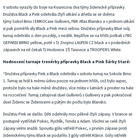
V sobotu vyrazily do boje na Kounicovu dva týmy židenické přípravky.
Družstva Black a Pink odehrála čtyři utkání a střetla se se dvěma
týmy Sokol Brno I EMKOCase Gullivers, FBK Atlas Blansko a v jednom utkání
si pak poměřili síly Black a Pink mezi sebou. Družstvo přípravky Blue svůj
turnaj odehrálo o den později, v neděli. Nejdříve se na hřišti potkali s FBC
GEPARDI BRNO yellow, poté s TJ Znojmo LAUFEN CZ black a v posledních
zápasech na ně čekali TJ Hodonice ZŠ Tasovice a TROOPERS White.
Hodnocení turnaje trenérky přípravky Black a Pink Šárky Staré:
“Družstva přípravky Pink a Black odehrála v sobotu turnaj na Sokole Brno
1. Turnaj se hrál k mému údivu pouze na jednom hřišti, což bylo super,
protože bylo na hale méně družstev, více místa v šatnách a prostor na hale
na rozcvičení. Turnaj zahajoval duel Gulliverů s Gullivery a pak pokračoval
duel Židenic se Židenicemi a pátým do počtu bylo Blansko.
Družstvu Pink se dařilo. Děti odehrály moc pěkné čtyři zápasy. V brance se
postupně vystřídali Pokec, Rychlík, Tonda a Adam. Všichni se celé čtyři
zápasy velmi snažili. Spoustu gólu vstřelil Pokec, v prvním zápase proti
židenickému týmu Black se podařilo 3 góly vstřelit Klárce. Góly vstřelili