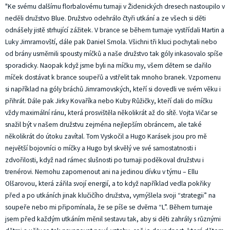
"Ke svému dalšímu florbalovému turnaji v Židenických dresech nastoupilo v
neděli družstvo Blue. Družstvo odehrálo čtyři utkání a ze všech si děti
odnášely jistě strhující zážitek. V brance se během turnaje vystřídali Martin a
Luky Jimramovští, dále pak Daniel Smola. Všichni tři kluci pochytali nebo
od brány usměrnili spousty míčků a naše družstvo tak góly inkasovalo spíše
sporadicky. Naopak když jsme byli na míčku my, všem dětem se dařilo
míček dostávat k brance soupeřů a vstřelit tak mnoho branek. Vzpomenu
si například na góly bráchů Jimramovských, kteří si dovedli ve svém věku i
přihrát. Dále pak Jirky Kovaříka nebo Kuby Růžičky, kteří dali do míčku
vždy maximální ránu, která prosvištěla několikrát až do sítě. Vojta Vičar se
snažil být v našem družstvu zejména nejlepším obráncem, ale také
několikrát do útoku zavítal. Tom Vyskočil a Hugo Karásek jsou pro mě
největší bojovníci o míčky a Hugo byl skvělý ve své samostatnosti i
zdvořilosti, když nad rámec slušnosti po turnaji poděkoval družstvu i
trenérovi. Nemohu zapomenout ani na jedinou dívku v týmu – Ellu
Olšarovou, která zářila svojí energií, a to když například vedla pokřiky
před a po utkáních jinak klučičího družstva, vymýšlela svoji “strategii” na
soupeře nebo mi připomínala, že se píše se dvěma “L”. Během turnaje
jsem před každým utkáním měnil sestavu tak, aby si děti zahrály s různými