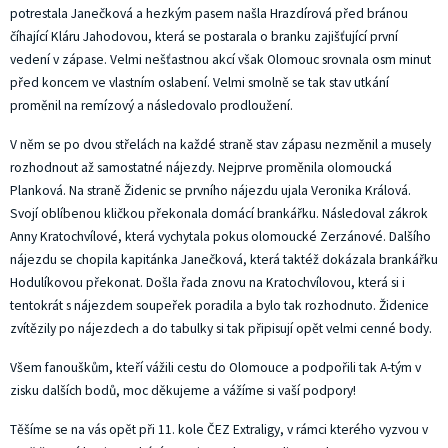
potrestala Janečková a hezkým pasem našla Hrazdírová před bránou
číhající Kláru Jahodovou, která se postarala o branku zajišťující první
vedení v zápase. Velmi nešťastnou akcí však Olomouc srovnala osm minut
před koncem ve vlastním oslabení. Velmi smolně se tak stav utkání
proměnil na remízový a následovalo prodloužení.
V něm se po dvou střelách na každé straně stav zápasu nezměnil a musely
rozhodnout až samostatné nájezdy. Nejprve proměnila olomoucká
Planková. Na straně Židenic se prvního nájezdu ujala Veronika Králová.
Svojí oblíbenou kličkou překonala domácí brankářku. Následoval zákrok
Anny Kratochvílové, která vychytala pokus olomoucké Zerzánové. Dalšího
nájezdu se chopila kapitánka Janečková, která taktéž dokázala brankářku
Hodulíkovou překonat. Došla řada znovu na Kratochvílovou, která si i
tentokrát s nájezdem soupeřek poradila a bylo tak rozhodnuto. Židenice
zvítězily po nájezdech a do tabulky si tak připisují opět velmi cenné body.
Všem fanouškům, kteří vážili cestu do Olomouce a podpořili tak A-tým v
zisku dalších bodů, moc děkujeme a vážíme si vaší podpory!
Těšíme se na vás opět při 11. kole ČEZ Extraligy, v rámci kterého vyzvou v