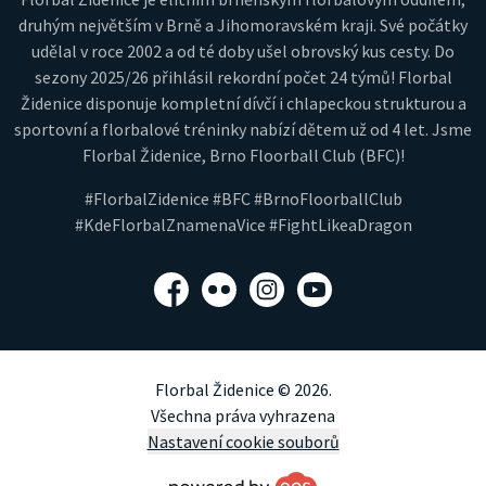
druhým největším v Brně a Jihomoravském kraji. Své počátky
udělal v roce 2002 a od té doby ušel obrovský kus cesty. Do
sezony 2025/26 přihlásil rekordní počet 24 týmů! Florbal
Židenice disponuje kompletní dívčí i chlapeckou strukturou a
sportovní a florbalové tréninky nabízí dětem už od 4 let. Jsme
Florbal Židenice, Brno Floorball Club (BFC)!
#FlorbalZidenice #BFC #BrnoFloorballClub
#KdeFlorbalZnamenaVice #FightLikeaDragon
Facebook
Flickr
Instagram
YouTube
Florbal Židenice © 2026.
Všechna práva vyhrazena
Nastavení cookie souborů