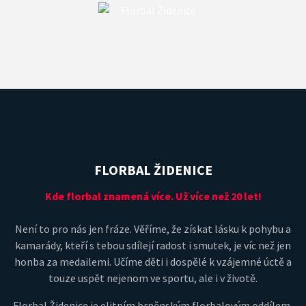
FLORBAL ŽIDENICE
Kde florbal znamená více. Už více než 20 let!
Není to pro nás jen fráze. Věříme, že získat lásku k pohybu a
kamarády, kteří s tebou sdílejí radost i smutek, je víc než jen
honba za medailemi. Učíme děti i dospělé k vzájemné úctě a
touze uspět nejenom ve sportu, ale i v životě.
Florbal Židenice je elitním brněnským florbalovým oddílem,