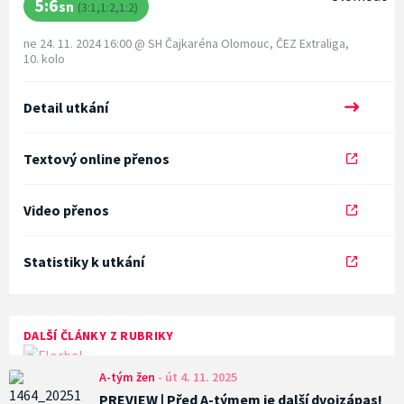
5:6
sn
(3:1,1:2,1:2)
ne 24. 11. 2024 16:00
@
SH Čajkaréna Olomouc
,
ČEZ Extraliga,
10. kolo
Detail utkání
Textový online přenos
Video přenos
Statistiky k utkání
DALŠÍ ČLÁNKY Z RUBRIKY
A-tým žen
-
út 4. 11. 2025
PREVIEW | Před A-týmem je další dvojzápas!