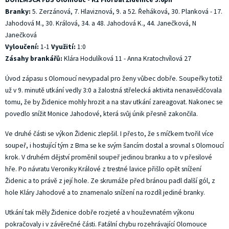
Branky:
5. Zerzánová, 7. Hlaviznová, 9. a 52. Řeháková, 30. Planková - 17.
Jahodová M., 30. Králová, 34. a 48. Jahodová K., 44. Janečková, N
Janečková
V
yloučení:
1-1
V
yužití:
1:0
Z
ásahy brankářů:
Klára Hodulíková 11 - Anna Kratochvílová 27
Úvod zápasu s Olomoucí nevypadal pro ženy vůbec dobře. Soupeřky totiž
už v 9. minutě utkání vedly 3:0 a žalostná střelecká aktivita nenasvědčovala
tomu, že by Židenice mohly hrozit a na stav utkání zareagovat. Nakonec se
povedlo snížit Monice Jahodové, která svůj únik přesně zakončila.
Ve druhé části se výkon Židenic zlepšil. I přes to, že s míčkem tvořil více
soupeř, i hostující tým z Brna se ke svým šancím dostal a srovnal s Olomoucí
krok. V druhém dějství proměnil soupeř jedinou branku a to v přesilové
hře. Po návratu Veroniky Králové z trestné lavice přišlo opět snížení
Židenic a to právě z její hole. Ze skrumáže před bránou padl další gól, z
hole Kláry Jahodové a to znamenalo snížení na rozdíl jediné branky.
Utkání tak měly Židenice dobře rozjeté a v houževnatém výkonu
pokračovaly i v závěrečné části. Fatální chybu rozehrávající Olomouce