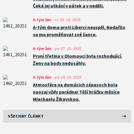
Čeká jej utkání v pátek a v neděli.
A-tým žen
-
st 29. 10. 2025
A-tým doma proti Liberci neuspěl. Nedařilo
se mu proměňovat své šance.
A-tým žen
-
po 27. 10. 2025
První třetina v Olomouci byla rozhodující.
Ženy na body nedosáhly.
A-tým žen
-
pá 24. 10. 2025
Atmosféra na domácich zápasoch bola
naozaj vždy parádna! Těší hráčku měsíce
Miachaelu Žikavskou.
VŠECHNY ČLÁNKY