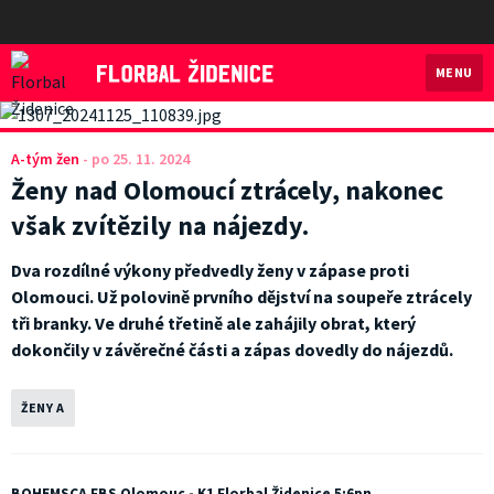
MENU
Florbal Židenice
A-tým žen
-
po 25. 11. 2024
Ženy nad Olomoucí ztrácely, nakonec
však zvítězily na nájezdy.
Dva rozdílné výkony předvedly ženy v zápase proti
Olomouci. Už polovině prvního dějství na soupeře ztrácely
tři branky. Ve druhé třetině ale zahájily obrat, který
dokončily v závěrečné části a zápas dovedly do nájezdů.
ŽENY A
BOHEMSCA FBS Olomouc - K1 Florbal Židenice 5:6pn