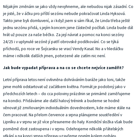
Nějakým změnám se jako vždy nevyhneme, ale nebudou nijak zásadní. Co
je jisté, že v áčku pro příští sezónu nebude pokračovat Linda Hyksová.
Takto jsme byli domluvení, a i když jsem si sám říkal, že Linda třeba ještě
jednu sezónu přidá, s jejím koncem jsme částečně počítali. Linda bude dál
hrát už pouze za naše béčko. Za její návrat a pomoc na konci sezóny
24/25 i v uplynulé sezóně jí patří obrovské poděkování. Co se týká
příchodů, po roce ve Švýcarsku se vrací Vendy Kasal. No a v hledáčku
máme i několik dalších jmen, potvrzené ale zatím nic není.
Jak bude vypadat příprava a na co se chcete nejvíce zaměřit?
Letní příprava letos není ovlivněna dohráváním baráže jako loni, takže
jsme mohli odstartovat už začátkem května. Formát je podobný jako v
předchozích letech – do cca poloviny prázdnin se primárně zaměřujeme
na kondici. Přidáváme ale další halový trénink a budeme se hodně
věnovat již zmiňovaným individuálním dovednostem, kde máme stále na
čem pracovat. Na přelom července a srpna plánujeme soustředění v
Lipníku a v srpnu se již více přesuneme do haly. Kondiční složka však bude
poměrně dost zastoupena i v srpnu. Odehrajeme několik přátelských
utkání a na konci srpna přípravu uzavřeme prvním kolem poháru.