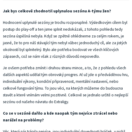
Jak bys celkově zhodnotil uplynulou sezónu A-týmu žen?
Hodnocení uplynulé sezóny je trochu rozporuplné. Výsledkovým cílem byl
postup do play-off a ten jsme splnit nedokázali, z tohoto pohledu tedy
sezóna úspěšná nebyla. Když se zpětně ohlédneme za celým rokem, je
jasné, že to pro náš stávající tým nebyl vůbec jednoduchý cíl, ale za jistých
okolností byl splnitelný. Bylo ale potřeba bodovat ve všech klíčových
zápasech, což se nám však z různých důvodů nepovedlo.
Je ovšem potřeba zmínit i druhou stranu mince, a to, že z pohledu všech
dalších aspektů udělal tým obrovský progres. Ať už jde o předváděnou hru,
individuální výkony, kondiční připravenost, mentální nastavení, nebo
celkové fungování týmu. To jsou věci, na kterých můžeme do budoucna
stavět a které vnímám velmi pozitivně. Celkově se jednalo určitě o nejlepší
sezónu od našeho návratu do Extraligy.
Co se v sezóně dařilo a kde naopak tým nejvíce ztrácel nebo
narážel na problémy?
Věc, která nás trápila nejvíce, jsou individuální dovednosti hráček, v nichž