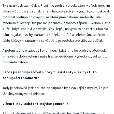
Ty zápasy byly za mě dva. Prvním je prohra v prodloužení v předvánočním
utkání v Dobrušce. Jednak jsme si tímto výsledkem výrazně zkomplikovali
možnost postupu do play-off, na které jsme nakonec nedosáhli, ale
mnohem důležitější byl pro mě poznatek z tohoto zápasu. Uvědomili jsme
si, že i když jsme byli po většinu času lepší, na výhru to nestačilo. Ukázalo
nám to, jaké musí být nastavení hráček, trenérů a celého týmu směrem k
takto klíčovým zápasům a co všechno je potřeba pro vítězství udělat.
A potom lednový zápas s Bohemkou. I když jsme ho prohráli, předvedli
jsme velmi dobrý výkon a naše hra, sebevědomí i výsledky šly od tohoto
momentu nahoru.
Letos jsi spolupracoval s novými asistenty – jak bys tuto
spolupráci zhodnotil?
Tady je odpověď jednoduchá: spolupráce byla vynikající a myslím, že pro
všechny strany velmi přínosná.
V čem ti noví asistenti nejvíce pomohli?
Zásadní věcí pro mě bylo rozšíření realizačního týmu. Díky tomu jsme si