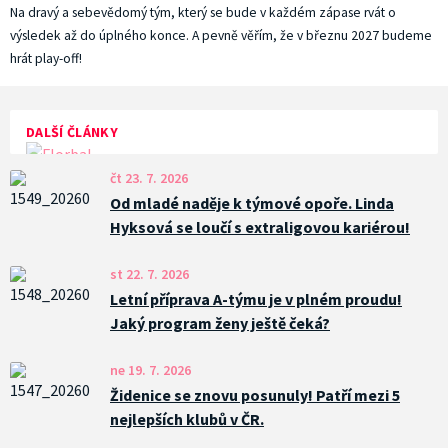
Na dravý a sebevědomý tým, který se bude v každém zápase rvát o
výsledek až do úplného konce. A pevně věřím, že v březnu 2027 budeme
hrát play-off!
DALŠÍ ČLÁNKY
čt 23. 7. 2026
Od mladé naděje k týmové opoře. Linda
Hyksová se loučí s extraligovou kariérou!
st 22. 7. 2026
Letní příprava A-týmu je v plném proudu!
Jaký program ženy ještě čeká?
ne 19. 7. 2026
Židenice se znovu posunuly! Patří mezi 5
nejlepších klubů v ČR.