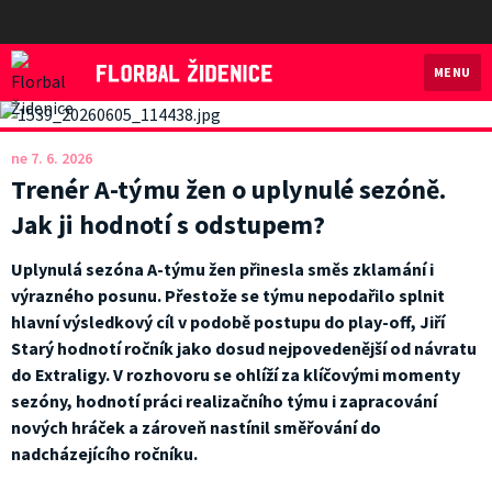
MENU
Florbal Židenice
ne 7. 6. 2026
Trenér A-týmu žen o uplynulé sezóně.
Jak ji hodnotí s odstupem?
Uplynulá sezóna A-týmu žen přinesla směs zklamání i
výrazného posunu. Přestože se týmu nepodařilo splnit
hlavní výsledkový cíl v podobě postupu do play-off, Jiří
Starý hodnotí ročník jako dosud nejpovedenější od návratu
do Extraligy. V rozhovoru se ohlíží za klíčovými momenty
sezóny, hodnotí práci realizačního týmu i zapracování
nových hráček a zároveň nastínil směřování do
nadcházejícího ročníku.