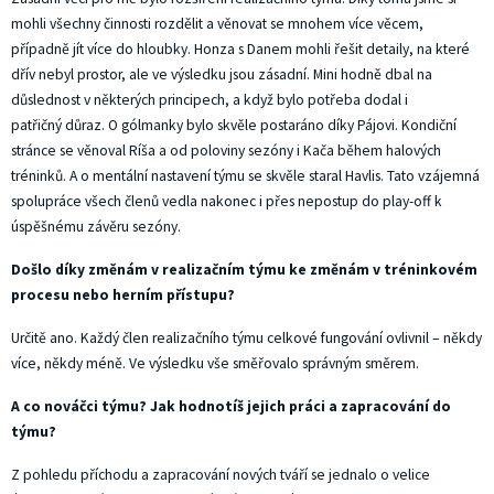
mohli všechny činnosti rozdělit a věnovat se mnohem více věcem,
případně jít více do hloubky. Honza s Danem mohli řešit detaily, na které
dřív nebyl prostor, ale ve výsledku jsou zásadní. Mini hodně dbal na
důslednost v některých principech, a když bylo potřeba dodal i
patřičný důraz. O gólmanky bylo skvěle postaráno díky Pájovi. Kondiční
stránce se věnoval Ríša a od poloviny sezóny i Kača během halových
tréninků. A o mentální nastavení týmu se skvěle staral Havlis. Tato vzájemná
spolupráce všech členů vedla nakonec i přes nepostup do play-off k
úspěšnému závěru sezóny.
Došlo díky změnám v realizačním týmu ke změnám v tréninkovém
procesu nebo herním přístupu?
Určitě ano. Každý člen realizačního týmu celkové fungování ovlivnil – někdy
více, někdy méně. Ve výsledku vše směřovalo správným směrem.
A co nováčci týmu? Jak hodnotíš jejich práci a zapracování do
týmu?
Z pohledu příchodu a zapracování nových tváří se jednalo o velice