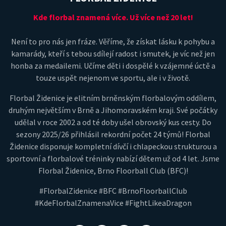
Kde florbal znamená více. Už více než 20 let!
Není to pro nás jen fráze. Věříme, že získat lásku k pohybu a
kamarády, kteří s tebou sdílejí radost i smutek, je víc než jen
honba za medailemi. Učíme děti i dospělé k vzájemné úctě a
touze uspět nejenom ve sportu, ale i v životě.
Florbal Židenice je elitním brněnským florbalovým oddílem,
druhým největším v Brně a Jihomoravském kraji. Své počátky
udělal v roce 2002 a od té doby ušel obrovský kus cesty. Do
sezony 2025/26 přihlásil rekordní počet 24 týmů! Florbal
Židenice disponuje kompletní dívčí i chlapeckou strukturou a
sportovní a florbalové tréninky nabízí dětem už od 4 let. Jsme
Florbal Židenice, Brno Floorball Club (BFC)!
#FlorbalZidenice #BFC #BrnoFloorballClub
#KdeFlorbalZnamenaVice #FightLikeaDragon