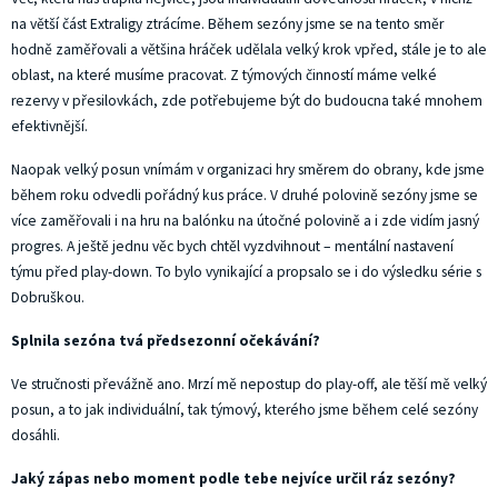
na větší část Extraligy ztrácíme. Během sezóny jsme se na tento směr
hodně zaměřovali a většina hráček udělala velký krok vpřed, stále je to ale
oblast, na které musíme pracovat. Z týmových činností máme velké
rezervy v přesilovkách, zde potřebujeme být do budoucna také mnohem
efektivnější.
Naopak velký posun vnímám v organizaci hry směrem do obrany, kde jsme
během roku odvedli pořádný kus práce. V druhé polovině sezóny jsme se
více zaměřovali i na hru na balónku na útočné polovině a i zde vidím jasný
progres. A ještě jednu věc bych chtěl vyzdvihnout – mentální nastavení
týmu před play-down. To bylo vynikající a propsalo se i do výsledku série s
Dobruškou.
Splnila sezóna tvá předsezonní očekávání?
Ve stručnosti převážně ano. Mrzí mě nepostup do play-off, ale těší mě velký
posun, a to jak individuální, tak týmový, kterého jsme během celé sezóny
dosáhli.
Jaký zápas nebo moment podle tebe nejvíce určil ráz sezóny?