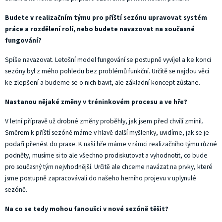
Budete v realizačním týmu pro příští sezónu upravovat systém
práce a rozdělení rolí, nebo budete navazovat na současné
fungování?
Spíše navazovat. Letošní model fungování se postupně vyvíjel a ke konci
sezóny byl z mého pohledu bez problémů funkční. Určitě se najdou věci
ke zlepšení a budeme se o nich bavit, ale základní koncept zůstane.
Nastanou nějaké změny v tréninkovém procesu a ve hře?
V letní přípravě už drobné změny proběhly, jak jsem před chvílí zmínil.
Směrem k příští sezóně máme v hlavě další myšlenky, uvidíme, jak se je
podaří přenést do praxe. K naší hře máme v rámci realizačního týmu různé
podněty, musíme si to ale všechno prodiskutovat a vyhodnotit, co bude
pro současný tým nejvhodnější. Určitě ale chceme navázat na prvky, které
jsme postupně zapracovávali do našeho herního projevu v uplynulé
sezóně.
Na co se tedy mohou fanoušci v nové sezóně těšit?