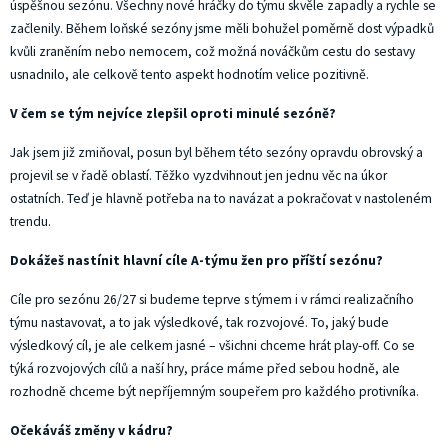
úspěšnou sezónu. Všechny nové hráčky do týmu skvěle zapadly a rychle se
začlenily. Během loňské sezóny jsme měli bohužel poměrně dost výpadků
kvůli zraněním nebo nemocem, což možná nováčkům cestu do sestavy
usnadnilo, ale celkově tento aspekt hodnotím velice pozitivně.
V čem se tým nejvíce zlepšil oproti minulé sezóně?
Jak jsem již zmiňoval, posun byl během této sezóny opravdu obrovský a
projevil se v řadě oblastí. Těžko vyzdvihnout jen jednu věc na úkor
ostatních. Teď je hlavně potřeba na to navázat a pokračovat v nastoleném
trendu.
Dokážeš nastínit hlavní cíle A-týmu žen pro příští sezónu?
Cíle pro sezónu 26/27 si budeme teprve s týmem i v rámci realizačního
týmu nastavovat, a to jak výsledkové, tak rozvojové. To, jaký bude
výsledkový cíl, je ale celkem jasné – všichni chceme hrát play-off. Co se
týká rozvojových cílů a naší hry, práce máme před sebou hodně, ale
rozhodně chceme být nepříjemným soupeřem pro každého protivníka.
Očekáváš změny v kádru?