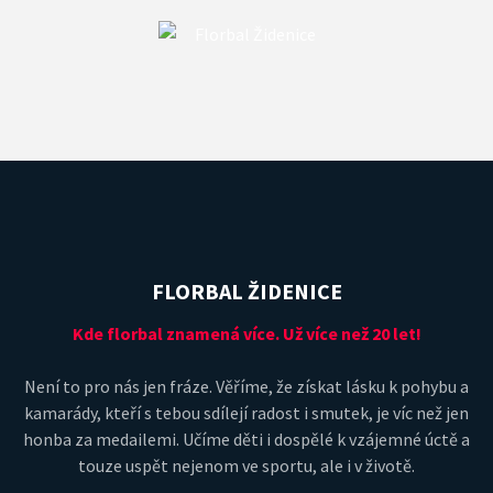
FLORBAL ŽIDENICE
Kde florbal znamená více. Už více než 20 let!
Není to pro nás jen fráze. Věříme, že získat lásku k pohybu a
kamarády, kteří s tebou sdílejí radost i smutek, je víc než jen
honba za medailemi. Učíme děti i dospělé k vzájemné úctě a
touze uspět nejenom ve sportu, ale i v životě.