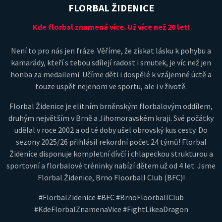
FLORBAL ŽIDENICE
Kde florbal znamená více. Už více než 20 let!
Není to pro nás jen fráze. Věříme, že získat lásku k pohybu a
kamarády, kteří s tebou sdílejí radost i smutek, je víc než jen
honba za medailemi. Učíme děti i dospělé k vzájemné úctě a
touze uspět nejenom ve sportu, ale i v životě.
Florbal Židenice je elitním brněnským florbalovým oddílem,
druhým největším v Brně a Jihomoravském kraji. Své počátky
udělal v roce 2002 a od té doby ušel obrovský kus cesty. Do
sezony 2025/26 přihlásil rekordní počet 24 týmů! Florbal
Židenice disponuje kompletní dívčí i chlapeckou strukturou a
sportovní a florbalové tréninky nabízí dětem už od 4 let. Jsme
Florbal Židenice, Brno Floorball Club (BFC)!
#FlorbalZidenice #BFC #BrnoFloorballClub
#KdeFlorbalZnamenaVice #FightLikeaDragon