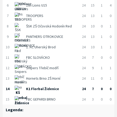
6
Zlín Lions U15
24
15
1
4
7
TROOPERS
24
13
1
0
8
ŠSK ZŠ Očovská Hodonín Red
24
10
0
1
9
PANTHERS OTROKOVICE
24
13
1
0
10
1. AC Uherský Brod
24
10
1
1
11
FBC SLOVÁCKO
24
7
0
0
12
Snipers Třebíč modří
24
9
1
1
13
Hornets Brno ZŠ Horní
24
11
0
1
14
K1 Florbal Židenice
24
7
0
0
15
FBC GEPARDI BRNO
24
3
0
0
Legenda: