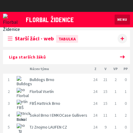
MENU
Florbal Židenice
Starší žáci - web
TABULKA
Liga starších žáků
Název týmu
Z
V
VP
PP
1
Bulldogs Brno
24
21
2
0
2
Florbal Vsetín
24
15
1
1
3
FBŠ Hattrick Brno
24
15
1
0
4
Sokol Brno I EMKOCase Gullivers
24
11
1
2
5
TJ Znojmo LAUFEN CZ
24
9
1
0