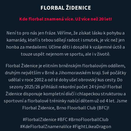
FLORBAL ŽIDENICE
Kde florbal znamená více. Už více než 20 let!
Není to pro nás jen fráze. Věříme, že získat lásku k pohybu a
kamarády, kteří s tebou sdílejí radost i smutek, je víc než jen
honba za medailemi. Učíme děti i dospělé k vzájemné úctě a
touze uspět nejenom ve sportu, ale i v životě.
Florbal Židenice je elitním brněnským florbalovým oddílem,
druhým největším v Brně a Jihomoravském kraji. Své počátky
udělal v roce 2002 a od té doby ušel obrovský kus cesty. Do
sezony 2025/26 přihlásil rekordní počet 24 týmů! Florbal
Židenice disponuje kompletní dívčí i chlapeckou strukturou a
sportovní a florbalové tréninky nabízí dětem už od 4 let. Jsme
Florbal Židenice, Brno Floorball Club (BFC)!
#FlorbalZidenice #BFC #BrnoFloorballClub
#KdeFlorbalZnamenaVice #FightLikeaDragon