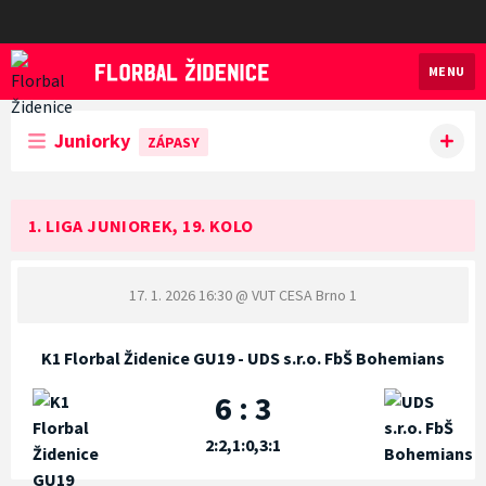
MENU
Florbal Židenice
Juniorky
ZÁPASY
1. LIGA JUNIOREK, 19. KOLO
17. 1. 2026 16:30
@ VUT CESA Brno 1
K1 Florbal Židenice GU19 - UDS s.r.o. FbŠ Bohemians
6 : 3
2:2,1:0,3:1