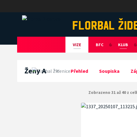
Florbal Židenice
VIZE
BFC
KLUB
Ženy A
Přehled
Soupiska
Zá
Zobrazeno 31 až 40 z cel