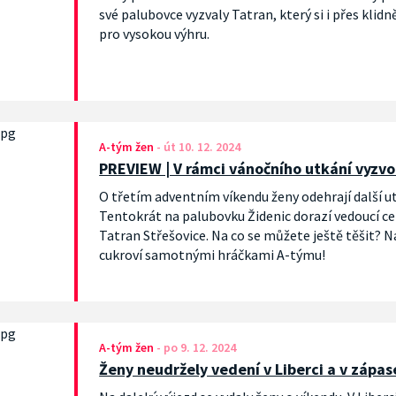
své palubovce vyzvaly Tatran, který si i přes klidně
pro vysokou výhru.
A-tým žen
-
út 10. 12. 2024
PREVIEW | V rámci vánočního utkání vyzvo
O třetím adventním víkendu ženy odehrají další u
Tentokrát na palubovku Židenic dorazí vedoucí ce
Tatran Střešovice. Na co se můžete ještě těšit? 
cukroví samotnými hráčkami A-týmu!
A-tým žen
-
po 9. 12. 2024
Ženy neudržely vedení v Liberci a v zápas