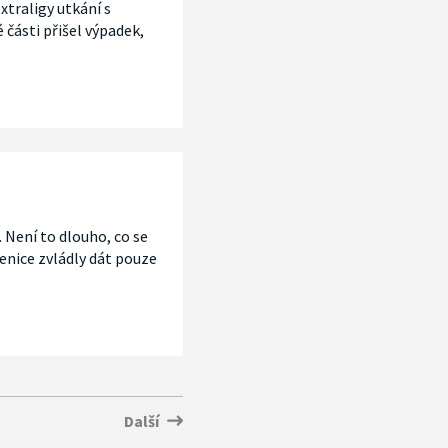
xtraligy utkání s
é části přišel výpadek,
. Není to dlouho, co se
denice zvládly dát pouze
Další