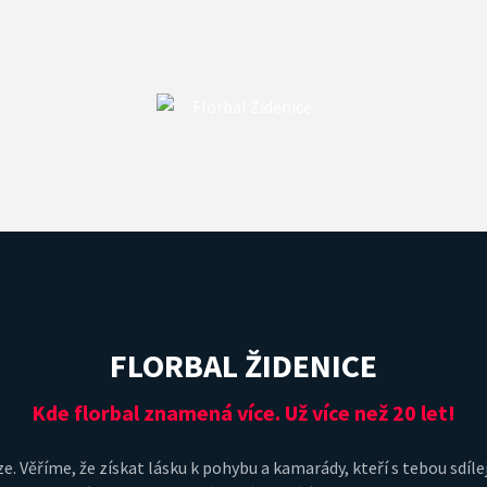
FLORBAL ŽIDENICE
Kde florbal znamená více. Už více než 20 let!
e. Věříme, že získat lásku k pohybu a kamarády, kteří s tebou sdílej