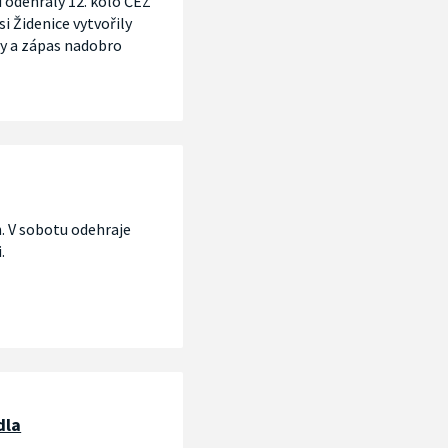
i odehrály 12. kolo ČEZ
si Židenice vytvořily
ly a zápas nadobro
. V sobotu odehraje
.
dla