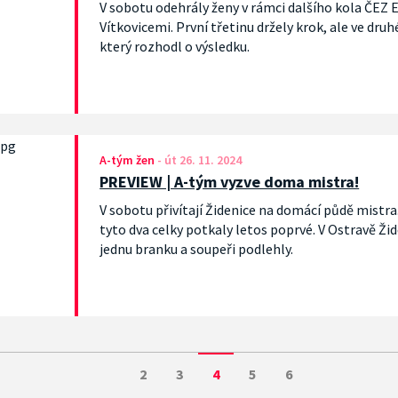
V sobotu odehrály ženy v rámci dalšího kola ČEZ E
Vítkovicemi. První třetinu držely krok, ale ve druh
který rozhodl o výsledku.
A-tým žen
-
út 26. 11. 2024
PREVIEW | A-tým vyzve doma mistra!
V sobotu přivítají Židenice na domácí půdě mistra
tyto dva celky potkaly letos poprvé. V Ostravě Ži
jednu branku a soupeři podlehly.
2
3
4
5
6