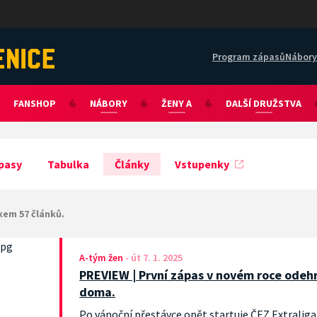
Program zápasů
Nábory
FANSHOP
NÁBORY
ŽENY A
DALŠÍ DRUŽSTVA
pasy
Tabulka
Články
Vstupenky
kem 57 článků.
A-tým žen
-
út 7. 1. 2025
PREVIEW | První zápas v novém roce odehra
doma.
Po vánoční přestávce opět startuje ČEZ Extraliga