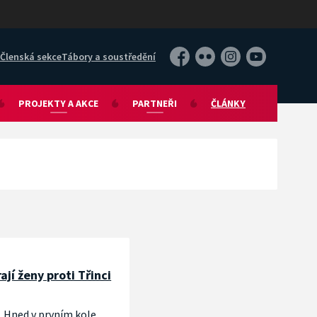
Členská sekce
Tábory a soustředění
Facebook
Flickr
Instagram
YouTube
PROJEKTY A AKCE
PARTNEŘI
ČLÁNKY
jí ženy proti Třinci
. Hned v prvním kole