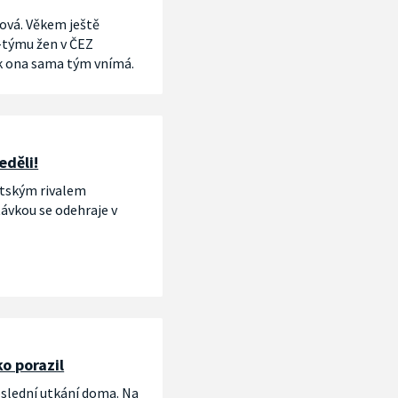
rová. Věkem ještě
-týmu žen v ČEZ
jak ona sama tým vnímá.
eděli!
stským rivalem
ávkou se odehraje v
ko porazil
slední utkání doma. Na