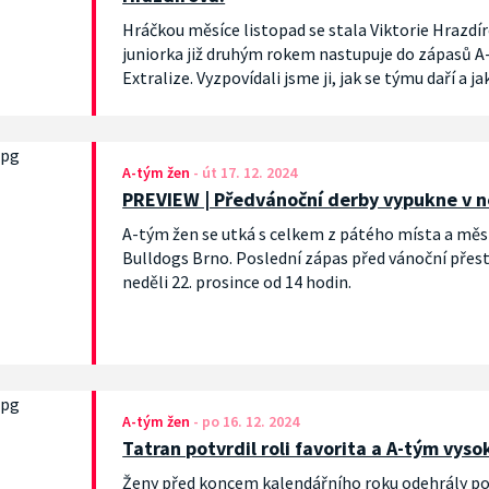
Hráčkou měsíce listopad se stala Viktorie Hrazdí
juniorka již druhým rokem nastupuje do zápasů A
Extralize. Vyzpovídali jsme ji, jak se týmu daří a 
A-tým žen
-
út 17. 12. 2024
PREVIEW | Předvánoční derby vypukne v n
A-tým žen se utká s celkem z pátého místa a mě
Bulldogs Brno. Poslední zápas před vánoční přest
neděli 22. prosince od 14 hodin.
A-tým žen
-
po 16. 12. 2024
Tatran potvrdil roli favorita a A-tým vyso
Ženy před koncem kalendářního roku odehrály po