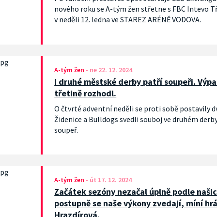
nového roku se A-tým žen střetne s FBC Intevo Tř
v neděli 12. ledna ve STAREZ ARÉNĚ VODOVA.
A-tým žen
-
ne 22. 12. 2024
I druhé městské derby patří soupeři. Výp
třetině rozhodl.
O čtvrté adventní neděli se proti sobě postavily d
Židenice a Bulldogs svedli souboj ve druhém derby
soupeř.
A-tým žen
-
út 17. 12. 2024
Začátek sezóny nezačal úplně podle našic
postupně se naše výkony zvedají, míní hr
Hrazdírová.