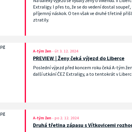
Na daleký výjezd se vydaly ženy o víkendu. V Liberc
Extraligy. I přes to, že se do vedení dostal soupeř, 
příjemný náskok. O ten však ve druhé třetině přiš
ztratily.
A-tým žen
-
út 3. 12. 2024
PREVIEW | Ženy čeká výjezd do Liberce
Poslední výjezd před koncem roku čeká A-tým žen
další utkání ČEZ Extraligy, a to tentokrát v Liberci
A-tým žen
-
po 2. 12. 2024
Druhá třetina zápasu s Vítkovicemi rozho