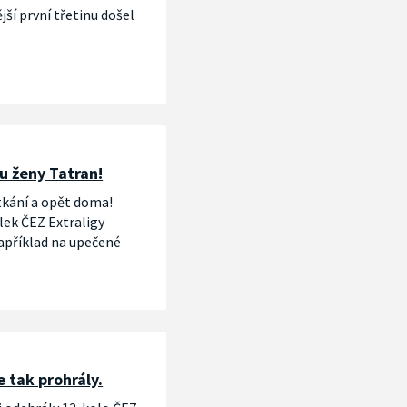
jší první třetinu došel
u ženy Tatran!
tkání a opět doma!
lek ČEZ Extraligy
Například na upečené
e tak prohrály.