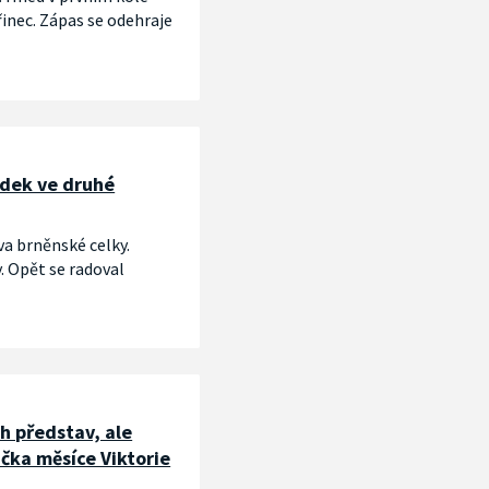
inec. Zápas se odehraje
adek ve druhé
va brněnské celky.
. Opět se radoval
h představ, ale
áčka měsíce Viktorie