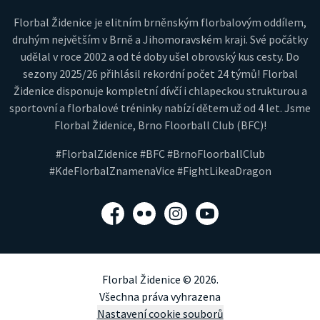
Florbal Židenice je elitním brněnským florbalovým oddílem,
druhým největším v Brně a Jihomoravském kraji. Své počátky
udělal v roce 2002 a od té doby ušel obrovský kus cesty. Do
sezony 2025/26 přihlásil rekordní počet 24 týmů! Florbal
Židenice disponuje kompletní dívčí i chlapeckou strukturou a
sportovní a florbalové tréninky nabízí dětem už od 4 let. Jsme
Florbal Židenice, Brno Floorball Club (BFC)!
#FlorbalZidenice #BFC #BrnoFloorballClub
#KdeFlorbalZnamenaVice #FightLikeaDragon
Facebook
Flickr
Instagram
YouTube
Florbal Židenice © 2026.
Všechna práva vyhrazena
Nastavení cookie souborů