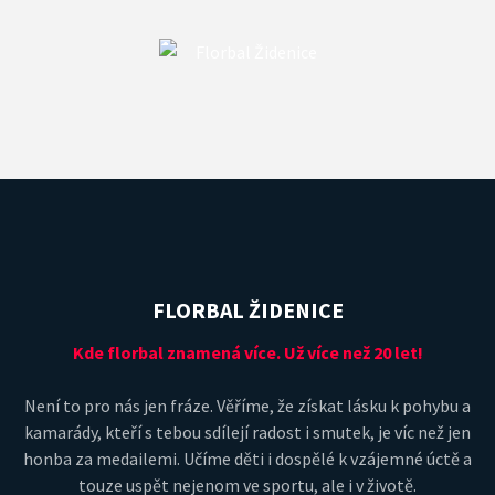
FLORBAL ŽIDENICE
Kde florbal znamená více. Už více než 20 let!
Není to pro nás jen fráze. Věříme, že získat lásku k pohybu a
kamarády, kteří s tebou sdílejí radost i smutek, je víc než jen
honba za medailemi. Učíme děti i dospělé k vzájemné úctě a
touze uspět nejenom ve sportu, ale i v životě.