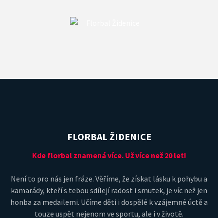
FLORBAL ŽIDENICE
Kde florbal znamená více. Už více než 20 let!
Není to pro nás jen fráze. Věříme, že získat lásku k pohybu a
kamarády, kteří s tebou sdílejí radost i smutek, je víc než jen
honba za medailemi. Učíme děti i dospělé k vzájemné úctě a
touze uspět nejenom ve sportu, ale i v životě.