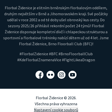
Florbal Židenice je elitním brněnským florbalovým oddílem,
druhým největším v Brně a Jihomoravském kraji. Své počátky
udělal v roce 2002 a od té doby ušel obrovský kus cesty. Do
sezony 2025/26 přihlásil rekordní počet 24 týmů! Florbal
Židenice disponuje kompletní dívčí i chlapeckou strukturou a
sportovní a florbalové tréninky nabízí dětem už od 4 let. Jsme
Florbal Židenice, Brno Floorball Club (BFC)!
#FlorbalZidenice #BFC #BrnoFloorballClub
#KdeFlorbalZnamenaVice #FightLikeaDragon
Facebook
Flickr
Instagram
YouTube
Florbal Židenice © 2026.
Všechna práva vyhrazena
Nastavení cookie souborů