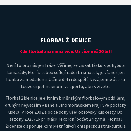
FLORBAL ŽIDENICE
Kde florbal znamená více. Už více než 20 let!
Není to pro nás jen fráze. Věříme, že získat lásku k pohybu a
kamarády, kteří s tebou sdílejí radost i smutek, je víc než jen
honba za medailemi. Učíme děti i dospělé k vzájemné úctě a
touze uspět nejenom ve sportu, ale i v životě.
Florbal Židenice je elitním brněnským florbalovým oddílem,
druhým největším v Brně a Jihomoravském kraji. Své počátky
udělal v roce 2002 a od té doby ušel obrovský kus cesty. Do
sezony 2025/26 přihlásil rekordní počet 24 týmů! Florbal
Židenice disponuje kompletní dívčí i chlapeckou strukturou a