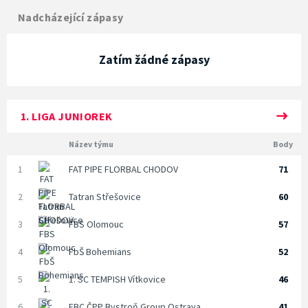
Nadcházející zápasy
Zatím žádné zápasy
1. LIGA JUNIOREK
Název týmu
Body
1
FAT PIPE FLORBAL CHODOV
71
2
Tatran Střešovice
60
3
FBS Olomouc
57
4
FbŠ Bohemians
52
5
1. SC TEMPISH Vítkovice
46
6
FBC ČPP Bystroň Group Ostrava
41