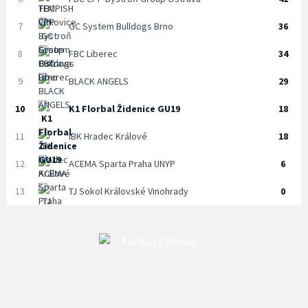
7
GC System Bulldogs Brno
36
8
FBC Liberec
34
9
BLACK ANGELS
29
10
K1 Florbal Židenice GU19
18
11
IBK Hradec Králové
18
12
ACEMA Sparta Praha UNYP
6
13
TJ Sokol Královské Vinohrady
0