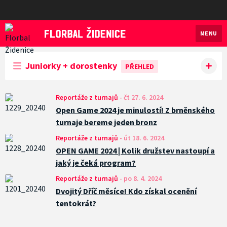
MENU
Florbal Židenice
Juniorky + dorostenky
PŘEHLED
Reportáže z turnajů
-
čt 27. 6. 2024
Open Game 2024 je minulostí! Z brněnského
turnaje bereme jeden bronz
Reportáže z turnajů
-
út 18. 6. 2024
OPEN GAME 2024 | Kolik družstev nastoupí a
jaký je čeká program?
Reportáže z turnajů
-
po 8. 4. 2024
Dvojitý Dříč měsíce! Kdo získal ocenění
tentokrát?