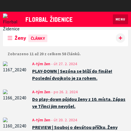
MENU
Florbal Židenice
Ženy
ČLÁNKY
Zobrazeno 11 až 20 z celkem 58 článků.
A-tým žen
-
út 27. 2. 2024
PLAY-DOWN | Sezóna se blíží do finále!
Poslední dvojkolo je za rohem.
A-tým žen
-
po 26. 2. 2024
Do play-down půjdou ženy z 10. místa. Zápas
ve Třinci jim nevyšel.
A-tým žen
-
út 20. 2. 2024
PREVIEW | Souboj o devátou příčku. Ženy