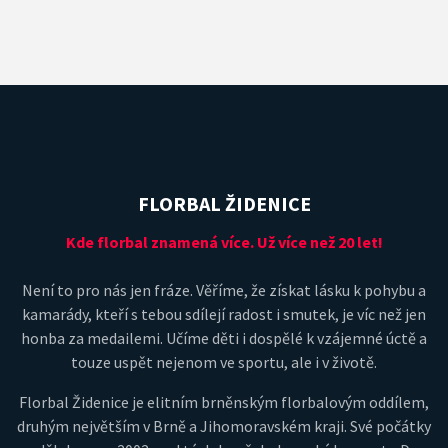
FLORBAL ŽIDENICE
Kde florbal znamená více. Už více než 20 let!
Není to pro nás jen fráze. Věříme, že získat lásku k pohybu a
kamarády, kteří s tebou sdílejí radost i smutek, je víc než jen
honba za medailemi. Učíme děti i dospělé k vzájemné úctě a
touze uspět nejenom ve sportu, ale i v životě.
Florbal Židenice je elitním brněnským florbalovým oddílem,
druhým největším v Brně a Jihomoravském kraji. Své počátky