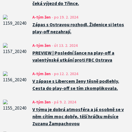
čeká výjezd do Třince.
A-tým žen
-
po 19. 2. 2024
Zápas s Ostravou rozhodl. Židenice si letos
play-off nezahrají.
A-tým žen
-
út 13. 2. 2024
PREVIEW | Poslední šance na play-off a
valentýnské utkání proti FBC Ostrava
A-tým žen
-
po 12. 2. 2024
V zápase s Libercem ženy těsně podlehly.
Cesta do play-off se tím zkomplikovala.
A-tým žen
-
pá 9. 2. 2024
V týmu je dobrá atmosféra a já osobně se v
něm cítím moc dobře, těší hráčku měsíce
Zuzanu Žampachovou