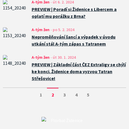
A-tým žen
-
út 6. 2. 2024
PREVIEW | Poradí si Židenice s Libercem a
oplatí mu porážku z Brna?
A-tým žen
-
po 5. 2. 2024
Neproměňování šancí a výpadek v úvodu
utkání stál A-tým zápas s Tatranem
A-tým žen
-
út 30. 1. 2024
PREVIEW | Základní část ČEZ Extraligy se chýlí
ke konci. Židenice doma vyzvou Tatran
Střešovice!
1
2
3
4
5