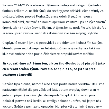
Sezóna 2024/2025 je u konce. Během ní nastupovalo v ligách Českého
florbalu celkem 23 našich týmů, do sezóny jsme přihlásili všeho všudy 24
družstev. Vůbec poprvé Florbal Židenice odehrál sezónu nejen s
kompletní dívčí, ale také s plnou chlapeckou strukturou jak na výkonnostní
úrovni, tak na hobby úrovni. Elitnímu A-týmu žen se nedařilo tak, jak si před
sezónou představoval, naopak záložní družstvo žen svoji ligu vyhrálo.
O uplynulé sezóně jsme si popovídali s prezidentem klubu Jiřím Starým,
kterého jsme se ptali nejen na letošní počínání a výsledky, ale také na
klubové ambice nebo pozici Židenic v celorepublikovém měřítku.
Jirko, začněme u A-týmu žen, u kterého dlouhodobě působíš jako
člen realizačního týmu. Povedlo se splnit to, co jste si před
sezónou stanovili?
Sezóna byla dlouhá, náročná a ne zcela podle našich představ. Měli jsme
nastavené nějaké cíle pro základní část, potom pro play-down a ani v
jednom případě se nám tyto cíle nepodařilo splnit. Až v baráži jsme
dokázali potvrdit naši kvalitu a Extraligu nakonec udržet, což je pro nás
velice důležité a jsem za to opravdu rád. I přes výše zmíněné nezdary v