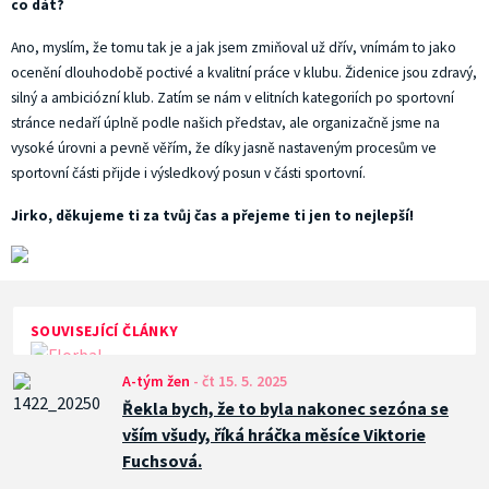
co dát?
Ano, myslím, že tomu tak je a jak jsem zmiňoval už dřív, vnímám to jako
ocenění dlouhodobě poctivé a kvalitní práce v klubu. Židenice jsou zdravý,
silný a ambiciózní klub. Zatím se nám v elitních kategoriích po sportovní
stránce nedaří úplně podle našich představ, ale organizačně jsme na
vysoké úrovni a pevně věřím, že díky jasně nastaveným procesům ve
sportovní části přijde i výsledkový posun v části sportovní.
Jirko, děkujeme ti za tvůj čas a přejeme ti jen to nejlepší!
SOUVISEJÍCÍ ČLÁNKY
A-tým žen
-
čt 15. 5. 2025
Řekla bych, že to byla nakonec sezóna se
vším všudy, říká hráčka měsíce Viktorie
Fuchsová.