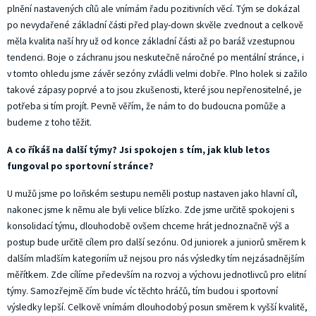
plnění nastavených cílů ale vnímám řadu pozitivních věcí. Tým se dokázal
po nevydařené základní části před play-down skvěle zvednout a celkově
měla kvalita naší hry už od konce základní části až po baráž vzestupnou
tendenci. Boje o záchranu jsou neskutečně náročné po mentální stránce, i
v tomto ohledu jsme závěr sezóny zvládli velmi dobře. Plno holek si zažilo
takové zápasy poprvé a to jsou zkušenosti, které jsou nepřenositelné, je
potřeba si tím projít. Pevně věřím, že nám to do budoucna pomůže a
budeme z toho těžit.
A co říkáš na další týmy? Jsi spokojen s tím, jak klub letos
fungoval po sportovní stránce?
U mužů jsme po loňském sestupu neměli postup nastaven jako hlavní cíl,
nakonec jsme k němu ale byli velice blízko. Zde jsme určitě spokojeni s
konsolidací týmu, dlouhodobě ovšem chceme hrát jednoznačně výš a
postup bude určitě cílem pro další sezónu. Od juniorek a juniorů směrem k
dalším mladším kategoriím už nejsou pro nás výsledky tím nejzásadnějším
měřítkem. Zde cílíme především na rozvoj a výchovu jednotlivců pro elitní
týmy. Samozřejmě čím bude víc těchto hráčů, tím budou i sportovní
výsledky lepší. Celkově vnímám dlouhodobý posun směrem k vyšší kvalitě,