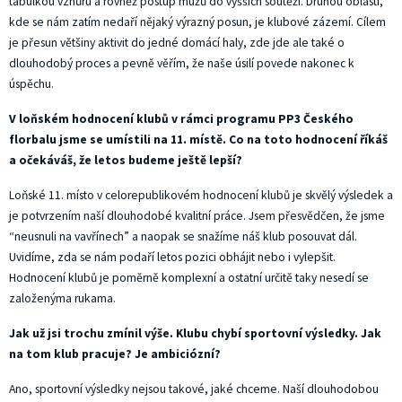
tabulkou vzhůru a rovněž postup mužů do vyšších soutěží. Druhou oblastí,
kde se nám zatím nedaří nějaký výrazný posun, je klubové zázemí. Cílem
je přesun většiny aktivit do jedné domácí haly, zde jde ale také o
dlouhodobý proces a pevně věřím, že naše úsilí povede nakonec k
úspěchu.
V loňském hodnocení klubů v rámci programu PP3 Českého
florbalu jsme se umístili na 11. místě. Co na toto hodnocení říkáš
a očekáváš, že letos budeme ještě lepší?
Loňské 11. místo v celorepublikovém hodnocení klubů je skvělý výsledek a
je potvrzením naší dlouhodobé kvalitní práce. Jsem přesvědčen, že jsme
“neusnuli na vavřínech” a naopak se snažíme náš klub posouvat dál.
Uvidíme, zda se nám podaří letos pozici obhájit nebo i vylepšit.
Hodnocení klubů je poměrně komplexní a ostatní určitě taky nesedí se
založenýma rukama.
Jak už jsi trochu zmínil výše. Klubu chybí sportovní výsledky. Jak
na tom klub pracuje? Je ambiciózní?
Ano, sportovní výsledky nejsou takové, jaké chceme. Naší dlouhodobou