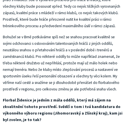
všechny kluby bude posouvat vpřed. Tedy co nejvíc těžkých vyrovnaných
zápasů, kvalitní práce s mládeží v rámci klubů, co nejvíc takových klubů.
Prostředí, které bude hráče přirozeně nutit ke kvalitní práci v rámci
tréninkového procesu a předvedení maximálního úsilí v rámci zápasů.
Bohužel se v Brně potkáváme spíš než se snahou pracovat kvalitně se
svými odchovanci s oslovováním talentovaných hráčů z jiných oddílů,
neustálou snahou o přetahování hráčů a v poslední době i trenérů a
zaměstnanců klubů. Pro některé oddíly to může například znamenat, že
třeba některé družstvo už nepřihlásí, protože mají už málo holek nebo
nemají trenéra. Nebo že kluby místo zlepšování procesů a nastavení ve
sportovním úseku řeší personální obsazení a všechny ty věci kolem. My
věříme naší cestě a snažíme se ji dlouhodobě přenášet do florbalového
prostředí v regionu, pro celkovou změnu je ale potřebná snaha všech.
Florbal Židenice je jedním z mála oddílů, který má zájem na
zkvalitnění tohoto prostředí. Svědčí o tom i tvá kandidatura do
výkonného výboru regionu (Jihomoravský a Zlínský kraj), kam jsi
byl zvolen, je to tak?