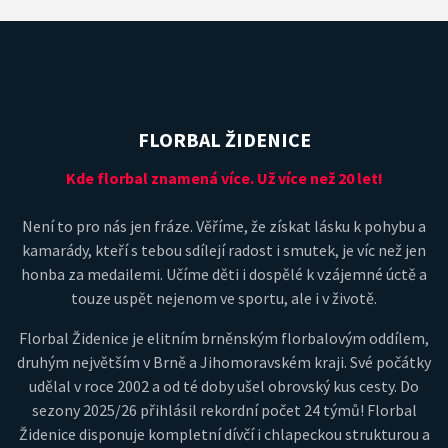
FLORBAL ŽIDENICE
Kde florbal znamená více. Už více než 20 let!
Není to pro nás jen fráze. Věříme, že získat lásku k pohybu a
kamarády, kteří s tebou sdílejí radost i smutek, je víc než jen
honba za medailemi. Učíme děti i dospělé k vzájemné úctě a
touze uspět nejenom ve sportu, ale i v životě.
Florbal Židenice je elitním brněnským florbalovým oddílem,
druhým největším v Brně a Jihomoravském kraji. Své počátky
udělal v roce 2002 a od té doby ušel obrovský kus cesty. Do
sezony 2025/26 přihlásil rekordní počet 24 týmů! Florbal
Židenice disponuje kompletní dívčí i chlapeckou strukturou a