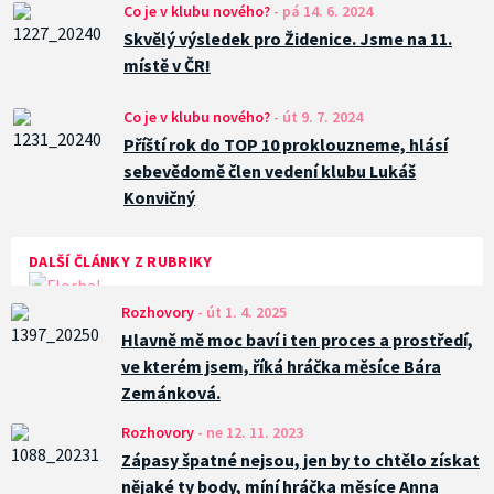
Co je v klubu nového?
-
pá 14. 6. 2024
Skvělý výsledek pro Židenice. Jsme na 11.
místě v ČR!
Co je v klubu nového?
-
út 9. 7. 2024
Příští rok do TOP 10 proklouzneme, hlásí
sebevědomě člen vedení klubu Lukáš
Konvičný
DALŠÍ ČLÁNKY Z RUBRIKY
Rozhovory
-
út 1. 4. 2025
Hlavně mě moc baví i ten proces a prostředí,
ve kterém jsem, říká hráčka měsíce Bára
Zemánková.
Rozhovory
-
ne 12. 11. 2023
Zápasy špatné nejsou, jen by to chtělo získat
nějaké ty body, míní hráčka měsíce Anna