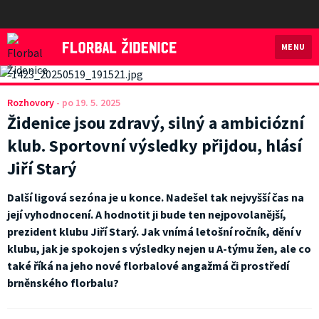
MENU
Florbal Židenice
Rozhovory
-
po 19. 5. 2025
Židenice jsou zdravý, silný a ambiciózní
klub. Sportovní výsledky přijdou, hlásí
Jiří Starý
Další ligová sezóna je u konce. Nadešel tak nejvyšší čas na
její vyhodnocení. A hodnotit ji bude ten nejpovolanější,
prezident klubu Jiří Starý. Jak vnímá letošní ročník, dění v
klubu, jak je spokojen s výsledky nejen u A-týmu žen, ale co
také říká na jeho nové florbalové angažmá či prostředí
brněnského florbalu?