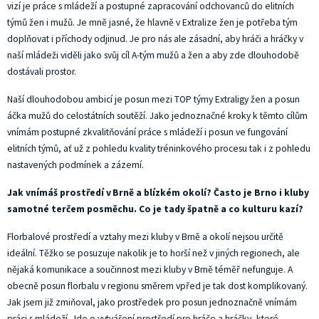
vizí je práce s mládeží a postupné zapracování odchovanců do elitních
týmů žen i mužů. Je mně jasné, že hlavně v Extralize žen je potřeba tým
doplňovat i příchody odjinud. Je pro nás ale zásadní, aby hráči a hráčky v
naší mládeži viděli jako svůj cíl A-tým mužů a žen a aby zde dlouhodobě
dostávali prostor.
Naší dlouhodobou ambicí je posun mezi TOP týmy Extraligy žen a posun
áčka mužů do celostátních soutěží. Jako jednoznačné kroky k těmto cílům
vnímám postupné zkvalitňování práce s mládeží i posun ve fungování
elitních týmů, ať už z pohledu kvality tréninkového procesu tak i z pohledu
nastavených podmínek a zázemí.
Jak vnímáš prostředí v Brně a blízkém okolí? Často je Brno i kluby
samotné terčem posměchu. Co je tady špatně a co kulturu kazí?
Florbalové prostředí a vztahy mezi kluby v Brně a okolí nejsou určitě
ideální. Těžko se posuzuje nakolik je to horší než v jiných regionech, ale
nějaká komunikace a součinnost mezi kluby v Brně téměř nefunguje. A
obecně posun florbalu v regionu směrem vpřed je tak dost komplikovaný.
Jak jsem již zmiňoval, jako prostředek pro posun jednoznačně vnímám
práci s mládeží. Jde o vytváření prostředí pro hráče a hráčky, které