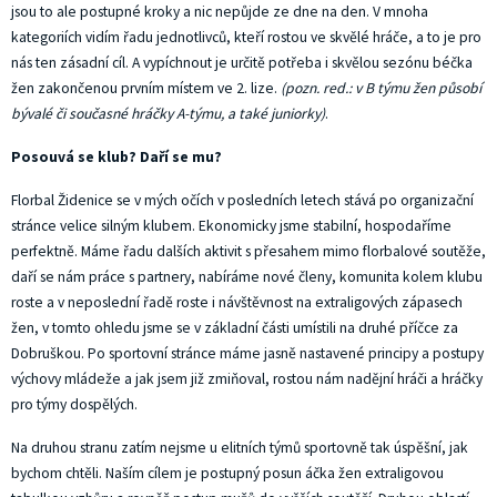
jsou to ale postupné kroky a nic nepůjde ze dne na den. V mnoha
kategoriích vidím řadu jednotlivců, kteří rostou ve skvělé hráče, a to je pro
nás ten zásadní cíl.
A vypíchnout je určitě potřeba i skvělou sezónu béčka
žen zakončenou prvním místem ve 2. lize.
(pozn. red.: v B týmu žen působí
bývalé či současné hráčky A-týmu, a také juniorky)
.
Posouvá se klub? Daří se mu?
Florbal Židenice se v mých očích v posledních letech stává po organizační
stránce velice silným klubem. Ekonomicky jsme stabilní, hospodaříme
perfektně. Máme řadu dalších aktivit s přesahem mimo florbalové soutěže,
daří se nám práce s partnery, nabíráme nové členy, komunita kolem klubu
roste a v neposlední řadě roste i návštěvnost na extraligových zápasech
žen, v tomto ohledu jsme se v základní části umístili na druhé příčce za
Dobruškou. Po sportovní stránce máme jasně nastavené principy a postupy
výchovy mládeže a jak jsem již zmiňoval, rostou nám nadějní hráči a hráčky
pro týmy dospělých.
Na druhou stranu zatím nejsme u elitních týmů sportovně tak úspěšní, jak
bychom chtěli. Naším cílem je postupný posun áčka žen extraligovou