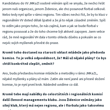
Kandidaturu do VV JMKaZl osobně vnímám spíš ve smyslu, že nechci řešit
jenom naši organizaci, jenom Židenice, ale chci posunout florbal celkově.
Nebo tedy nyní spíše v rámci regionu. Tim vůbec nechci říct, že by to kluci v
regionálním VV doteď dělali špatně a že já to nějak zásadně změním. Spíš
to vidím jako projev toho, že nás zajímá, kam a jak se bude florbal v
regionu posouvat a že do toho chceme být aktivně zapojeni. Jsem velice
rád, že mně regionální VH dala v tomto ohledu důvěru a pokusím se co
nejvíc svých myšlenek převést do praxe.
Kromě toho dostaneš na starosti oblast mládeže jako předseda
komise. To je velká odpovědnost, že? Máš už nějaké plány? Co bys
chtěl konkrétně zlepšit, změnit?
Ano, budu předsedou komise mládeže a metodiky v rámci JMKaZL,
nějaké myšlenky a plány už mám. Zatím ale není jasné ani přesné složení
komise, to je nyní první krok. Následně uvidíme co dál.
Kromě tebe mají nabídky do celostátních i regionálních komisí
další členové managementu klubu. Jsou Židenice vnímány jako
silný klub, který má nejen regionu, ale i florbalu jako takovému