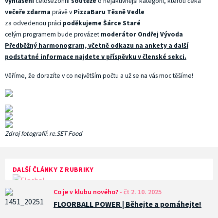
vyhlášení
celosezonní
soutěže
o nejaktivnější kategorii, kterou čeká
večeře zdarma
právě v
PizzaBaru Těsně Vedle
za odvedenou práci
poděkujeme Šárce Staré
celým programem bude provázet
moderátor Ondřej Vývoda
Předběžný harmonogram, včetně odkazu na ankety a další
podstatné informace najdete v příspěvku v
členské sekci.
Věříme, že dorazíte v co největším počtu a už se na vás moc těšíme!
Zdroj fotografií: re.SET Food
DALŠÍ ČLÁNKY Z RUBRIKY
Co je v klubu nového?
-
čt 2. 10. 2025
FLOORBALL POWER | Běhejte a pomáhejte!