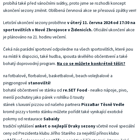
probíhá také před vánočními svátky, proto jsme se rozhodli koncept
ukončení sezony změnit. Oblíbená červnová akce se přesouvá zpátky ven!
Letošní ukončení sezony proběhne
v úterý 11. června 2024 od 17:30 na
sportovištích v
Nové Zbrojovce v Židenicích.
Oficiální ukončení akce
je plánováno na 21. hodinu večerní.
Čeká nás parádní sportovní odpoledne na všech sportovištích, které jsou
na místě k dispozici, také hudba, spousta skvělého občerstvení a také
bohatý doprovodný program.
Na co se můžete konkrétně těšit?
na fotbalové, florbalové, basketbalové, beach-volejbalové a
pingpongové
stanoviště
!
bohaté občerstvení ve stánku od
re.SET Food
- nealko nápoje, pivo,
menší pochutiny jako párek v rohlíku či tousty
stánek s luxusní pizzou od našeho partnera
PizzaBar Těsně Vedle
kromě pizzy v tomto stánku můžete pořídit také vynikající exotické
pokrmy od restaurace
Sabaidy
tradiční vyhlášení
anket o nejlepší Draky sezony
včetně nové speciální
ceny od Prezidenta klubu Jiřího Starého za největší přínos klubu