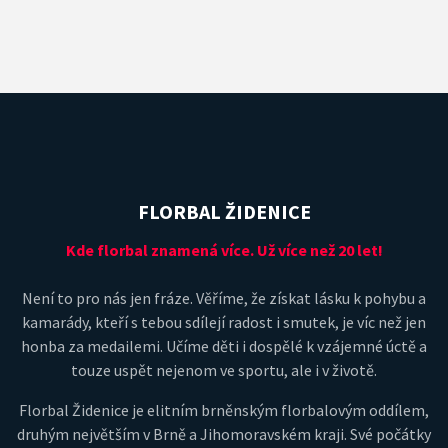
FLORBAL ŽIDENICE
Kde florbal znamená více. Už více než 20 let!
Není to pro nás jen fráze. Věříme, že získat lásku k pohybu a
kamarády, kteří s tebou sdílejí radost i smutek, je víc než jen
honba za medailemi. Učíme děti i dospělé k vzájemné úctě a
touze uspět nejenom ve sportu, ale i v životě.
Florbal Židenice je elitním brněnským florbalovým oddílem,
druhým největším v Brně a Jihomoravském kraji. Své počátky