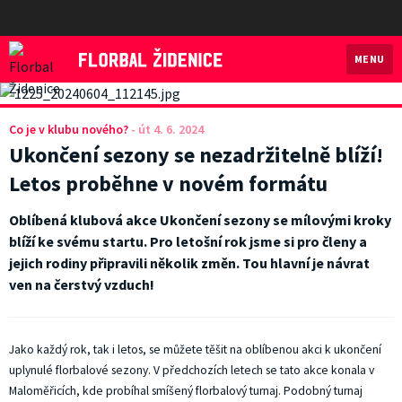
MENU
Florbal Židenice
Co je v klubu nového?
-
út 4. 6. 2024
Ukončení sezony se nezadržitelně blíží!
Letos proběhne v novém formátu
Oblíbená klubová akce Ukončení sezony se mílovými kroky
blíží ke svému startu. Pro letošní rok jsme si pro členy a
jejich rodiny připravili několik změn. Tou hlavní je návrat
ven na čerstvý vzduch!
Jako každý rok, tak i letos, se můžete těšit na oblíbenou akci k ukončení
uplynulé florbalové sezony. V předchozích letech se tato akce konala v
Maloměřicích, kde probíhal smíšený florbalový turnaj. Podobný turnaj