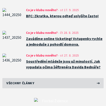
Co je v klubu nového?
-
st 17. 9. 2025
BFC: Zkratka, kterou odteď uslyšíte často!
Co je v klubu nového?
-
čt 28. 8. 2025
Zavádíme online ticketing! Vstupenky rychle
a jednoduše z pohodlí domova.
Co je v klubu nového?
-
st 27. 8. 2025
Soustředění mládeže jsou už minulostí. Jak
vypadala očima šéftrenéra Davida Bednáře?
VŠECHNY ČLÁNKY