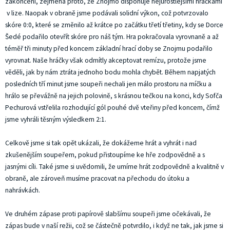
zakončení, zejména proto, že Znojmo disponuje nejurostlejšími hráčkami
v lize. Naopak v obraně jsme podávali solidní výkon, což potvrzovalo
skóre 0:0, které se změnilo až krátce po začátku třetí třetiny, kdy se Dorce
Šedé podařilo otevřít skóre pro náš tým. Hra pokračovala vyrovnaně a až
téměř tři minuty před koncem základní hrací doby se Znojmu podařilo
vyrovnat. Naše hráčky však odmítly akceptovat remízu, protože jsme
věděli, jak by nám ztráta jednoho bodu mohla chybět. Během napjatých
posledních tří minut jsme soupeři nechali jen málo prostoru na míčku a
hrálo se převážně na jejich polovině, s krásnou tečkou na konci, kdy Sofča
Pechurová vstřelila rozhodující gól pouhé dvě vteřiny před koncem, čímž
jsme vyhráli těsným výsledkem 2:1.
Celkově jsme si tak opět ukázali, že dokážeme hrát a vyhrát i nad
zkušenějším soupeřem, pokud přistoupíme ke hře zodpovědně a s
jasnými cíli. Také jsme si uvědomili, že umíme hrát zodpovědně a kvalitně v
obraně, ale zároveň musíme pracovat na přechodu do útoku a
nahrávkách.
Ve druhém zápase proti papírově slabšímu soupeři jsme očekávali, že
zápas bude v naší režii, což se částečně potvrdilo, i když ne tak, jak jsme si