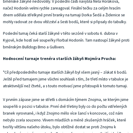
brněnské žákyně nedovolily. V poslední části navýšila Nela Horáková,
načež Hodonín velmi rychle zareagoval. Finální tečku za celým hracím
dnem udělala střelkyně první branky na turnaji Dorka Šedá a Židenice se
mohly radovat ze dvou vítězství a šesti bodů, které si připsaly do tabulky.
Poslední turnaj čeká starší žákyně v této sezóně v sobotu 6. dubna v
Kyjově, kde hostí své soupeřky Florbal Hodonín. Tam nastoupí žákyně proti
brněnským Bulldogs Brno a Gullivers.
Hodnocení turnaje trenéra starších žákyň Mojmíra Prucha:
"Cíl předposledního turnaje starších žákyň byl všem jasný – získat 6 bodů.
Ještě před turnajem jsme všichni souhlasili s tím, že třetí místo v tabulce je
atraktivnější než čtvrté, a s touto motivací jsme přistoupili k tomuto turnaji.
V prvním zápase jsme se střetli s domácím týmem Znojma, se kterým jsme
soupeřili o pozici v tabulce. První dvě třetiny byly co do počtu vstřelených
branek vyrovnané, i když Znojmo mělo více šancí v koncovce, což nám
nebylo zcela souzeno. Vlivem mladších a méně zkušených hráček, které
tvořily většinu našeho útoku, bylo obtížné dostat se proti Znojmu k