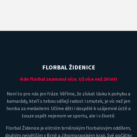
FLORBAL ŽIDENICE
Kde florbal znamená více. Už více než 20 let!
Není to pro nás jen fráze. Věříme, že získat lásku k pohybu a
kamarády, kteří s tebou sdílejí radost i smutek, je víc než jen
honba za medailemi. Učíme děti i dospělé k vzájemné úctě a
touze uspět nejenom ve sportu, ale i v životě.
Florbal Židenice je elitním brněnským florbalovým oddílem,
druhým největším v Brně a Jihomoravském kraji. Své počátky