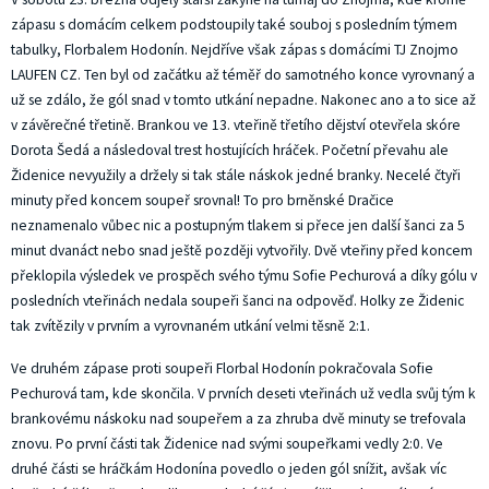
zápasu s domácím celkem podstoupily také souboj s posledním týmem
tabulky, Florbalem Hodonín. Nejdříve však zápas s domácími TJ Znojmo
LAUFEN CZ. Ten byl od začátku až téměř do samotného konce vyrovnaný a
už se zdálo, že gól snad v tomto utkání nepadne. Nakonec ano a to sice až
v závěrečné třetině. Brankou ve 13. vteřině třetího dějství otevřela skóre
Dorota Šedá a následoval trest hostujících hráček. Početní převahu ale
Židenice nevyužily a držely si tak stále náskok jedné branky. Necelé čtyři
minuty před koncem soupeř srovnal! To pro brněnské Dračice
neznamenalo vůbec nic a postupným tlakem si přece jen další šanci za 5
minut dvanáct nebo snad ještě později vytvořily. Dvě vteřiny před koncem
překlopila výsledek ve prospěch svého týmu Sofie Pechurová a díky gólu v
posledních vteřinách nedala soupeři šanci na odpověď. Holky ze Židenic
tak zvítězily v prvním a vyrovnaném utkání velmi těsně 2:1.
Ve druhém zápase proti soupeři Florbal Hodonín pokračovala Sofie
Pechurová tam, kde skončila. V prvních deseti vteřinách už vedla svůj tým k
brankovému náskoku nad soupeřem a za zhruba dvě minuty se trefovala
znovu. Po první části tak Židenice nad svými soupeřkami vedly 2:0. Ve
druhé části se hráčkám Hodonína povedlo o jeden gól snížit, avšak víc