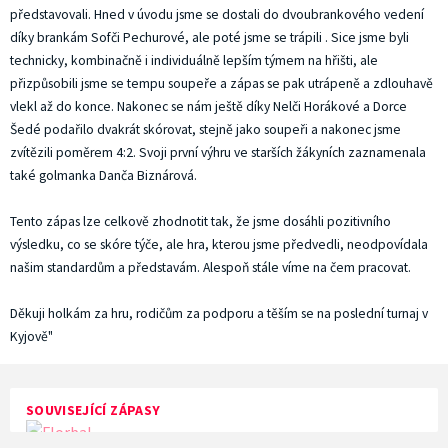
představovali. Hned v úvodu jsme se dostali do dvoubrankového vedení
díky brankám Sofči Pechurové, ale poté jsme se trápili . Sice jsme byli
technicky, kombinačně i individuálně lepším týmem na hřišti, ale
přizpůsobili jsme se tempu soupeře a zápas se pak utrápeně a zdlouhavě
vlekl až do konce. Nakonec se nám ještě díky Nelči Horákové a Dorce
Šedé podařilo dvakrát skórovat, stejně jako soupeři a nakonec jsme
zvítězili poměrem 4:2. Svoji první výhru ve starších žákyních zaznamenala
také golmanka Danča Biznárová.
Tento zápas lze celkově zhodnotit tak, že jsme dosáhli pozitivního
výsledku, co se skóre týče, ale hra, kterou jsme předvedli, neodpovídala
našim standardům a představám. Alespoň stále víme na čem pracovat.
Děkuji holkám za hru, rodičům za podporu a těším se na poslední turnaj v
Kyjově"
SOUVISEJÍCÍ ZÁPASY