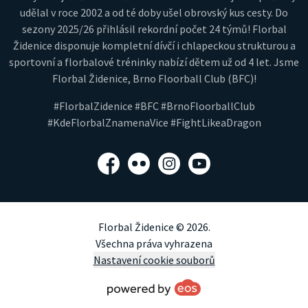
udělal v roce 2002 a od té doby ušel obrovský kus cesty. Do
sezony 2025/26 přihlásil rekordní počet 24 týmů! Florbal
Židenice disponuje kompletní dívčí i chlapeckou strukturou a
sportovní a florbalové tréninky nabízí dětem už od 4 let. Jsme
Florbal Židenice, Brno Floorball Club (BFC)!
#FlorbalZidenice #BFC #BrnoFloorballClub
#KdeFlorbalZnamenaVice #FightLikeaDragon
Facebook
Flickr
Instagram
YouTube
Florbal Židenice © 2026.
Všechna práva vyhrazena
Nastavení cookie souborů