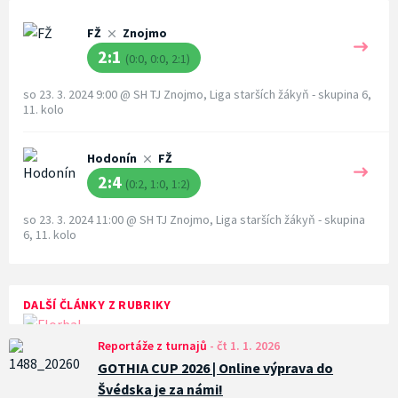
FŽ
Znojmo
2:1
(0:0, 0:0, 2:1)
so 23. 3. 2024 9:00
@
SH TJ Znojmo
,
Liga starších žákyň - skupina 6,
11. kolo
Hodonín
FŽ
2:4
(0:2, 1:0, 1:2)
so 23. 3. 2024 11:00
@
SH TJ Znojmo
,
Liga starších žákyň - skupina
6, 11. kolo
DALŠÍ ČLÁNKY Z RUBRIKY
Reportáže z turnajů
-
čt 1. 1. 2026
GOTHIA CUP 2026 | Online výprava do
Švédska je za námi!