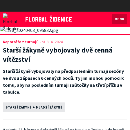
MENU
Florbal Židenice
Reportáže z turnajů
-
st 3. 4. 2024
Starší žákyně vybojovaly dvě cenná
vítězství
Starší žákyně vybojovaly na předposledním turnaji sezóny
ve dvou zápasech 6 cenných bodů. Ty jim mohou pomoci k
tomu, aby na posledním turnaji zaútočily na třetí příčku v
tabulce.
STARŠÍ ŽÁKYNĚ + MLADŠÍ ŽÁKYNĚ
V sobotu 23. března odjely starší žákyně na turnaj do Znojma, kde kromě