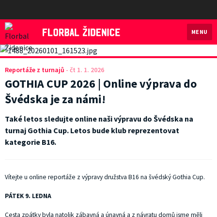
MENU
Florbal Židenice
Reportáže z turnajů
-
čt 1. 1. 2026
GOTHIA CUP 2026 | Online výprava do
Švédska je za námi!
Také letos sledujte online naši výpravu do Švédska na
turnaj Gothia Cup. Letos bude klub reprezentovat
kategorie B16.
Vítejte u online reportáže z výpravy družstva B16 na švédský Gothia Cup.
PÁTEK 9. LEDNA
Cesta zpátky byla natolik zábavná a únavná a z návratu domů jsme měli