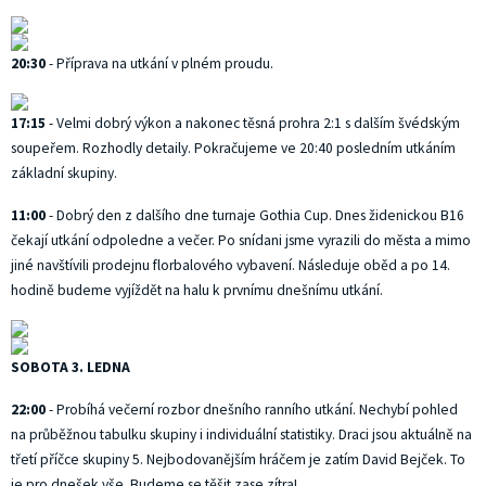
20:30
- Příprava na utkání v plném proudu.
17:15
- Velmi dobrý výkon a nakonec těsná prohra 2:1 s dalším švédským
soupeřem. Rozhodly detaily. Pokračujeme ve 20:40 posledním utkáním
základní skupiny.
11:00
- Dobrý den z dalšího dne turnaje Gothia Cup. Dnes židenickou B16
čekají utkání odpoledne a večer. Po snídani jsme vyrazili do města a mimo
jiné navštívili prodejnu florbalového vybavení. Následuje oběd a po 14.
hodině budeme vyjíždět na halu k prvnímu dnešnímu utkání.
SOBOTA 3. LEDNA
22:00
- Probíhá večerní rozbor dnešního ranního utkání. Nechybí pohled
na průběžnou tabulku skupiny i individuální statistiky. Draci jsou aktuálně na
třetí příčce skupiny 5. Nejbodovanějším hráčem je zatím David Bejček. To
je pro dnešek vše. Budeme se těšit zase zítra!