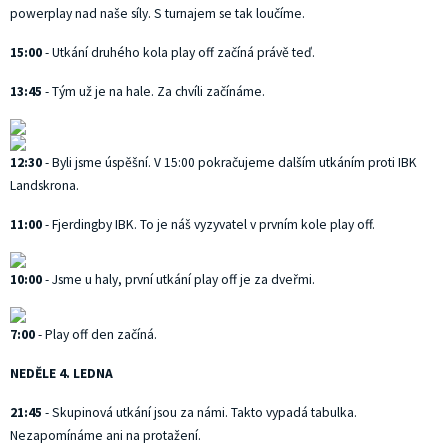
powerplay nad naše síly. S turnajem se tak loučíme.
15:00
- Utkání druhého kola play off začíná právě teď.
13:45
- Tým už je na hale. Za chvíli začínáme.
12:30
- Byli jsme úspěšní. V 15:00 pokračujeme dalším utkáním proti IBK
Landskrona.
11:00
- Fjerdingby IBK. To je náš vyzyvatel v prvním kole play off.
10:00
- Jsme u haly, první utkání play off je za dveřmi.
7:00
- Play off den začíná.
NEDĚLE 4. LEDNA
21:45
- Skupinová utkání jsou za námi. Takto vypadá tabulka.
Nezapomínáme ani na protažení.