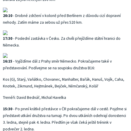
20:10
- Drobné zdržení v koloně před Berlínem z důvodu cizí dopravní
nehody. Zatím máme za sebou už přes 520 km.
17:30
- Poslední zastávka v Česku. Za chvíli přejíždíme státní hranici do
Německa.
16:15
- Vyjíždíme dál z Prahy směr Německo. Pokračujeme také v
představování. Podívejme se na soupisku družstva B16:
Kos (G), Starý, Vaňátko, Chovanec, Manhalter, Bařák, Hanuš, Vojík, Caha,
Knotek, Zikmund, Hejtmánek, Bejček, Němčanský, Kolář
Trenéři: David Bednář, Michal Havelka
15:30
- Po první krátké přestávce v ČR pokračujeme dál v cestě. Pojďme si
představit utkání družstva na turnaji. Po dvou utkáních odehrají dorostenci
3. ledna, stejně pak 4. ledna. Předtím je však čeká ještě trénink v
podvečer 2. ledna.