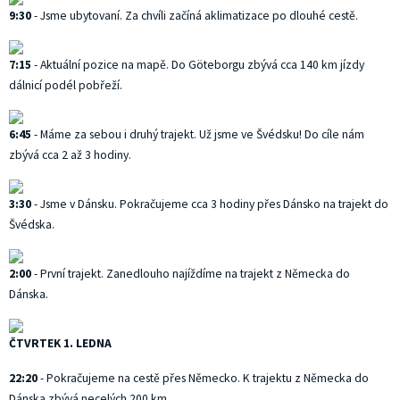
9:30
- Jsme ubytovaní. Za chvíli začíná aklimatizace po dlouhé cestě.
7:15
- Aktuální pozice na mapě. Do Göteborgu zbývá cca 140 km jízdy
dálnicí podél pobřeží.
6:45
- Máme za sebou i druhý trajekt. Už jsme ve Švédsku! Do cíle nám
zbývá cca 2 až 3 hodiny.
3:30
- Jsme v Dánsku. Pokračujeme cca 3 hodiny přes Dánsko na trajekt do
Švédska.
2:00
- První trajekt. Zanedlouho najíždíme na trajekt z Německa do
Dánska.
ČTVRTEK 1. LEDNA
22:20
- Pokračujeme na cestě přes Německo. K trajektu z Německa do
Dánska zbývá necelých 200 km.