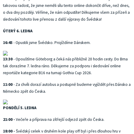
takovou radost, že jsme neměli sílu tento online dokončit dříve, než dnes,
o dva dny později. Věříme, že nám odpustíte! Děkujeme všem za přízeň a
sledování tohoto live přenosu z další výpravy do Švédska!
ÚTERÝ 6. LEDNA
16:45
- Opustili jsme Švédsko. Projíždíme Dánskem.
13:30
- Opouštíme Göteborg a čeká nás přibližně 20 hodin cesty. Do Brna
tak dorazíme 7. ledna ráno. Děkujeme za podporu i sledování online
reportáže kategorie B16 na turnaji Gothia Cup 2026.
11:00
- Za chvíli dorazí autobus a postupně budeme vyjíždět přes Dánsko a
Německo zpět do Česka.
PONDĚLÍ 5. LEDNA
21:00 -
Večeře a příprava na zítřejší odjezd zpět do Česka.
18:00 -
Švédský celek v druhém kole play off byl i přes dlouhou hru v