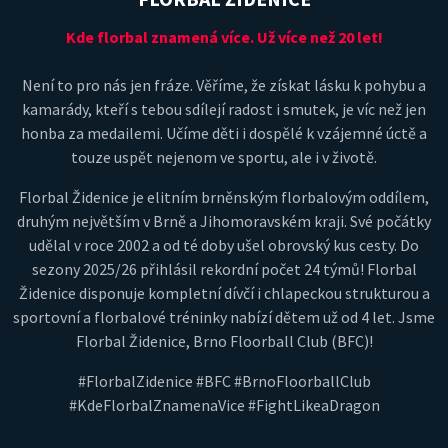
Kde florbal znamená více. Už více než 20 let!
Není to pro nás jen fráze. Věříme, že získat lásku k pohybu a
kamarády, kteří s tebou sdílejí radost i smutek, je víc než jen
honba za medailemi. Učíme děti i dospělé k vzájemné úctě a
touze uspět nejenom ve sportu, ale i v životě.
Florbal Židenice je elitním brněnským florbalovým oddílem,
druhým největším v Brně a Jihomoravském kraji. Své počátky
udělal v roce 2002 a od té doby ušel obrovský kus cesty. Do
sezony 2025/26 přihlásil rekordní počet 24 týmů! Florbal
Židenice disponuje kompletní dívčí i chlapeckou strukturou a
sportovní a florbalové tréninky nabízí dětem už od 4 let. Jsme
Florbal Židenice, Brno Floorball Club (BFC)!
#FlorbalZidenice #BFC #BrnoFloorballClub
#KdeFlorbalZnamenaVice #FightLikeaDragon