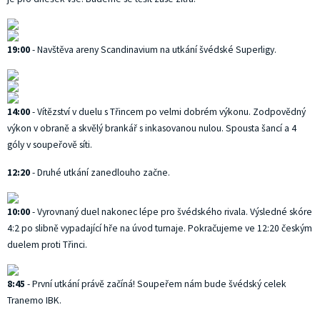
19:00
- Navštěva areny Scandinavium na utkání švédské Superligy.
14:00
- Vítězství v duelu s Třincem po velmi dobrém výkonu. Zodpovědný
výkon v obraně a skvělý brankář s inkasovanou nulou. Spousta šancí a 4
góly v soupeřově síti.
12:20
- Druhé utkání zanedlouho začne.
10:00
- Vyrovnaný duel nakonec lépe pro švédského rivala. Výsledné skóre
4:2 po slibně vypadající hře na úvod turnaje. Pokračujeme ve 12:20 českým
duelem proti Třinci.
8:45
- První utkání právě začíná! Soupeřem nám bude švédský celek
Tranemo IBK.