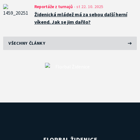
Reportáže z turnajů
-
st 22. 10. 2025
Židenická mládež má za sebou další herní
víkend. Jak se jim dařilo?
VŠECHNY ČLÁNKY
FLORBAL ŽIDENICE