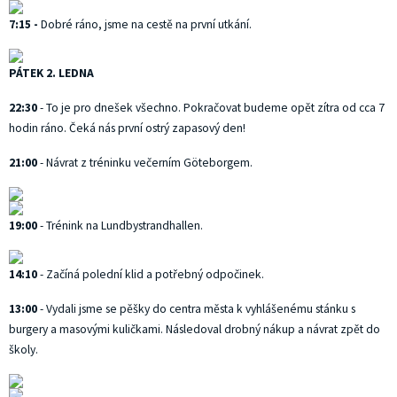
7:15 -
Dobré ráno, jsme na cestě na první utkání.
PÁTEK 2. LEDNA
22:30
- To je pro dnešek všechno. Pokračovat budeme opět zítra od cca 7
hodin ráno. Čeká nás první ostrý zapasový den!
21:00
- Návrat z tréninku večerním Göteborgem.
19:00
- Trénink na Lundbystrandhallen.
14:10
- Začíná polední klid a potřebný odpočinek.
13:00
- Vydali jsme se pěšky do centra města k vyhlášenému stánku s
burgery a masovými kuličkami. Následoval drobný nákup a návrat zpět do
školy.