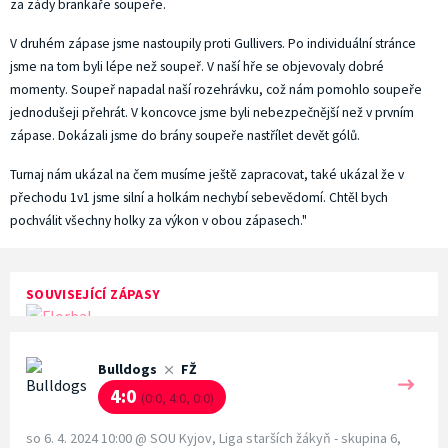
za zády brankaře soupeře.
V druhém zápase jsme nastoupily proti Gullivers. Po individuální stránce
jsme na tom byli lépe než soupeř. V naší hře se objevovaly dobré
momenty. Soupeř napadal naší rozehrávku, což nám pomohlo soupeře
jednodušeji přehrát. V koncovce jsme byli nebezpečnější než v prvním
zápase. Dokázali jsme do brány soupeře nastřílet devět gólů.
Turnaj nám ukázal na čem musíme ještě zapracovat, také ukázal že v
přechodu 1v1 jsme silní a holkám nechybí sebevědomí. Chtěl bych
pochválit všechny holky za výkon v obou zápasech."
SOUVISEJÍCÍ ZÁPASY
Bulldogs
FŽ
4:0
(0:0, 4:0, 0:0)
so 6. 4. 2024 10:00
@
SOU Kyjov
,
Liga starších žákyň - skupina 6,