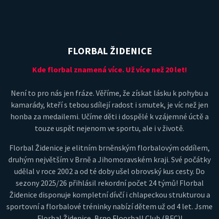
FLORBAL ŽIDENICE
Kde florbal znamená více. Už více než 20 let!
Není to pro nás jen fráze. Věříme, že získat lásku k pohybu a
kamarády, kteří s tebou sdílejí radost i smutek, je víc než jen
honba za medailemi. Učíme děti i dospělé k vzájemné úctě a
touze uspět nejenom ve sportu, ale i v životě.
Florbal Židenice je elitním brněnským florbalovým oddílem,
druhým největším v Brně a Jihomoravském kraji. Své počátky
udělal v roce 2002 a od té doby ušel obrovský kus cesty. Do
sezony 2025/26 přihlásil rekordní počet 24 týmů! Florbal
Židenice disponuje kompletní dívčí i chlapeckou strukturou a
sportovní a florbalové tréninky nabízí dětem už od 4 let. Jsme
Florbal Židenice, Brno Floorball Club (BFC)!