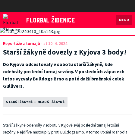
MENU
Florbal Židenice
Reportáže z turnajů
-
st 10. 4. 2024
Starší žákyně dovezly z Kyjova 3 body!
Do Kyjova odcestovaly v sobotu starší žákyně, kde
odehrály poslední turnaj sezóny. V posledních zápasech
letos vyzvaly Bulldogs Brno a poté další brněnský celek
Gullivers.
STARŠÍ ŽÁKYNĚ + MLADŠÍ ŽÁKYNĚ
Starší žákyně odehrály v sobotu v Kyjově svůj poslední turnaj letošní
sezóny. Nejdříve nastoupily proti Bulldogs Brno. V tomto utkání rozhodla