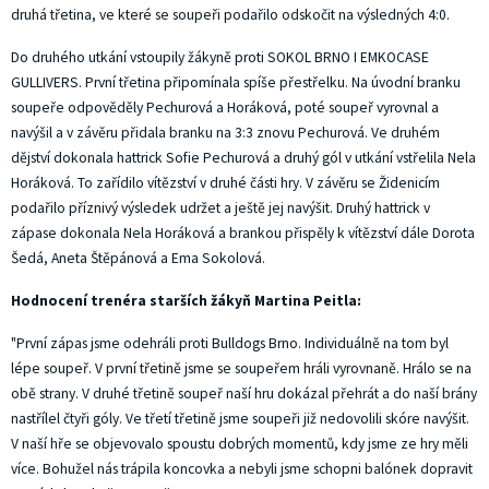
druhá třetina, ve které se soupeři podařilo odskočit na výsledných 4:0.
Do druhého utkání vstoupily žákyně proti SOKOL BRNO I EMKOCASE
GULLIVERS. První třetina připomínala spíše přestřelku. Na úvodní branku
soupeře odpověděly Pechurová a Horáková, poté soupeř vyrovnal a
navýšil a v závěru přidala branku na 3:3 znovu Pechurová. Ve druhém
dějství dokonala hattrick Sofie Pechurová a druhý gól v utkání vstřelila Nela
Horáková. To zařídilo vítězství v druhé části hry. V závěru se Židenicím
podařilo příznivý výsledek udržet a ještě jej navýšit. Druhý hattrick v
zápase dokonala Nela Horáková a brankou přispěly k vítězství dále Dorota
Šedá, Aneta Štěpánová a Ema Sokolová.
Hodnocení trenéra starších žákyň Martina Peitla:
"První zápas jsme odehráli proti Bulldogs Brno. Individuálně na tom byl
lépe soupeř. V první třetině jsme se soupeřem hráli vyrovnaně. Hrálo se na
obě strany. V druhé třetině soupeř naší hru dokázal přehrát a do naší brány
nastřílel čtyři góly. Ve třetí třetině jsme soupeři již nedovolili skóre navýšit.
V naší hře se objevovalo spoustu dobrých momentů, kdy jsme ze hry měli
více. Bohužel nás trápila koncovka a nebyli jsme schopni balónek dopravit