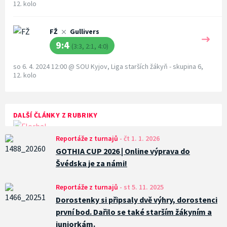
12. kolo
FŽ
Gullivers
9:4
(3:3, 2:1, 4:0)
so 6. 4. 2024 12:00
@
SOU Kyjov
,
Liga starších žákyň - skupina 6,
12. kolo
DALŠÍ ČLÁNKY Z RUBRIKY
Reportáže z turnajů
-
čt 1. 1. 2026
GOTHIA CUP 2026 | Online výprava do
Švédska je za námi!
Reportáže z turnajů
-
st 5. 11. 2025
Dorostenky si připsaly dvě výhry, dorostenci
první bod. Dařilo se také starším žákyním a
juniorkám.