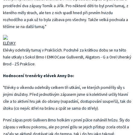
prostřední dva zápasy Tomík a Jiřík. Pro některé děti to byl první turnaj, z
kterého měly strach, ale ten z nich spadl hned při prvním hvizdu
rozhodčího a pak už to byla zábava pro všechny. Takže velká pochvala a
těšíme se na další turnaj."
ELÉVKY
Elévky odehrály turnaj v Prakšicích. Podruhé za krátkou dobu se na této
hale utkaly s Sokol Brno I EMKOCase GulliversB, Aligators - G a Orel Uherský
Brod - ZŠ Prakšice.
Hodnocení trenérky elévek Anny Do:
"Elévky o víkendu odehrály celkem tři utkání, ve kterých poměřily síly s
jinými družstvy. Před jednotlivým zápasem jsme si kolektivně určily hlavní
cíle a to aktivní hru jak do obrany (napadání, dostupování soupeřů), tak do
útoku (co nejvíc střel na bránu a cpát se sama do střely).
První zápas proti Gullivers Brno holkám v první půlce naháněl hrůzu. Šly do
zápasu s velkou pokorou, ale po první gólu se jejich přístup zcela otočil a
začaly se aktivně dostávat jak do tempa, tak i do hry jako takové.