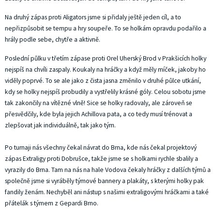
Na druhý zápas proti Aligators jsme si přidaly ještě jeden cíl, a to
nepřizpůsobit se tempu a hry soupeře. To se holkám opravdu podařilo a
hrály podle sebe, chytře a aktivně.
Poslední půlku v třetím zápase proti Orel Uherský Brod v Prakšicích holky
nejspíš na chvíli zaspaly. Koukaly na hráčky a když měly míček, jakoby ho
viděly poprvé. To se ale jako z čista jasna změnilo v druhé půlce utkání,
kdy se holky nejspíš probudily a vystřelily krásné góly. Celou sobotu jsme
tak zakončily na vítězné vlně! Sice se holky radovaly, ale zároveň se
přesvědčily, kde byla jejich Achillova pata, a co tedy musí trénovat a
zlepšovat jak individuálně, tak jako tým.
Po turnaji nás všechny čekal návrat do Brna, kde nás čekal projektový
zápas Extraligy proti Dobrušce, takže jsme se s holkami rychle sbalily a
vyrazily do Brna. Tam na nás na hale Vodova čekaly hráčky z dalších týmů a
společně jsme si vyráběly týmové bannery a plakáty, s kterými holky pak
fandily ženám. Nechyběl ani nástup s našimi extraligovými hráčkami a také
přátelák s týmem z Gepardi Brno.