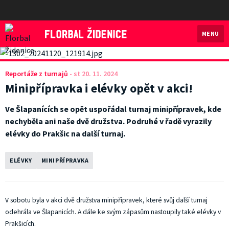
MENU
Florbal Židenice
Reportáže z turnajů
-
st 20. 11. 2024
Minipřípravka i elévky opět v akci!
Ve Šlapanících se opět uspořádal turnaj minipřípravek, kde
nechyběla ani naše dvě družstva. Podruhé v řadě vyrazily
elévky do Prakšic na další turnaj.
ELÉVKY
MINIPŘÍPRAVKA
V sobotu byla v akci dvě družstva minipřípravek, které svůj další turnaj
odehrála ve Šlapanicích. A dále ke svým zápasům nastoupily také elévky v
Prakšicích.