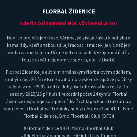
FLORBAL ŽIDENICE
Kde florbal znamená více. Už více než 20 let!
Není to pro nás jen fráze. Věříme, že získat lásku k pohybu a
kamarády, kteří s tebou sdílejí radost i smutek, je víc než jen
honba za medailemi. Učíme děti i dospělé k vzájemné úctě a
touze uspět nejenom ve sportu, ale i v životě.
Florbal Židenice je elitním brněnským florbalovým oddílem,
druhým největším v Brně a Jihomoravském kraji. Své počátky
udělal v roce 2002 a od té doby ušel obrovský kus cesty. Do
sezony 2025/26 přihlásil rekordní počet 24 týmů! Florbal
Židenice disponuje kompletní dívčí i chlapeckou strukturou a
sportovní a florbalové tréninky nabízí dětem už od 4 let. Jsme
Florbal Židenice, Brno Floorball Club (BFC)!
#FlorbalZidenice #BFC #BrnoFloorballClub
#KdeFlorbalZnamenaVice #FightLikeaDragon