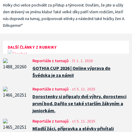
Holky chci velice pochválit za přístup a týmovost. Doufám, že jste si užily
den strávený ve jménu klubu! Také velké díky patří všem rodičům, kteří
nás dopravili na turnaj, podporovali elévky a následně také hráčky žen A.
Děkujeme!"
DALŠÍ ČLÁNKY Z RUBRIKY
Reportáže z turnajů
-
čt 1. 1. 2026
GOTHIA CUP 2026 | Online výprava do
Švédska je za námi!
Reportáže z turnajů
-
st 5. 11. 2025
Dorostenky si připsaly dvě výhry, dorostenci
první bod. Dařilo se také starším žákyním a
juniorkám.
Reportáže z turnajů
-
st 5. 11. 2025
Mladší žáci, přípravka a elévky přivítali