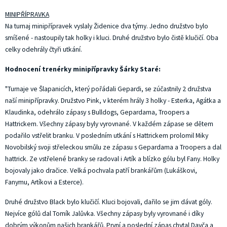
MINIPŘÍPRAVKA
Na turnaj minipřípravek vyslaly Židenice dva týmy. Jedno družstvo bylo
smíšené - nastoupily tak holky i kluci. Druhé družstvo bylo čistě klučičí. Oba
celky odehrály čtyři utkání.
Hodnocení trenérky minipřípravky Šárky Staré:
"Turnaje ve Šlapanicích, který pořádali Gepardi, se zúčastnily 2 družstva
naší minipřípravky. Družstvo Pink, v kterém hrály 3 holky - Esterka, Agátka a
Klaudinka, odehrálo zápasy s Bulldogs, Gepardama, Troopers a
Hattrickem. Všechny zápasy byly vyrovnané. V každém zápase se dětem
podařilo vstřelit branku. V posledním utkání s Hattrickem prolomil Miky
Novobilský svoji střeleckou smůlu ze zápasu s Gepardama a Troopers a dal
hattrick. Ze vstřelené branky se radoval i Artík a blízko gólu byl Fany. Holky
bojovaly jako dračice. Velká pochvala patří brankářům (Lukáškovi,
Fanymu, Artíkovi a Esterce).
Druhé družstvo Black bylo klučičí. Kluci bojovali, dařilo se jim dávat góly.
Nejvíce gólů dal Tomík Jalůvka. Všechny zápasy byly vyrovnané i díky
dobrým výkonům našich brankářů. První a poslední zápas chytal Davča a