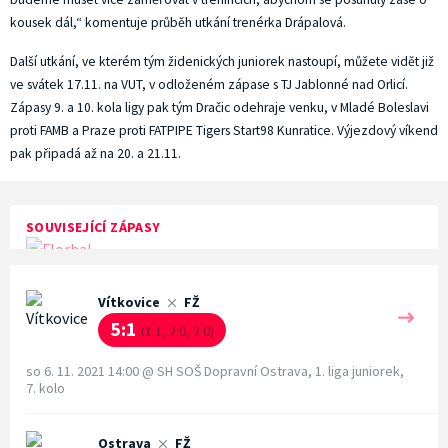
kousek dál,“ komentuje průběh utkání trenérka Drápalová.
Další utkání, ve kterém tým židenických juniorek nastoupí, můžete vidět již
ve svátek 17.11. na VUT, v odloženém zápase s TJ Jablonné nad Orlicí.
Zápasy 9. a 10. kola ligy pak tým Dračic odehraje venku, v Mladé Boleslavi
proti FAMB a Praze proti FATPIPE Tigers Start98 Kunratice. Výjezdový víkend
pak připadá až na 20. a 21.11.
SOUVISEJÍCÍ ZÁPASY
Vítkovice
FŽ
5:1
(1:1, 2:0, 2:0)
so 6. 11. 2021 14:00
@
SH SOŠ Dopravní Ostrava
,
1. liga juniorek,
7. kolo
Ostrava
FŽ