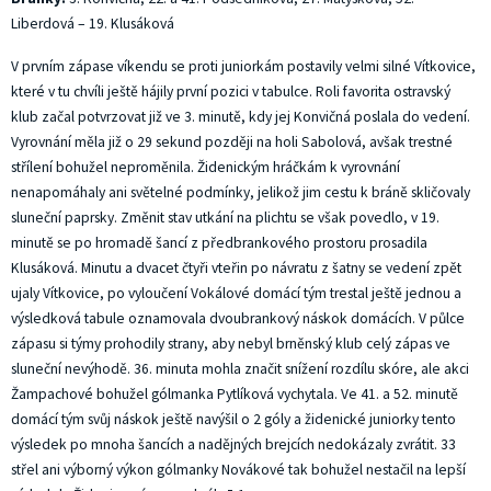
Liberdová – 19. Klusáková
V prvním zápase víkendu se proti juniorkám postavily velmi silné Vítkovice,
které v tu chvíli ještě hájily první pozici v tabulce. Roli favorita ostravský
klub začal potvrzovat již ve 3. minutě, kdy jej Konvičná poslala do vedení.
Vyrovnání měla již o 29 sekund později na holi Sabolová, avšak trestné
střílení bohužel neproměnila. Židenickým hráčkám k vyrovnání
nenapomáhaly ani světelné podmínky, jelikož jim cestu k bráně skličovaly
sluneční paprsky. Změnit stav utkání na plichtu se však povedlo, v 19.
minutě se po hromadě šancí z předbrankového prostoru prosadila
Klusáková. Minutu a dvacet čtyři vteřin po návratu z šatny se vedení zpět
ujaly Vítkovice, po vyloučení Vokálové domácí tým trestal ještě jednou a
výsledková tabule oznamovala dvoubrankový náskok domácích. V půlce
zápasu si týmy prohodily strany, aby nebyl brněnský klub celý zápas ve
sluneční nevýhodě. 36. minuta mohla značit snížení rozdílu skóre, ale akci
Žampachové bohužel gólmanka Pytlíková vychytala. Ve 41. a 52. minutě
domácí tým svůj náskok ještě navýšil o 2 góly a židenické juniorky tento
výsledek po mnoha šancích a nadějných brejcích nedokázaly zvrátit. 33
střel ani výborný výkon gólmanky Novákové tak bohužel nestačil na lepší