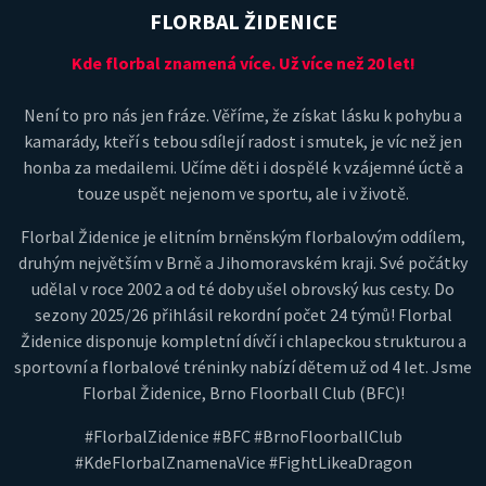
FLORBAL ŽIDENICE
Kde florbal znamená více. Už více než 20 let!
Není to pro nás jen fráze. Věříme, že získat lásku k pohybu a
kamarády, kteří s tebou sdílejí radost i smutek, je víc než jen
honba za medailemi. Učíme děti i dospělé k vzájemné úctě a
touze uspět nejenom ve sportu, ale i v životě.
Florbal Židenice je elitním brněnským florbalovým oddílem,
druhým největším v Brně a Jihomoravském kraji. Své počátky
udělal v roce 2002 a od té doby ušel obrovský kus cesty. Do
sezony 2025/26 přihlásil rekordní počet 24 týmů! Florbal
Židenice disponuje kompletní dívčí i chlapeckou strukturou a
sportovní a florbalové tréninky nabízí dětem už od 4 let. Jsme
Florbal Židenice, Brno Floorball Club (BFC)!
#FlorbalZidenice #BFC #BrnoFloorballClub
#KdeFlorbalZnamenaVice #FightLikeaDragon