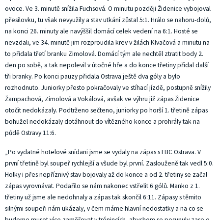
ovoce. Ve 3. minutě snížila Fuchsová. O minutu později Židenice vybojoval
přesilovku, tu však nevyužily a stav utkání zůstal 5:1. Hrálo se nahoru-dolů,
na konci 26. minuty ale navýššil domácí celek vedení na 6:1. Hosté se
nevzdali, ve 34. minutě jim rozproudila krev v žilách Klvačová a minutu na
to přidala třetí branku Zimolová. Domácí tým ale nechtěl ztratit body 2.
den po sobě, a tak nepolevil v útočné hře a do konce třetiny přidal další
tři branky. Po konci pauzy přidala Ostrava ještě dva góly a bylo
rozhodnuto. Juniorky přesto pokračovaly ve stíhací jízdě, postupně snížily
Žampachová, Zimolová a Vokálová, avšak ve výhru již zápas Židenice
otočit nedokázaly. Podtrženo sečteno, juniorky po horší 1. třetině zápas
bohužel nedokázaly dotáhnout do vítězného konce a prohrály tak na
půdě Ostravy 11:6.
„Po vydatné hotelové snídani jsme se vydaly na zápas s FBC Ostrava. V
první třetině byl soupeř rychlejší a všude byl první. Zaslouženě tak vedl 5:0.
Holky i přes nepříznivý stav bojovaly až do konce a od 2. třetiny se začal
zápas vyrovnávat. Podařilo se nám nakonec vstřelit 6 gólů. Manko z 1.
třetiny už jsme ale nedohnaly a zápas tak skončil 6:11. Zápasy s těmito
silnými soupeři nám ukázaly, v čem máme hlavní nedostatky a na co se
budeme muset více zaměřovat v trénincích, abychom se posunuly zase o