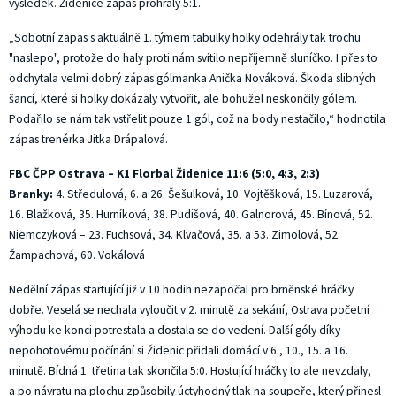
výsledek. Židenice zápas prohrály 5:1.
„Sobotní zapas s aktuálně 1. týmem tabulky holky odehrály tak trochu
"naslepo", protože do haly proti nám svítilo nepříjemně sluníčko. I přes to
odchytala velmi dobrý zápas gólmanka Anička Nováková. Škoda slibných
šancí, které si holky dokázaly vytvořit, ale bohužel neskončily gólem.
Podařilo se nám tak vstřelit pouze 1 gól, což na body nestačilo,“ hodnotila
zápas trenérka Jitka Drápalová.
FBC ČPP Ostrava – K1 Florbal Židenice 11:6 (5:0, 4:3, 2:3)
Branky:
4. Středulová, 6. a 26. Šešulková, 10. Vojtěšková, 15. Luzarová,
16. Blažková, 35. Hurníková, 38. Pudišová, 40. Galnorová, 45. Bínová, 52.
Niemczyková – 23. Fuchsová, 34. Klvačová, 35. a 53. Zimolová, 52.
Žampachová, 60. Vokálová
Nedělní zápas startující již v 10 hodin nezapočal pro brněnské hráčky
dobře. Veselá se nechala vyloučit v 2. minutě za sekání, Ostrava početní
výhodu ke konci potrestala a dostala se do vedení. Další góly díky
nepohotovému počínání si Židenic přidali domácí v 6., 10., 15. a 16.
minutě. Bídná 1. třetina tak skončila 5:0. Hostující hráčky to ale nevzdaly,
a po návratu na plochu způsobily úctyhodný tlak na soupeře, který přinesl