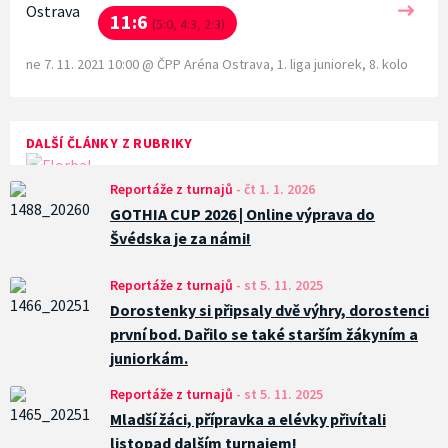
11:6
(5:0, 4:3, 2:3)
ne 7. 11. 2021 10:00
@
ČPP Aréna Ostrava
,
1. liga juniorek, 8. kolo
DALŠÍ ČLÁNKY Z RUBRIKY
Reportáže z turnajů
-
čt 1. 1. 2026
GOTHIA CUP 2026 | Online výprava do
Švédska je za námi!
Reportáže z turnajů
-
st 5. 11. 2025
Dorostenky si připsaly dvě výhry, dorostenci
první bod. Dařilo se také starším žákyním a
juniorkám.
Reportáže z turnajů
-
st 5. 11. 2025
Mladší žáci, přípravka a elévky přivítali
listopad dalším turnajem!