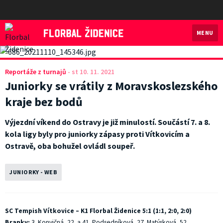
MENU
Florbal Židenice
Reportáže z turnajů
-
st 10. 11. 2021
Juniorky se vrátily z Moravskoslezského
kraje bez bodů
Výjezdní víkend do Ostravy je již minulostí. Součástí 7. a 8.
kola ligy byly pro juniorky zápasy proti Vítkovicím a
Ostravě, oba bohužel ovládl soupeř.
JUNIORKY - WEB
SC Tempish Vítkovice – K1 Florbal Židenice 5:1 (1:1, 2:0, 2:0)
Branky:
3. Konvičná, 22. a 41. Podsedníková, 27. Matýsková, 52.