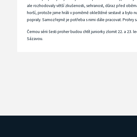
ale rozhodovaly větší zkušenosti, sehranost, důraz před oběm
horší, protože jsme hráli v poměrně okleštěné sestavě a bylo n
popraly. Samozřejmě je potřeba s nimi dále pracovat. Prohry sa
Černou sérii šesti proher budou chtít juniorky zlomit 22. a 23.
Sázavou.