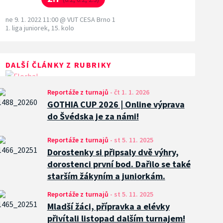
ne 9. 1. 2022 11:00
@
VUT CESA Brno 1
1. liga juniorek, 15. kolo
DALŠÍ ČLÁNKY Z RUBRIKY
Reportáže z turnajů
-
čt 1. 1. 2026
GOTHIA CUP 2026 | Online výprava
do Švédska je za námi!
Reportáže z turnajů
-
st 5. 11. 2025
Dorostenky si připsaly dvě výhry,
dorostenci první bod. Dařilo se také
starším žákyním a juniorkám.
Reportáže z turnajů
-
st 5. 11. 2025
Mladší žáci, přípravka a elévky
přivítali listopad dalším turnajem!