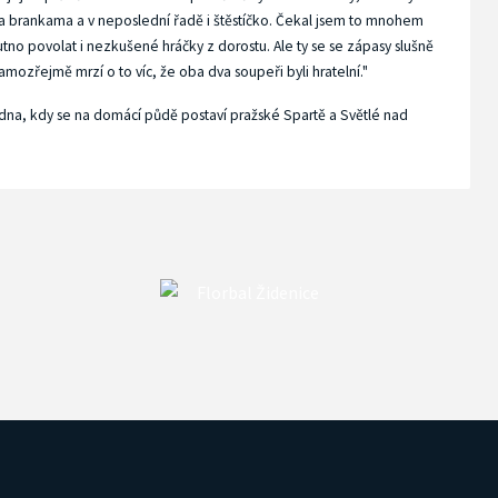
a brankama a v neposlední řadě i štěstíčko. Čekal jsem to mnohem
utno povolat i nezkušené hráčky z dorostu. Ale ty se se zápasy slušně
mozřejmě mrzí o to víc, že oba dva soupeři byli hratelní."
 ledna, kdy se na domácí půdě postaví pražské Spartě a Světlé nad