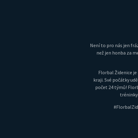
Není to pro nás jen fráz
než jen honba za me
Florbal Židenice 
kraji. Své počátky udě
počet 24 týmů! Florb
tréninky
#FlorbalZi