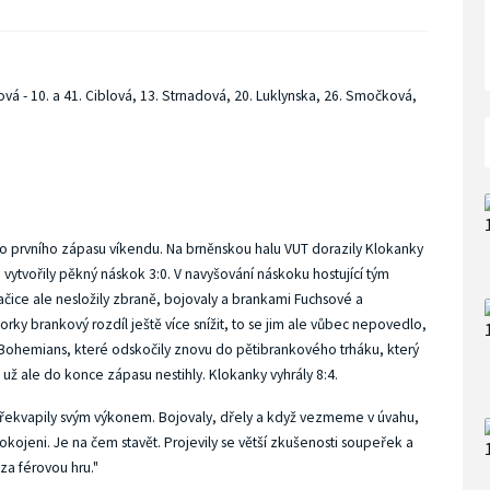
ová - 10. a 41. Ciblová, 13. Strnadová, 20. Luklynska, 26. Smočková,
do prvního zápasu víkendu. Na brněnskou halu VUT dorazily Klokanky
 vytvořily pěkný náskok 3:0. V navyšování náskoku hostující tým
Dračice ale nesložily zbraně, bojovaly a brankami Fuchsové a
niorky brankový rozdíl ještě více snížit, to se jim ale vůbec nepovedlo,
 Bohemians, které odskočily znovu do pětibrankového trháku, který
e už ale do konce zápasu nestihly. Klokanky vyhrály 8:4.
řekvapily svým výkonem. Bojovaly, dřely a když vezmeme v úvahu,
ojeni. Je na čem stavět. Projevily se větší zkušenosti soupeřek a
za férovou hru."