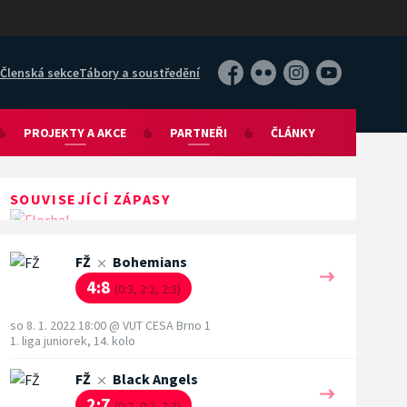
Členská sekce
Tábory a soustředění
Facebook
Flickr
Instagram
YouTube
PROJEKTY A AKCE
PARTNEŘI
ČLÁNKY
SOUVISEJÍCÍ ZÁPASY
FŽ
Bohemians
4:8
(0:3, 2:2, 2:3)
so 8. 1. 2022 18:00
@
VUT CESA Brno 1
1. liga juniorek, 14. kolo
FŽ
Black Angels
2:7
(0:2, 0:2, 2:3)