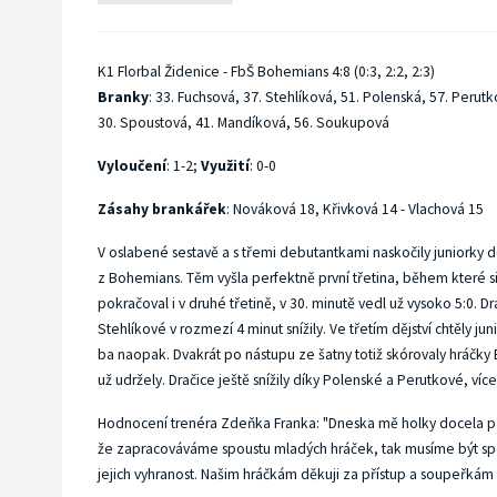
K1 Florbal Židenice - FbŠ Bohemians 4:8 (0:3, 2:2, 2:3)
Branky
: 33. Fuchsová, 37. Stehlíková, 51. Polenská, 57. Perutk
30. Spoustová, 41. Mandíková, 56. Soukupová
Vyloučení
: 1-2;
Využití
: 0-0
Zásahy brankářek
: Nováková 18, Křivková 14 - Vlachová 15
V oslabené sestavě a s třemi debutantkami naskočily juniorky 
z Bohemians. Těm vyšla perfektně první třetina, během které si
pokračoval i v druhé třetině, v 30. minutě vedl už vysoko 5:0. 
Stehlíkové v rozmezí 4 minut snížily. Ve třetím dějství chtěly ju
ba naopak. Dvakrát po nástupu ze šatny totiž skórovaly hráčky
už udržely. Dračice ještě snížily díky Polenské a Perutkové, víc
Hodnocení trenéra Zdeňka Franka: "Dneska mě holky docela p
že zapracováváme spoustu mladých hráček, tak musíme být spok
jejich vyhranost. Našim hráčkám děkuji za přístup a soupeřkám 