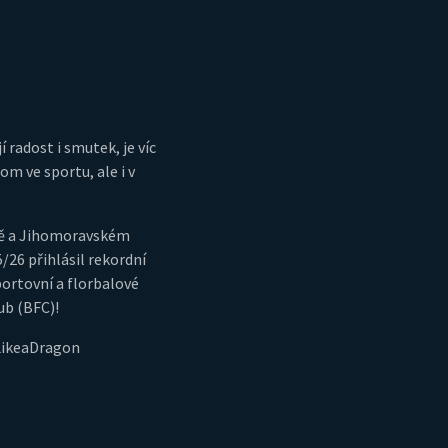
í radost i smutek, je víc
m ve sportu, ale i v
ně a Jihomoravském
5/26 přihlásil rekordní
portovní a florbalové
ub (BFC)!
LikeaDragon