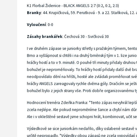
K1 Florbal Židenice - BLACK ANGELS 2:7 (0:2, 0:2, 2:3)
Branky
: 44. Krupičková, 59. Perutková - 9. a 22. Staňková, 12.
Vyloučení
: 0-0
Zásahy brankářek
: Čechová 30 - Svrčková 30
I ve druhém zápase se juniorky střetly s pražským týmem, tent
Brno a vyšlápnout si chtěli i na druhý brněnský tým v 1. lize ju
hráčky hostí a to v 9. minutě. O pouhé tři minuty přidaly druhou t
bohužel je neproměňovaly. To hráčky hostí přidaly další dvě bra
neodpovídalo dění na hřišti, hosté ale zvládali proměňovat své 
hráčky ANGELS zareagovaly rychle dvěma góly. Dračicím se ješt
bohužel bylo z jejich strany vše. Proti dobře organizovanému t
Hodnocení trenéra Zdeňka Franka: "Tento zápas nevyhrál lepší,
zcela nejlépe. Ale pokud neproměníme šance a chybí nám dů
Ale i v okleštěné sestavě jsme schopni hrát, kombinovat, učit se
Výsledkově se sice juniorkám nedařilo, díky oslabené sestavě vša
určitě nepropadly. "Výsledky obou zápasů ne zcela vypovídají 