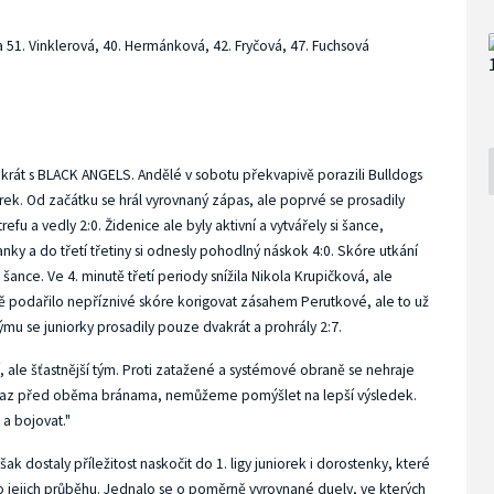
 a 51. Vinklerová, 40. Hermánková, 42. Fryčová, 47. Fuchsová
okrát s BLACK ANGELS. Andělé v sobotu překvapivě porazili Bulldogs
niorek. Od začátku se hrál vyrovnaný zápas, ale poprvé se prosadily
refu a vedly 2:0. Židenice ale byly aktivní a vytvářely si šance,
nky a do třetí třetiny si odnesly pohodlný náskok 4:0. Skóre utkání
šance. Ve 4. minutě třetí periody snížila Nikola Krupičková, ale
ě podařilo nepříznivé skóre korigovat zásahem Perutkové, ale to už
ýmu se juniorky prosadily pouze dvakrát a prohrály 2:7.
 ale šťastnější tým. Proti zatažené a systémové obraně se nehraje
raz před oběma bránama, nemůžeme pomýšlet na lepší výsledek.
 a bojovat."
k dostaly příležitost naskočit do 1. ligy juniorek i dorostenky, které
o jejich průběhu. Jednalo se o poměrně vyrovnané duely, ve kterých