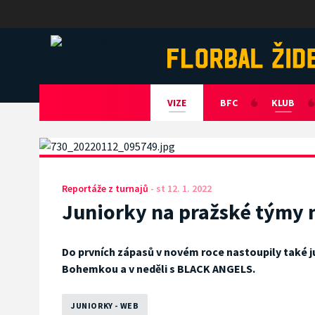
Florbal Židenice
VIZE
BFC
KLUB
Reportáže z turnajů
-
st 12. 1. 2022
Juniorky na pražské týmy n
Do prvních zápasů v novém roce nastoupily také ju
Bohemkou a v neděli s BLACK ANGELS.
JUNIORKY - WEB