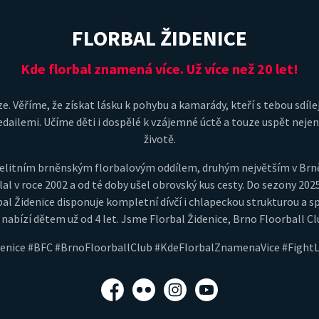
FLORBAL ŽIDENICE
Kde florbal znamená více. Už více než 20 let!
e. Věříme, že získat lásku k pohybu a kamarády, kteří s tebou sdílej
dailemi. Učíme děti i dospělé k vzájemné úctě a touze uspět nejeno
životě.
je elitním brněnským florbalovým oddílem, druhým největším v Br
lal v roce 2002 a od té doby ušel obrovský kus cesty. Do sezony 202
al Židenice disponuje kompletní dívčí i chlapeckou strukturou a s
 nabízí dětem už od 4 let. Jsme Florbal Židenice, Brno Floorball Cl
denice #BFC #BrnoFloorballClub #KdeFlorbalZnamenaVice #Fight
Facebook
Flickr
Instagram
YouTube