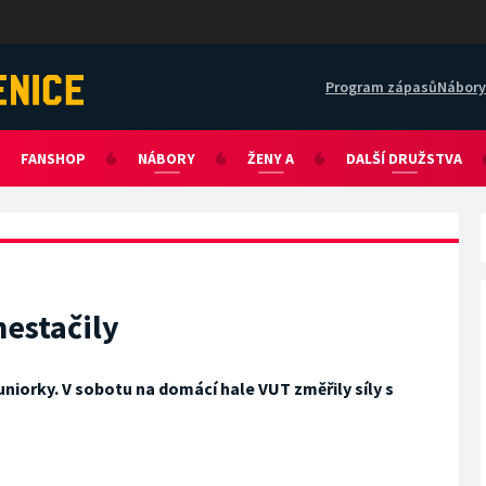
Program zápasů
Nábory
FANSHOP
NÁBORY
ŽENY A
DALŠÍ DRUŽSTVA
estačily
niorky. V sobotu na domácí hale VUT změřily síly s