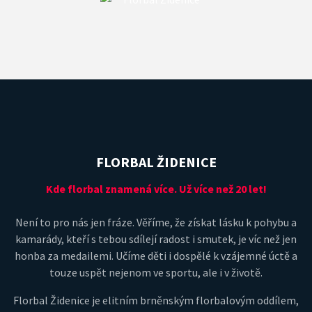
FLORBAL ŽIDENICE
Kde florbal znamená více. Už více než 20 let!
Není to pro nás jen fráze. Věříme, že získat lásku k pohybu a
kamarády, kteří s tebou sdílejí radost i smutek, je víc než jen
honba za medailemi. Učíme děti i dospělé k vzájemné úctě a
touze uspět nejenom ve sportu, ale i v životě.
Florbal Židenice je elitním brněnským florbalovým oddílem,