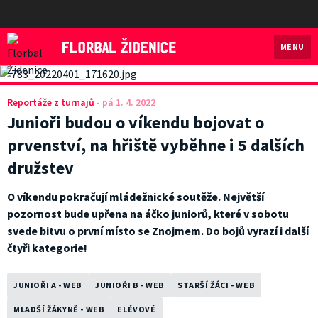
MENU
Florbal Židenice
Reportáže z turnajů
-
pá 1. 4. 2022
Junioři budou o víkendu bojovat o
prvenství, na hřiště vyběhne i 5 dalších
družstev
O víkendu pokračují mládežnické soutěže. Největší
pozornost bude upřena na áčko juniorů, které v sobotu
svede bitvu o první místo se Znojmem. Do bojů vyrazí i další
čtyři kategorie!
JUNIOŘI A - WEB
JUNIOŘI B - WEB
STARŠÍ ŽÁCI - WEB
MLADŠÍ ŽÁKYNĚ - WEB
ELÉVOVÉ