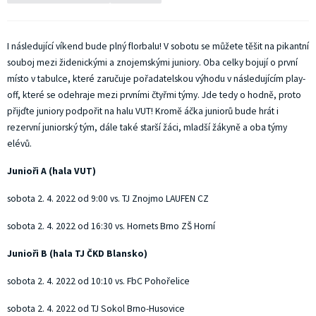
I následující víkend bude plný florbalu! V sobotu se můžete těšit na pikantní
souboj mezi židenickými a znojemskými juniory. Oba celky bojují o první
místo v tabulce, které zaručuje pořadatelskou výhodu v následujícím play-
off, které se odehraje mezi prvními čtyřmi týmy. Jde tedy o hodně, proto
přijďte juniory podpořit na halu VUT! Kromě áčka juniorů bude hrát i
rezervní juniorský tým, dále také starší žáci, mladší žákyně a oba týmy
elévů.
Junioři A (hala VUT)
sobota 2. 4. 2022 od 9:00 vs. TJ Znojmo LAUFEN CZ
sobota 2. 4. 2022 od 16:30 vs. Hornets Brno ZŠ Horní
Junioři B (hala TJ ČKD Blansko)
sobota 2. 4. 2022 od 10:10 vs. FbC Pohořelice
sobota 2. 4. 2022 od TJ Sokol Brno-Husovice