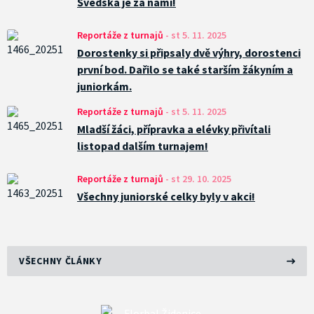
Švédska je za námi!
Reportáže z turnajů
-
st 5. 11. 2025
Dorostenky si připsaly dvě výhry, dorostenci
první bod. Dařilo se také starším žákyním a
juniorkám.
Reportáže z turnajů
-
st 5. 11. 2025
Mladší žáci, přípravka a elévky přivítali
listopad dalším turnajem!
Reportáže z turnajů
-
st 29. 10. 2025
Všechny juniorské celky byly v akci!
VŠECHNY ČLÁNKY