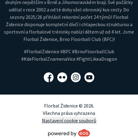
druhým největším v Brně a Jihomoravském kraji. Své počátky
udělal v roce 2002 a od té doby ušel obrovský kus cesty. Do
sezony 2025/26 přihlásil rekordní počet 24 týmů! Florbal
Židenice disponuje kompletní dívčí i chlapeckou strukturou a
sportovní a florbalové tréninky nabízí dětem už od 4 let. Jsme
Florbal Židenice, Brno Floorball Club (BFC)!
#FlorbalZidenice #BFC #BrnoFloorballClub
#KdeFlorbalZnamenaVice #FightLikeaDragon
Facebook
Flickr
Instagram
YouTube
Florbal Židenice © 2026.
Všechna práva vyhrazena
Nastavení cookie souborů