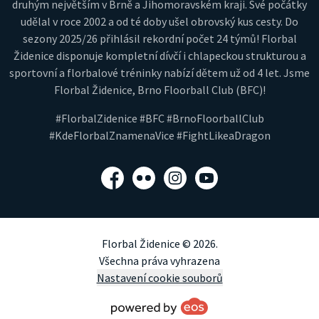
druhým největším v Brně a Jihomoravském kraji. Své počátky
udělal v roce 2002 a od té doby ušel obrovský kus cesty. Do
sezony 2025/26 přihlásil rekordní počet 24 týmů! Florbal
Židenice disponuje kompletní dívčí i chlapeckou strukturou a
sportovní a florbalové tréninky nabízí dětem už od 4 let. Jsme
Florbal Židenice, Brno Floorball Club (BFC)!
#FlorbalZidenice #BFC #BrnoFloorballClub
#KdeFlorbalZnamenaVice #FightLikeaDragon
Facebook
Flickr
Instagram
YouTube
Florbal Židenice © 2026.
Všechna práva vyhrazena
Nastavení cookie souborů