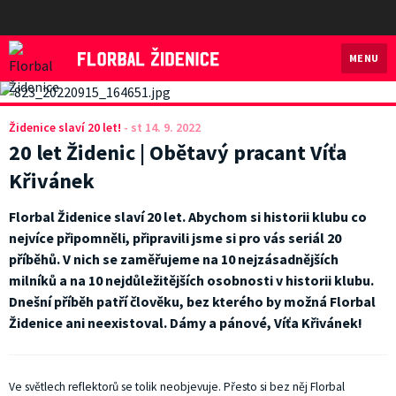
MENU
Florbal Židenice
Židenice slaví 20 let!
-
st 14. 9. 2022
20 let Židenic | Obětavý pracant Víťa
Křivánek
Florbal Židenice slaví 20 let. Abychom si historii klubu co
nejvíce připomněli, připravili jsme si pro vás seriál 20
příběhů. V nich se zaměřujeme na 10 nejzásadnějších
milníků a na 10 nejdůležitějších osobnosti v historii klubu.
Dnešní příběh patří člověku, bez kterého by možná Florbal
Židenice ani neexistoval. Dámy a pánové, Víťa Křivánek!
Ve světlech reflektorů se tolik neobjevuje. Přesto si bez něj Florbal