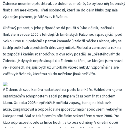
Židenice neumíme představit. Je dokonce možné, že by bez něj židenický
florbal ani neexistoval. Třetí osobností, která se do dějin klubu zapsala
výrazným písmem, je Vítězslav Křivánek!
Obětavý pracant, v jeho případě se dá použít slůvko dělník, začínal s
florbalem v roce 2000 v tehdejších brněnských Falconech spadajících pod
Sokol Brno III. Společně s partou kamarádů založil béčko Falcons, aby se
častěji potkávali a proháněli děrovaný míček. Florbal si zamiloval a rok na
to započal i kariéru rozhodčího. O dva roky později se „přestěhoval“ do
Židenic. „Kdybych nepřestoupil do Židenic za těmi, se kterými jsem hrával
ve Falconech, nejspíš bych už u florbalu vůbec nebyl,“ vzpomíná na své
začátky Křivánek, kterému nikdo neřekne jinak než Víťo.
V Židenicích svou kariéru nastartoval na postu brankáře. Vzhledem k jeho
organizačním schopnostem začal postupem času pomáhat s chodem
klubu. Od roku 2005 nepřetržitě pořádá zápasy, turnaje a klubové
akce, zorganizoval a odpořádal nespočet turnajů napříč všemi věkovými
kategoriemi. Stal se také prvním oficiálním sekretářem v roce 2006. Pro
klub odpracoval doslova tisíce hodin, a to bez odměny. V dnešní době