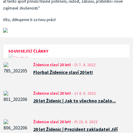
ať tento sport přináší hlavně potěšení, radost, zábavu, přátelství i nové
zajímavé zkušenosti."
Víťo, děkujeme ti za tvou práci!
SOUVISEJÍCÍ ČLÁNKY
Židenice slaví 20 let!
-
čt 7. 4. 2022
Florbal Židenice slaví 20 let!
Židenice slaví 20 let!
-
st 8. 6. 2022
20 let Židenic | Jak to všechno začalo...
Židenice slaví 20 let!
-
čt 23. 6. 2022
20 let Židenic | Prezident zakladatel Jiří