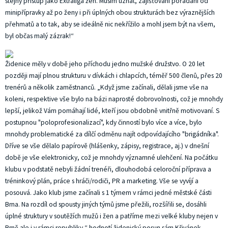
stejný přístup jako Extraliga žen. Musím uznat, zajišťování pořádání od
minipřípravky až po ženy i při úplných obou strukturách bez výraznějších
přehmatů a to tak, aby se ideálně nic nekřížilo a mohl jsem být na všem,
byl občas malý zázrak!“
Židenice měly v době jeho příchodu jedno mužské družstvo. O 20 let
později mají plnou strukturu v dívkách i chlapcích, téměř 500 členů, přes 20
trenérů a několik zaměstnanců. „Když jsme začínali, dělali jsme vše na
koleni, respektive vše bylo na bázi naprosté dobrovolnosti, což je mnohdy
lepší, jelikož Vám pomáhají lidé, kteří jsou obdobně vnitřně motivovaní. S
postupnou "poloprofesionalizací", kdy činností bylo více a více, bylo
mnohdy problematické za dílčí odměnu najít odpovídajícího "brigádníka".
Dříve se vše dělalo papírově (hlášenky, zápisy, registrace, aj.) v dnešní
době je vše elektronicky, což je mnohdy významné ulehčení. Na počátku
klubu v podstatě nebyli žádní trenéři, dlouhodobá celoroční příprava a
tréninkový plán, práce s hráči/rodiči, PR a marketing. Vše se vyvíjí a
posouvá. Jako klub jsme začínali s 1 týmem v rámci jedné městské části
Brna. Na rozdíl od spousty jiných týmů jsme přežili, rozšířili se, dosáhli
úplné struktury v soutěžích mužů i žen a patříme mezi velké kluby nejen v
Brně ale i v rámci republiky,“ hodnotí židenický posun sám Křivánek.