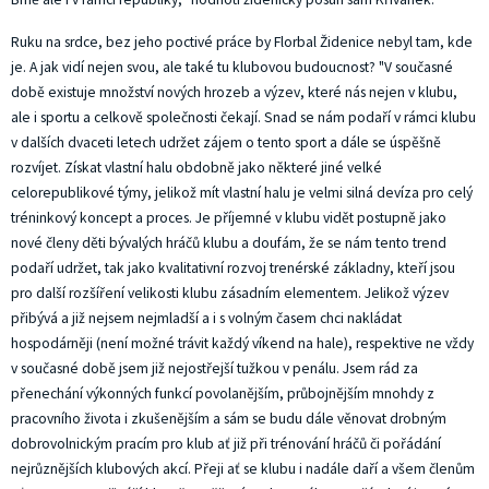
Ruku na srdce, bez jeho poctivé práce by Florbal Židenice nebyl tam, kde
je. A jak vidí nejen svou, ale také tu klubovou budoucnost? "V současné
době existuje množství nových hrozeb a výzev, které nás nejen v klubu,
ale i sportu a celkově společnosti čekají. Snad se nám podaří v rámci klubu
v dalších dvaceti letech udržet zájem o tento sport a dále se úspěšně
rozvíjet. Získat vlastní halu obdobně jako některé jiné velké
celorepublikové týmy, jelikož mít vlastní halu je velmi silná devíza pro celý
tréninkový koncept a proces. Je příjemné v klubu vidět postupně jako
nové členy děti bývalých hráčů klubu a doufám, že se nám tento trend
podaří udržet, tak jako kvalitativní rozvoj trenérské základny, kteří jsou
pro další rozšíření velikosti klubu zásadním elementem. Jelikož výzev
přibývá a již nejsem nejmladší a i s volným časem chci nakládat
hospodárněji (není možné trávit každý víkend na hale), respektive ne vždy
v současné době jsem již nejostřejší tužkou v penálu. Jsem rád za
přenechání výkonných funkcí povolanějším, průbojnějším mnohdy z
pracovního života i zkušenějším a sám se budu dále věnovat drobným
dobrovolnickým pracím pro klub ať již při trénování hráčů či pořádání
nejrůznějších klubových akcí. Přeji ať se klubu i nadále daří a všem členům