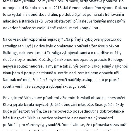
téměř nemyslitelné, co myslíte? Pokud může, vždy obětavě pomůže. Po
odpojení od Sokola se v roce 2015 stal členem výkonného výboru. Rok na
to se vydal i na trenérskou dráhu, po dobu čtyř let pomáhal s trénováním
mladších a starších žáků. Svou obětavostí, pílí a neuvěřitelným množstvím
odvedené práce se zaslouženě zařadil mezi ikony klubu.
Na co však sám vzpomíná nejraději? „Na přímý a vybojovaný postup do
Extraligy žen. Byť již dříve bylo domluveno sloučení s ženskou složkou
Bulldogs, nakonec jsme si Extraligu vybojovali sami a o rok dříve než by
sloučení bylo možné. Což stejně nakonec nedopadlo, protože Bulldogs
nejvyšší soutěž neudrželi a my jsme tak šli výš přímo. Jako jediný vlajkonoš
týmu jsem si postup na tribuně v Bystřici nad Pernštejnem opravdu užil!
Naopak mě mrzí, že nám ženy k výročí nadělily sestup, ale to je prostě
sport a věřím, že zabojují a vybojují Extraligu zpět.“
Pozic, které Víťa za své působení v Židenicích zvládl obsadit, je nespočet.
Která jej ale bavila nejvíce? „Určitě trénování mládeže. Snad ještě někdy
bude příležitost! Věřím, že se mi povedlo pozvednout na dobrovolnické
bázi fungování klubu z pozice sekretáře a nastavit stejný standard
pořádání pro všechny typy soutěží. Domnívám se, že i přípravka si zaslouží