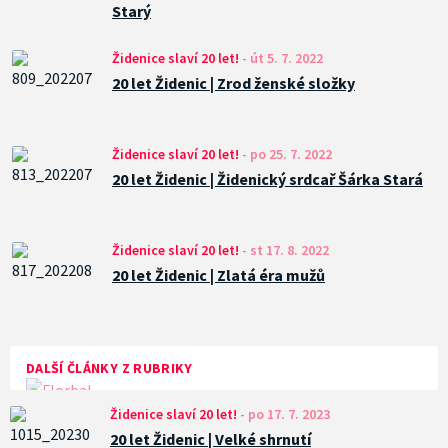
Starý
Židenice slaví 20 let!
-
út 5. 7. 2022
20 let Židenic | Zrod ženské složky
Židenice slaví 20 let!
-
po 25. 7. 2022
20 let Židenic | Židenický srdcař Šárka Stará
Židenice slaví 20 let!
-
st 17. 8. 2022
20 let Židenic | Zlatá éra mužů
DALŠÍ ČLÁNKY Z RUBRIKY
Židenice slaví 20 let!
-
po 17. 7. 2023
20 let Židenic | Velké shrnutí