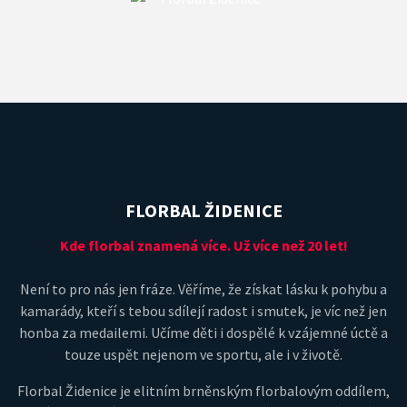
FLORBAL ŽIDENICE
Kde florbal znamená více. Už více než 20 let!
Není to pro nás jen fráze. Věříme, že získat lásku k pohybu a
kamarády, kteří s tebou sdílejí radost i smutek, je víc než jen
honba za medailemi. Učíme děti i dospělé k vzájemné úctě a
touze uspět nejenom ve sportu, ale i v životě.
Florbal Židenice je elitním brněnským florbalovým oddílem,