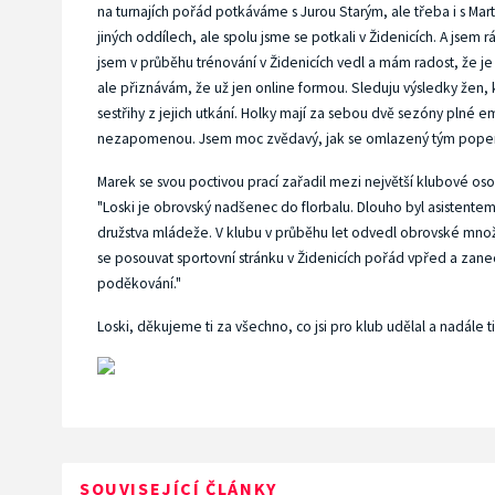
na turnajích pořád potkáváme s Jurou Starým, ale třeba i s M
jiných oddílech, ale spolu jsme se potkali v Židenicích. A jsem r
jsem v průběhu trénování v Židenicích vedl a mám radost, že je f
ale přiznávám, že už jen online formou. Sleduju výsledky žen,
sestřihy z jejich utkání. Holky mají za sebou dvě sezóny plné e
nezapomenou. Jsem moc zvědavý, jak se omlazený tým popere 
Marek se svou poctivou prací zařadil mezi největší klubové osob
"Loski je obrovský nadšenec do florbalu. Dlouho byl asistentem
družstva mládeže. V klubu v průběhu let odvedl obrovské množs
se posouvat sportovní stránku v Židenicích pořád vpřed a zan
poděkování."
Loski, děkujeme ti za všechno, co jsi pro klub udělal a nadále t
SOUVISEJÍCÍ ČLÁNKY