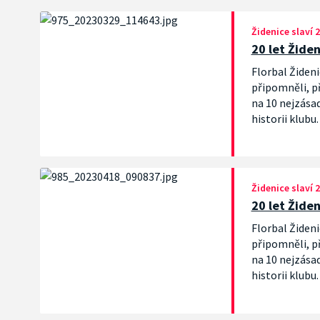
Židenice slaví 2
20 let Žide
Florbal Žideni
připomněli, př
na 10 nejzásad
historii klub
neveselé sezó
Židenice slaví 2
20 let Žide
Florbal Žideni
připomněli, př
na 10 nejzásad
historii klubu