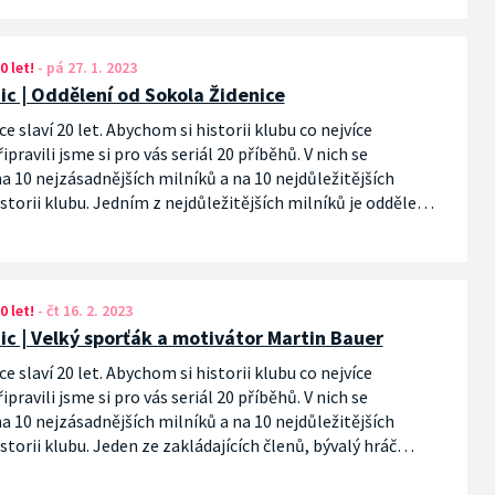
0 let!
-
pá 27. 1. 2023
nic | Oddělení od Sokola Židenice
ce slaví 20 let. Abychom si historii klubu co nejvíce
pravili jsme si pro vás seriál 20 příběhů. V nich se
 10 nejzásadnějších milníků a na 10 nejdůležitějších
storii klubu. Jedním z nejdůležitějších milníků je oddělení
 Sokola v roce 2015.
0 let!
-
čt 16. 2. 2023
nic | Velký sporťák a motivátor Martin Bauer
ce slaví 20 let. Abychom si historii klubu co nejvíce
pravili jsme si pro vás seriál 20 příběhů. V nich se
 10 nejzásadnějších milníků a na 10 nejdůležitějších
storii klubu. Jeden ze zakládajících členů, bývalý hráč
 a trenér mládeže. To je jedna z dalších osobností
orbalu – Martin Bauer.