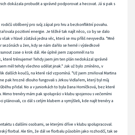
nich dokázala probudit a správně podporovat a hecovat. Já si pak s
rodičů oblíbený pro svůj zápal pro hru a bezkonfliktní povahu.
zařovala pozitivní energie. Je těžké tak najít něco, co by se dalo
ak v hlavě zůstává jedna věc, která se mu příliš nevyvedla. "Mně
ár sezónách u žen, kdy se nám dařilo se herně i výsledkově
posunout zase o krok dál. Ale úplně jsem zapomněl na to
lek, které trénujeme! Tehdy jsem jim ten plán nedokázal správně
jsem měl tehdy všechno udělat jinak." Jak už bylo zmíněno, v
lik dalších koučů, na které rád vzpomíná. "Už jsem zmiňoval Martina
jsme pak hrozně dlouho fungovali s Jirkou Vidlařem, který byl můj
růběhu přidal. No a v juniorkách to byla Dana Horníčková, bez které
la. Mimo trenéry mám pak spolupráci v klubu spojenou s večerními
i plánovali, co dál s celým klubem a vymýšleli, kde najít trenéry a
kontaktu s dalšími osobami, se kterými dříve v klubu spolupracoval.
ký florbal. Ale tím, že dál ve florbalu působím jako rozhodčí, tak se