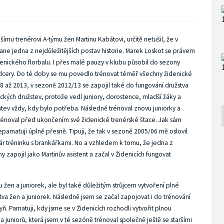
mu trenérovi A-týmu žen Martinu Kabátovi, určitě netušil, že v
tane jedna z nejdůležitějších postav historie. Marek Loskot se právem
denického florbalu. I přes malé pauzy v klubu působil do sezony
í dcery. Do té doby se mu povedlo trénovat téměř všechny židenické
8 až 2013, v sezoně 2012/13 se zapojil také do fungování družstva
peckých družstev, protože vedl juniory, dorostence, mladší žáky a
stev vždy, kdy bylo potřeba. Následně trénoval znovu juniorky a
 trénoval před ukončením své židenické trenérské štace. Jak sám
epamatuji úplně přesně. Tipuji, že tak v sezoně 2005/06 mě oslovil
pár tréninku s brankářkami. No a vzhledem k tomu, že jedna z
 zapojil jako Martinův asistent a začal v Židenicích fungovat
u žen a juniorek, ale byl také důležitým strůjcem vytvoření plné
tva žen a juniorek. Následně jsem se začal zapojovat i do trénování
ň. Pamatuji, kdy jsme se v Židenicích rozhodli vytvořit plnou
a juniorů, která jsem v té sezóně trénoval společně ještě se staršími