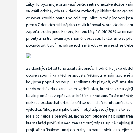
žáky. To bylo moje první větší přičichnutí i k mužské složce v 
se vrátil v době, kdy se Židenice rozhodly přihlásit do nově vzn
cestovat s touhle partou po celé republice. A své působení jsem
jsem v Židenicích stihl nějakou chvíli trénovat skoro všechna dr
započal trochu jinou kariéru, kariéru táty. "V létě 2020 se mi
priority a na trénování bych neměl dost času. Takže jsme se p
pokračovat. Uvidíme, jak se rodinný život vyvine a jestli se tře
Za dlouhých 14 let toho zažil v Židenicích hodně. Na jaké období
dobré vzpomínky a těch je spousta. Většinou je mám spojené s l
kdy jsme poprvé postoupili s holkama do play-off, což jsme sla
tehdy odcházela Oxana, velmi věřící holka, která se zcela vyhýb
bavilo pomáhat zlepšovat se hráčům a hráčkám. Takže mě vždycky
makat a poslouchat ostatní a učit se od nich. V tomto směru tak
výsledku. Nikdy jsem jako trenér nebyl zápasový typ, na to jsem
jde a co nejde a přemýšlel, jak na tom budeme na příštím trén
který s hráči prožíval a vedl ten samotný zápas. Úplně nejsiln
projít až na finálový turnaj do Prahy. Ta parta holek, a to jeji