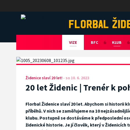
Florbal Židenice
VIZE
BFC
KLUB
Židenice slaví 20 let!
-
so 10. 6. 2023
20 let Židenic | Trenér k p
Florbal Židenice slaví 20 let. Abychom si historii kl
příběhů. V nich se zaměřujeme na 10 nejzásadnějších
klubu. Postupně se dostáváme k předposlední os
židenické historie. Je jí člověk, který v Židenicíc