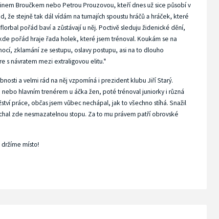
artinem Broučkem nebo Petrou Prouzovou, kteří dnes už sice působí v
ád, že stejně tak dál vídám na turnajích spoustu hráčů a hráček, které
lorbal pořád baví a zůstávají u něj. Poctivě sleduju židenické dění,
 kde pořád hraje řada holek, které jsem trénoval. Koukám se na
mocí, zklamání ze sestupu, oslavy postupu, asi na to dlouho
s návratem mezi extraligovou elitu."
nosti a velmi rád na něj vzpomíná i prezident klubu Jiří Starý.
 nebo hlavním trenérem u áčka žen, poté trénoval juniorky i různá
tví práce, občas jsem vůbec nechápal, jak to všechno stíhá. Snažil
echal zde nesmazatelnou stopu. Za to mu právem patří obrovské
i držíme místo!