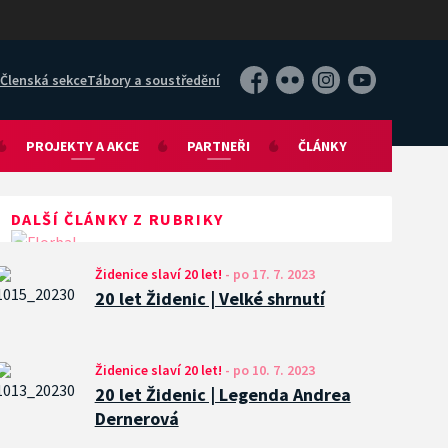
Členská sekce
Tábory a soustředění
Facebook
Flickr
Instagram
YouTube
PROJEKTY A AKCE
PARTNEŘI
ČLÁNKY
DALŠÍ ČLÁNKY Z RUBRIKY
Židenice slaví 20 let!
-
po 17. 7. 2023
20 let Židenic | Velké shrnutí
Židenice slaví 20 let!
-
po 10. 7. 2023
20 let Židenic | Legenda Andrea
Dernerová