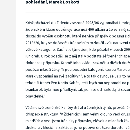
pohledání, Marek Loskot!
Když přicházel do Židenic v sezoně 2005/06 vypomáhat tehdejší
židenickém klubu odtrénuje více než 400 utkání a že se z něj s
dostal do výběru osobností, které nejvíce přispěly k posunu ži
2019/20, kdy se dočasně s trénováním rozloučil kvůli narozen
věkové kategorie. Začínal u týmu žen, kde působil v letech 200
juniorek. O rok později se z něj stal v podstatě šéftrenér chla
dokonce i přípravku. Kromě toho zvládl zaskočit u dívčích druž
posléze mladší žáky. Ti jsou poslední kategorií, kterou Marek
Marek vzpomíná na své začátky? "Je to tak dávno, že už si to n
tehdejší trenér žen Martin Kabát, jestli bych mu nepomohl na 
brankářek byla mou přítelkyní, tak jsem se od následující sezony
pravidelně."
Většinu své trenérské kariéry strávil u ženských týmů, převážně 
chlapecké struktury. "V Židenicích jsem velmi dlouho vedl družs
mladších a vedl jsem tréninky přípravky, elévek a mladších žáky
strukturu v klucích a zakládali jsme poprvé družstva dorostenců 