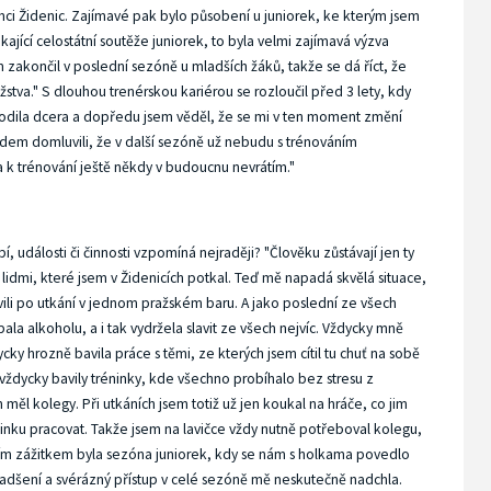
rámci Židenic. Zajímavé pak bylo působení u juniorek, ke kterým jsem
ikající celostátní soutěže juniorek, to byla velmi zajímavá výzva
 zakončil v poslední sezóně u mladších žáků, takže se dá říct, že
užstva." S dlouhou trenérskou kariérou se rozloučil před 3 lety, kdy
 narodila dcera a dopředu jsem věděl, že se mi v ten moment změní
ředem domluvili, že v další sezóně už nebudu s trénováním
ba k trénování ještě někdy v budoucnu nevrátím."
, události či činnosti vzpomíná nejraději? "Člověku zůstávají jen ty
idmi, které jsem v Židenicích potkal. Teď mě napadá skvělá situace,
vili po utkání v jednom pražském baru. A jako poslední ze všech
ala alkoholu, a i tak vydržela slavit ze všech nejvíc. Vždycky mně
 hrozně bavila práce s těmi, ze kterých jsem cítil tu chuť na sobě
 vždycky bavily tréninky, kde všechno probíhalo bez stresu z
 měl kolegy. Při utkáních jsem totiž už jen koukal na hráče, co jim
inku pracovat. Takže jsem na lavičce vždy nutně potřeboval kolegu,
ějším zážitkem byla sezóna juniorek, kdy se nám s holkama povedlo
ch nadšení a svérázný přístup v celé sezóně mě neskutečně nadchla.