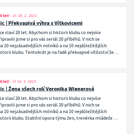
0 let!
-
út 28. 2. 2023
ic | Překvapivá výhra s Vítkovicemi
ce slaví 20 let. Abychom si historii klubu co nejvíce
pravili jsme si pro vás seriál 20 příběhů. V nich se
 10 nejzásadnějších milníků a na 10 nejdůležitějších
storii klubu. Tentokrát je na řadě překvapivé vítězství žen v
lání proti rozjetým Vítkovicím z roku 2016!
0 let!
-
čt 16. 3. 2023
nic | Žena všech rolí Veronika Wienerová
ce slaví 20 let. Abychom si historii klubu co nejvíce
pravili jsme si pro vás seriál 20 příběhů. V nich se
 10 nejzásadnějších milníků a na 10 nejdůležitějších
storii klubu. Stabilní opora týmu žen, trenérka mládeže a
je důležitá osobnost židenické historie, kterou vám dnes
Veronika Wienerová!