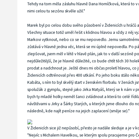
Tehdy na tom měla zásluhu hlavně Dana Horníčková, která to v 
nimi celou tu sezónu skvěle užil."
Marek byl po celou dobu svého působení v Židenicích u hráčů a 
Všechny situace totiž uměl řešit s klidnou hlavou a vždy z něj vy
Markovi vytknout, nebo co se mu nepovedlo. Jemu samotnému vš
zůstává v hlavně jedna věc, která se mi úplně nepovedla. Po p
zlepšovat, jsem měl v létě v hlavě plán, jak to v další sezóně 
nejdůležitější, že je hlavně důležité, co bude chtít těch 30 ho
prodat a nadchnout je. Ještě dnes mi občas proletí hlavou, co 
Židenicích odtrénoval přes 400 utkání. Po jeho boku stálo něko
Kabáta, s ním to byl skvělý start v ženském florbalu. V ženách 
spolužák z gymplu, stejně jako Jirka Matyáš, který se k nám v p
bych ty mladé holky neměl šanci zvládnout a která to celé řídi
návštěvami u Jirky a Šárky Starých, u kterých jsme dlouho do noc
následně, kde najít peníze na jejich zaplacení (směje se)."
V Židenicích sice již nepůsobí, přesto je nadále sleduje a je v 
"Nejvíc s Michalem Havelkou, se kterým spolu pracujeme pro Čes