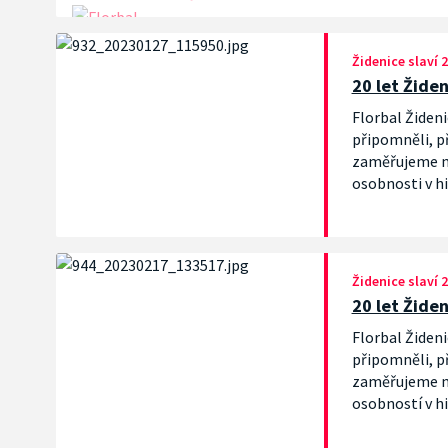
Židenice slaví 2
20 let Žide
Florbal Žideni
připomněli, při
zaměřujeme na
osobnosti v hi
od židenického
Židenice slaví 2
20 let Žide
Florbal Žideni
připomněli, při
zaměřujeme na
osobností v hi
mužského týmu
židenického fl