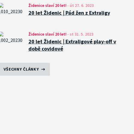
Židenice slaví 20 let!
-
út 27. 6. 2023
20 let Židenic | Pád žen z Extraligy
Židenice slaví 20 let!
-
st 31. 5. 2023
20 let Židenic | Extraligové play-off v
době covidové
VŠECHNY ČLÁNKY