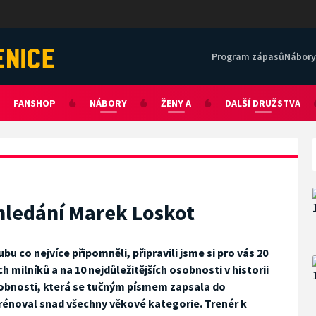
Program zápasů
Nábory
FANSHOP
NÁBORY
ŽENY A
DALŠÍ DRUŽSTVA
ohledání Marek Loskot
ubu co nejvíce připomněli, připravili jsme si pro vás 20
 milníků a na 10 nejdůležitějších osobnosti v historii
obnosti, která se tučným písmem zapsala do
h trénoval snad všechny věkové kategorie. Trenér k