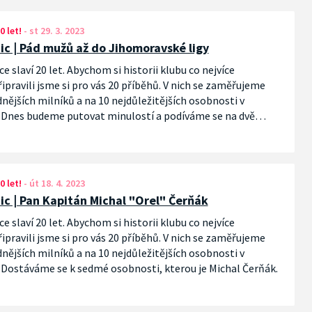
0 let!
-
st 29. 3. 2023
nic | Pád mužů až do Jihomoravské ligy
ce slaví 20 let. Abychom si historii klubu co nejvíce
ipravili jsme si pro vás 20 příběhů. V nich se zaměřujeme
nějších milníků a na 10 nejdůležitějších osobnosti v
u. Dnes budeme putovat minulostí a podíváme se na dvě
ny a celkový úpadek družstva mužů.
0 let!
-
út 18. 4. 2023
nic | Pan Kapitán Michal "Orel" Čerňák
ce slaví 20 let. Abychom si historii klubu co nejvíce
ipravili jsme si pro vás 20 příběhů. V nich se zaměřujeme
nějších milníků a na 10 nejdůležitějších osobnosti v
. Dostáváme se k sedmé osobnosti, kterou je Michal Čerňák.