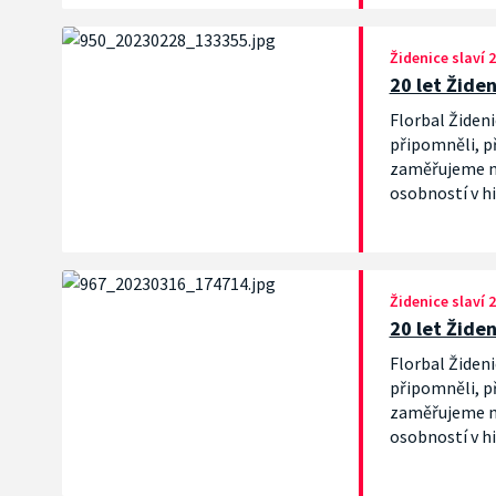
Židenice slaví 2
20 let Židen
Florbal Žideni
připomněli, při
zaměřujeme na
osobností v hi
extraligovém k
Židenice slaví 2
20 let Žide
Florbal Žideni
připomněli, při
zaměřujeme na
osobností v hi
také sudí. To 
přiblížíme – 