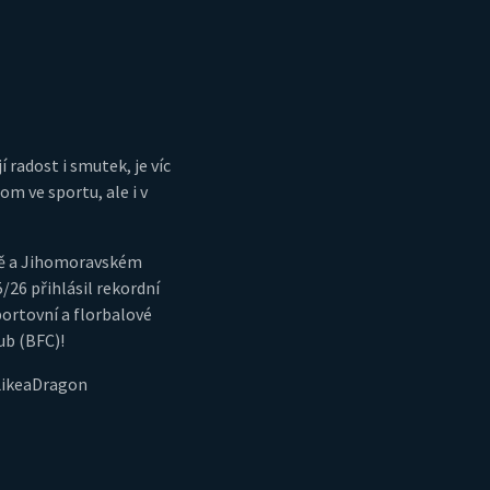
í radost i smutek, je víc
m ve sportu, ale i v
ně a Jihomoravském
5/26 přihlásil rekordní
portovní a florbalové
ub (BFC)!
LikeaDragon