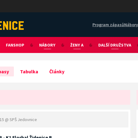
Program zápasů
Nábory
FANSHOP
NÁBORY
ŽENY A
DALŠÍ DRUŽSTVA
pasy
Tabulka
Články
:15
@ SPŠ Jedovnice
 - K1 Florbal Židenice B