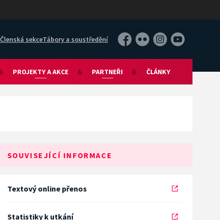
Členská sekce
Tábory a soustředění
Facebook
Flickr
Instagram
YouTube
PROJEKTY A AKCE
PARTNEŘI
ČLÁNKY
SOUVISEJÍCÍ INFORMACE
Textový online přenos
Statistiky k utkání