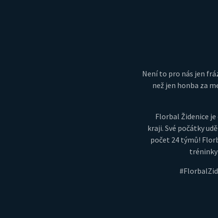
Není to pro nás jen fráz
než jen honba za me
Florbal Židenice 
kraji. Své počátky udě
počet 24 týmů! Florb
tréninky
#FlorbalZi