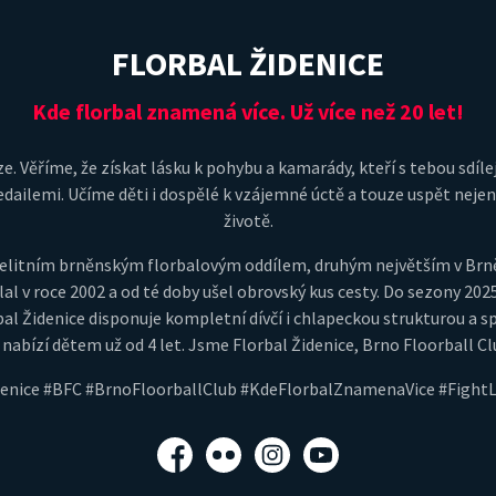
FLORBAL ŽIDENICE
Kde florbal znamená více. Už více než 20 let!
e. Věříme, že získat lásku k pohybu a kamarády, kteří s tebou sdílej
dailemi. Učíme děti i dospělé k vzájemné úctě a touze uspět nejeno
životě.
je elitním brněnským florbalovým oddílem, druhým největším v Br
lal v roce 2002 a od té doby ušel obrovský kus cesty. Do sezony 202
al Židenice disponuje kompletní dívčí i chlapeckou strukturou a s
 nabízí dětem už od 4 let. Jsme Florbal Židenice, Brno Floorball Cl
denice #BFC #BrnoFloorballClub #KdeFlorbalZnamenaVice #Fight
Facebook
Flickr
Instagram
YouTube