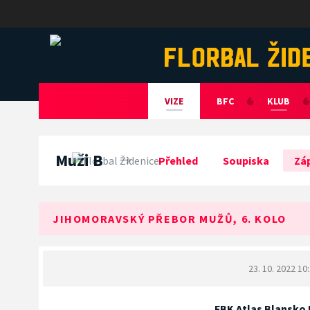
Florbal Židenice
VIZE
BFC
KLUB
Muži B
Přehled
Soupiska
Zá
JIHOMORAVSKÝ PŘEBOR MUŽŮ, 6. KOLO
23. 10. 2022 10
FBK Atlas Blansko B