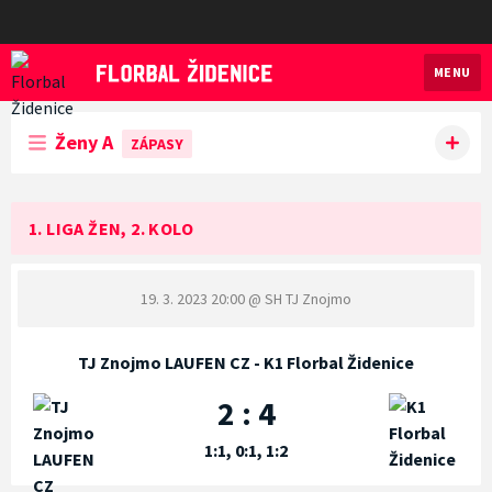
MENU
Florbal Židenice
Ženy A
ZÁPASY
1. LIGA ŽEN, 2. KOLO
19. 3. 2023 20:00
@ SH TJ Znojmo
TJ Znojmo LAUFEN CZ - K1 Florbal Židenice
2 : 4
1:1, 0:1, 1:2