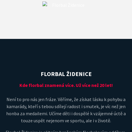
FLORBAL ŽIDENICE
Kde florbal znamená více. Už více než 20 let!
Není to pro nás jen fráze. Věříme, že získat lásku k pohybu a
kamarády, kteří s tebou sdílejí radost i smutek, je víc než jen
honba za medailemi. Učíme děti i dospělé k vzájemné úctě a
touze uspět nejenom ve sportu, ale i v životě.