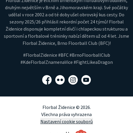
Florbal Židenice je elitním brněnským florbalovým oddílem,
druhým největším v Brně a Jihomoravském kraji. Své počátky
udělal v roce 2002 a od té doby ušel obrovský kus cesty. Do
sezony 2025/26 přihlásil rekordní počet 24 týmů! Florbal
Židenice disponuje kompletní dívčí i chlapeckou strukturou a
sportovní a florbalové tréninky nabízí dětem už od 4 let. Jsme
Florbal Židenice, Brno Floorball Club (BFC)!
#FlorbalZidenice #BFC #BrnoFloorballClub
#KdeFlorbalZnamenaVice #FightLikeaDragon
Facebook
Flickr
Instagram
YouTube
Florbal Židenice © 2026.
Všechna práva vyhrazena
Nastavení cookie souborů