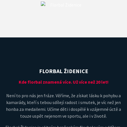
FLORBAL ŽIDENICE
Kde florbal znamená více. Už více než 20 let!
Není to pro nás jen fráze. Věříme, že získat lásku k pohybu a
kamarády, kteří s tebou sdílejí radost i smutek, je víc než jen
honba za medailemi. Učíme děti i dospělé k vzájemné úctě a
touze uspět nejenom ve sportu, ale i v životě.