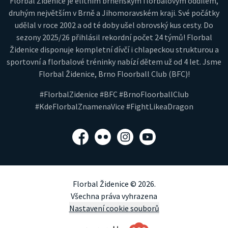
Florbal Židenice je elitním brněnským florbalovým oddílem,
druhým největším v Brně a Jihomoravském kraji. Své počátky
udělal v roce 2002 a od té doby ušel obrovský kus cesty. Do
sezony 2025/26 přihlásil rekordní počet 24 týmů! Florbal
Židenice disponuje kompletní dívčí i chlapeckou strukturou a
sportovní a florbalové tréninky nabízí dětem už od 4 let. Jsme
Florbal Židenice, Brno Floorball Club (BFC)!
#FlorbalZidenice #BFC #BrnoFloorballClub
#KdeFlorbalZnamenaVice #FightLikeaDragon
Facebook
Flickr
Instagram
YouTube
Florbal Židenice © 2026.
Všechna práva vyhrazena
Nastavení cookie souborů