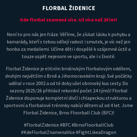
FLORBAL ŽIDENICE
Kde florbal znamená více. Už více než 20 let!
Není to pro nás jen fráze. Věříme, že získat lásku k pohybu a
kamarády, kteří s tebou sdílejí radost i smutek, je víc než jen
honba za medailemi. Učíme děti i dospělé k vzájemné úctě a
touze uspět nejenom ve sportu, ale i v životě.
Florbal Židenice je elitním brněnským florbalovým oddílem,
druhým největším v Brně a Jihomoravském kraji. Své počátky
udělal v roce 2002 a od té doby ušel obrovský kus cesty. Do
sezony 2025/26 přihlásil rekordní počet 24 týmů! Florbal
Židenice disponuje kompletní dívčí i chlapeckou strukturou a
sportovní a florbalové tréninky nabízí dětem už od 4 let. Jsme
Florbal Židenice, Brno Floorball Club (BFC)!
#FlorbalZidenice #BFC #BrnoFloorballClub
#KdeFlorbalZnamenaVice #FightLikeaDragon