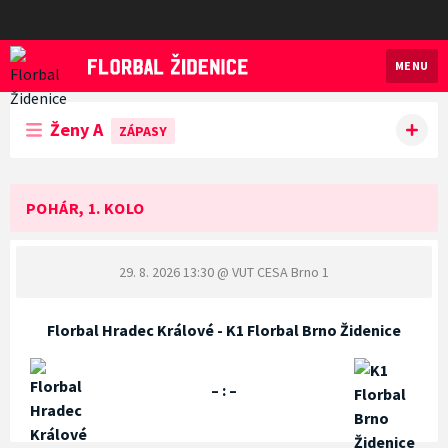
MENU
Florbal Židenice
Ženy A
ZÁPASY
POHÁR, 1. KOLO
29. 8. 2026 13:30
@ VUT CESA Brno 1
Florbal Hradec Králové - K1 Florbal Brno Židenice
– : –