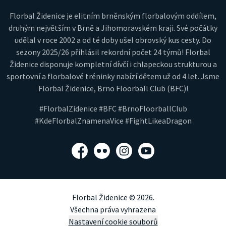
Florbal Židenice je elitním brněnským florbalovým oddílem,
druhým největším v Brně a Jihomoravském kraji. Své počátky
udělal v roce 2002 a od té doby ušel obrovský kus cesty. Do
sezony 2025/26 přihlásil rekordní počet 24 týmů! Florbal
Židenice disponuje kompletní dívčí i chlapeckou strukturou a
sportovní a florbalové tréninky nabízí dětem už od 4 let. Jsme
Florbal Židenice, Brno Floorball Club (BFC)!
#FlorbalZidenice #BFC #BrnoFloorballClub
#KdeFlorbalZnamenaVice #FightLikeaDragon
Facebook
Flickr
Instagram
YouTube
Florbal Židenice © 2026.
Všechna práva vyhrazena
Nastavení cookie souborů