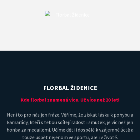
FLORBAL ŽIDENICE
Kde florbal znamená více. Už více než 20 let!
Není to pro nás jen fráze. Věříme, že získat lásku k pohybu a
kamarády, kteří s tebou sdílejí radost i smutek, je víc než jen
honba za medailemi. Učíme děti i dospělé k vzájemné úctě a
touze uspět nejenom ve sportu, ale i v životě.