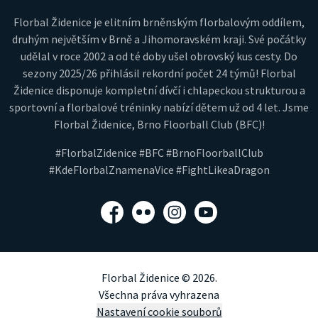
Florbal Židenice je elitním brněnským florbalovým oddílem,
druhým největším v Brně a Jihomoravském kraji. Své počátky
udělal v roce 2002 a od té doby ušel obrovský kus cesty. Do
sezony 2025/26 přihlásil rekordní počet 24 týmů! Florbal
Židenice disponuje kompletní dívčí i chlapeckou strukturou a
sportovní a florbalové tréninky nabízí dětem už od 4 let. Jsme
Florbal Židenice, Brno Floorball Club (BFC)!
#FlorbalZidenice #BFC #BrnoFloorballClub
#KdeFlorbalZnamenaVice #FightLikeaDragon
Facebook
Flickr
Instagram
YouTube
Florbal Židenice © 2026.
Všechna práva vyhrazena
Nastavení cookie souborů