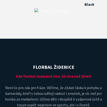
FLORBAL ŽIDENICE
Kde florbal znamená více. Už více než 20 let!
Není to pro nás jen fráze. Věříme, že získat lásku k pohybu a
kamarády, kteří s tebou sdílejí radost i smutek, je víc než jen
honba za medailemi. Učíme děti i dospělé k vzájemné úctě a
touze uspět nejenom ve sportu, ale i v životě.