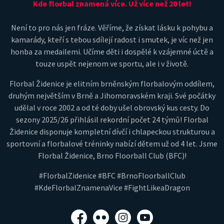
Kde florbal znamená více. Už více než 20 let!
Není to pro nás jen fráze. Věříme, že získat lásku k pohybu a
kamarády, kteří s tebou sdílejí radost i smutek, je víc než jen
honba za medailemi. Učíme děti i dospělé k vzájemné úctě a
touze uspět nejenom ve sportu, ale i v životě.
Florbal Židenice je elitním brněnským florbalovým oddílem,
druhým největším v Brně a Jihomoravském kraji. Své počátky
udělal v roce 2002 a od té doby ušel obrovský kus cesty. Do
sezony 2025/26 přihlásil rekordní počet 24 týmů! Florbal
Židenice disponuje kompletní dívčí i chlapeckou strukturou a
sportovní a florbalové tréninky nabízí dětem už od 4 let. Jsme
Florbal Židenice, Brno Floorball Club (BFC)!
#FlorbalZidenice #BFC #BrnoFloorballClub
#KdeFlorbalZnamenaVice #FightLikeaDragon
Facebook
Flickr
Instagram
YouTube