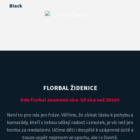
FLORBAL ŽIDENICE
Kde florbal znamená více. Už více než 20 let!
Není to pro nás jen fráze. Věříme, že získat lásku k pohybu a
kamarády, kteří s tebou sdílejí radost i smutek, je víc než jen
honba za medailemi. Učíme děti i dospělé k vzájemné úctě a
touze uspět nejenom ve sportu, ale i v životě.