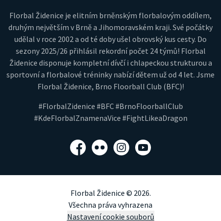
Florbal Židenice je elitním brněnským florbalovým oddílem,
druhým největším v Brně a Jihomoravském kraji. Své počátky
udělal v roce 2002 a od té doby ušel obrovský kus cesty. Do
sezony 2025/26 přihlásil rekordní počet 24 týmů! Florbal
Židenice disponuje kompletní dívčí i chlapeckou strukturou a
sportovní a florbalové tréninky nabízí dětem už od 4 let. Jsme
Florbal Židenice, Brno Floorball Club (BFC)!
#FlorbalZidenice #BFC #BrnoFloorballClub
#KdeFlorbalZnamenaVice #FightLikeaDragon
Facebook
Flickr
Instagram
YouTube
Florbal Židenice © 2026.
Všechna práva vyhrazena
Nastavení cookie souborů