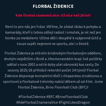
FLORBAL ŽIDENICE
Kde florbal znamená více. Už více než 20 let!
Není to pro nás jen fráze. Věříme, že získat lásku k pohybu a
kamarády, kteří s tebou sdílejí radost i smutek, je víc než jen
honba za medailemi. Učíme děti i dospělé k vzájemné úctě a
touze uspět nejenom ve sportu, ale i v životě.
Florbal Židenice je elitním brněnským florbalovým oddílem,
druhým největším v Brně a Jihomoravském kraji. Své počátky
udělal v roce 2002 a od té doby ušel obrovský kus cesty. Do
sezony 2025/26 přihlásil rekordní počet 24 týmů! Florbal
Židenice disponuje kompletní dívčí i chlapeckou strukturou a
sportovní a florbalové tréninky nabízí dětem už od 4 let. Jsme
Florbal Židenice, Brno Floorball Club (BFC)!
#FlorbalZidenice #BFC #BrnoFloorballClub
#KdeFlorbalZnamenaVice #FightLikeaDragon