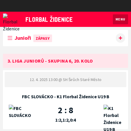
MENU
Florbal Židenice
Junioři
ZÁPASY
3. LIGA JUNIORŮ - SKUPINA 6, 20. KOLO
12. 4. 2025 13:00
@ SH Širůch Staré Město
FBC SLOVÁCKO - K1 Florbal Židenice U19 B
2 : 8
1:2,1:2,0:4