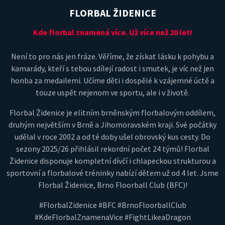
FLORBAL ŽIDENICE
Kde florbal znamená více. Už více než 20 let!
Není to pro nás jen fráze. Věříme, že získat lásku k pohybu a
kamarády, kteří s tebou sdílejí radost i smutek, je víc než jen
honba za medailemi. Učíme děti i dospělé k vzájemné úctě a
touze uspět nejenom ve sportu, ale i v životě.
Florbal Židenice je elitním brněnským florbalovým oddílem,
druhým největším v Brně a Jihomoravském kraji. Své počátky
udělal v roce 2002 a od té doby ušel obrovský kus cesty. Do
sezony 2025/26 přihlásil rekordní počet 24 týmů! Florbal
Židenice disponuje kompletní dívčí i chlapeckou strukturou a
sportovní a florbalové tréninky nabízí dětem už od 4 let. Jsme
Florbal Židenice, Brno Floorball Club (BFC)!
#FlorbalZidenice #BFC #BrnoFloorballClub
#KdeFlorbalZnamenaVice #FightLikeaDragon