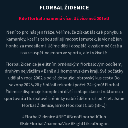
FLORBAL ŽIDENICE
Kde florbal znamená více. Už více než 20 let!
Není to pro nás jen fráze. Věříme, že získat lásku k pohybu a
kamarády, kteří s tebou sdílejí radost i smutek, je víc než jen
honba za medailemi. Učíme děti i dospělé k vzájemné úctě a
touze uspět nejenom ve sportu, ale i v životě.
Florbal Židenice je elitním brněnským florbalovým oddílem,
druhým největším v Brně a Jihomoravském kraji. Své počátky
udělal v roce 2002 a od té doby ušel obrovský kus cesty. Do
sezony 2025/26 přihlásil rekordní počet 24 týmů! Florbal
Židenice disponuje kompletní dívčí i chlapeckou strukturou a
sportovní a florbalové tréninky nabízí dětem už od 4 let. Jsme
Florbal Židenice, Brno Floorball Club (BFC)!
#FlorbalZidenice #BFC #BrnoFloorballClub
#KdeFlorbalZnamenaVice #FightLikeaDragon